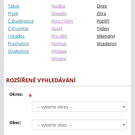
Tábor
Hudba
Dnes
Písek
Divadlo
Zítra
Č.Budějovice
Kino / Film
Pozítří
Č.Krumlov
Sport
Týden
J.Hradec
Pro děti
Víkend(y)
Prachatice
Festival
Vícedenní
Strakonice
Výstava
Ostatní
ROZŠÍŘENÉ VYHLEDÁVÁNÍ
Okres:
*
Obec: