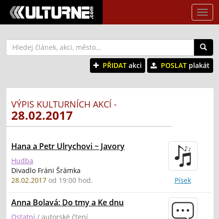
Tog
nav
PŘIDAT
akci
POSLAT
plakát
VÝPIS KULTURNÍCH AKCÍ -
28.02.2017
Hana a Petr Ulrychovi ~ Javory
Hudba
Divadlo Fráni Šrámka
28.02.2017
od 19:00 hod.
Písek
Anna Bolavá: Do tmy a Ke dnu
Ostatní
/ autorské čtení