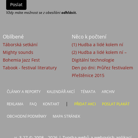
Vždy máte možnost se z obesíláni
odhlásit.
Oblíbené
Něco k počtení
Táborská setkání
(1) Hudba a lidé kolem ní
Mighty sounds
(2) Hudba a lidé kolem ní –
Bohemia Jazz Fest
Digitální technologie
Tabook - festival literatury
Den po dni: Průřez festivalem
Přeštěnice 2015
ČLÁNKY A REPORTY
KALENDÁŘ AKCÍ
TÉMATA
ARCHIV
|
REKLAMA
FAQ
KONTAKT
PŘIDAT AKCI
POSLAT PLAKÁT
OBCHODNÍ PODMÍNKY
MAPA STRÁNEK
v. 3.27 © 2008 - 2026
|
Tvorba webů a webových aplikací -