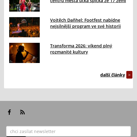
centru města utká špička ze 17 zemí
Vojtěch Daňhel: Footfest nabídne
nejsilnější program ve své historii
Transforma 2026: víkend plný
rozmanité kultury
další články
>