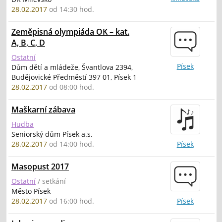
28.02.2017
od 14:30 hod.
Zeměpisná olympiáda OK – kat.
A, B, C, D
Ostatní
Písek
Dům dětí a mládeže, Švantlova 2394,
Budějovické Předměstí 397 01, Písek 1
28.02.2017
od 08:00 hod.
Maškarní zábava
Hudba
Seniorský dům Písek a.s.
28.02.2017
od 14:00 hod.
Písek
Masopust 2017
Ostatní
/ setkání
Město Písek
28.02.2017
od 16:00 hod.
Písek