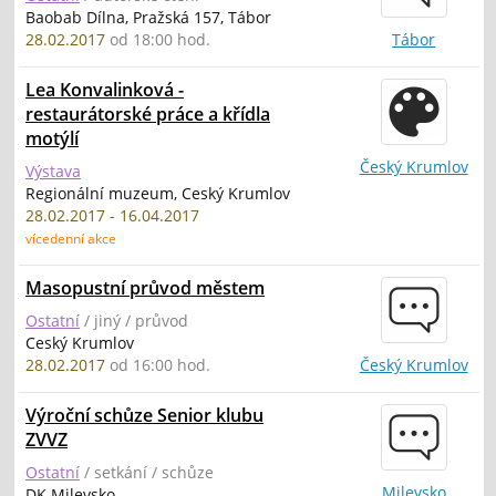
Baobab Dílna, Pražská 157, Tábor
28.02.2017
od 18:00 hod.
Tábor
Lea Konvalinková -
restaurátorské práce a křídla
motýlí
Český Krumlov
Výstava
Regionální muzeum, Ceský Krumlov
28.02.2017 - 16.04.2017
vícedenní akce
Masopustní průvod městem
Ostatní
/ jiný / průvod
Ceský Krumlov
28.02.2017
od 16:00 hod.
Český Krumlov
Výroční schůze Senior klubu
ZVVZ
Ostatní
/ setkání / schůze
Milevsko
DK Milevsko