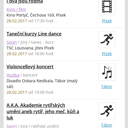
I dva jsou rodina
Kino / film
Kino Portyč, Čechova 169, Písek
28.02.2017
od 17:30 hod.
Písek
Taneční kurzy Line dance
Sport
/ jiný / tanec - kurz
TSC Louisiana, Jitex Písek
28.02.2017
od 18:00 hod.
Písek
Violoncellový koncert
Hudba
/ koncert
Divadlo Oskara Nedbala, Tábor (malý
sál)
Tábor
28.02.2017
od 19:00 hod.
A.K.A. Akademie rytířských
umění aneb rytíř, jeho meč, kůň a
luk
Tábor
Sport
/ jiný / rytířské umění