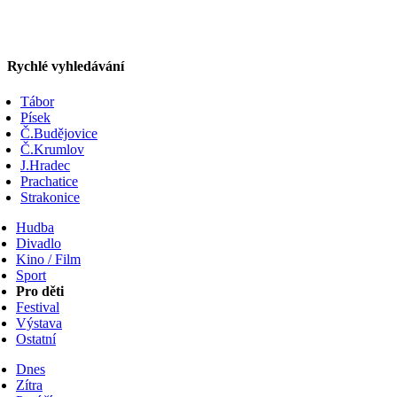
Rychlé vyhledávání
Tábor
Písek
Č.Budějovice
Č.Krumlov
J.Hradec
Prachatice
Strakonice
Hudba
Divadlo
Kino / Film
Sport
Pro děti
Festival
Výstava
Ostatní
Dnes
Zítra