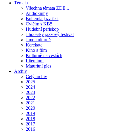
Témata
Všechna témata ZDE...
Audioknihy
Bohemia jazz fest
Cvičím s KB5
Hudební periskop
Jihočeský jazzový festival
Jíme kulturně
Kerekate
Kino a film
Kulturně na cestách
Literatura
Maturitní ples
Archiv
Celý archiv
2025
2024
2023
2022
2021
2020
2019
2018
2017
2016