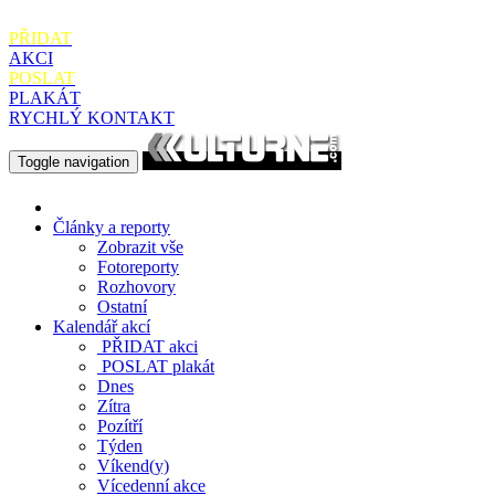
PŘIDAT
AKCI
POSLAT
PLAKÁT
RYCHLÝ KONTAKT
Toggle navigation
Články a reporty
Zobrazit vše
Fotoreporty
Rozhovory
Ostatní
Kalendář akcí
PŘIDAT
akci
POSLAT
plakát
Dnes
Zítra
Pozítří
Týden
Víkend(y)
Vícedenní akce