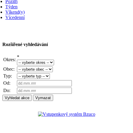
Pozítří
Týden
Víkend(y)
Vícedenní
Rozšířené vyhledávání
*
Okres:
Obec:
Typ:
Od:
Do: