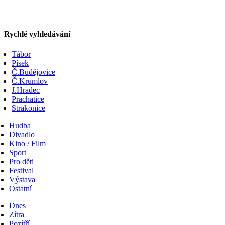
Rychlé vyhledávání
Tábor
Písek
Č.Budějovice
Č.Krumlov
J.Hradec
Prachatice
Strakonice
Hudba
Divadlo
Kino / Film
Sport
Pro děti
Festival
Výstava
Ostatní
Dnes
Zítra
Pozítří