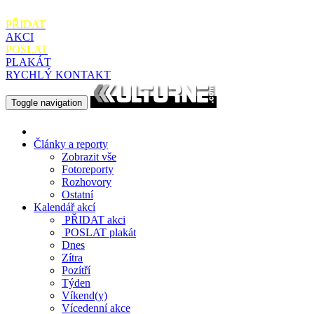
PŘIDAT
AKCI
POSLAT
PLAKÁT
RYCHLÝ KONTAKT
Toggle navigation
Články a reporty
Zobrazit vše
Fotoreporty
Rozhovory
Ostatní
Kalendář akcí
PŘIDAT
akci
POSLAT
plakát
Dnes
Zítra
Pozítří
Týden
Víkend(y)
Vícedenní akce