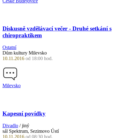
České Budějovice
Diskusně vzdělávací večer - Druhé setkání s
chiropraktikem
Ostatní
Dům kultury Milevsko
10.11.2016
od 18:00 hod.
Milevsko
Kapesní povídky
Divadlo
/ jiný
sál Spektrum, Sezimovo Ústí
10.11.2016
od 08:30 hod.