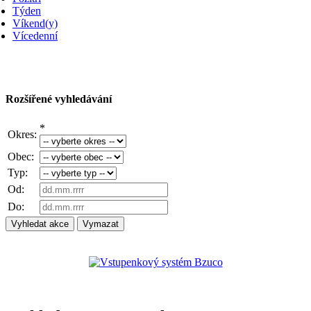
Týden
Víkend(y)
Vícedenní
Rozšířené vyhledávání
*
Okres:
Obec:
Typ:
Od:
Do: