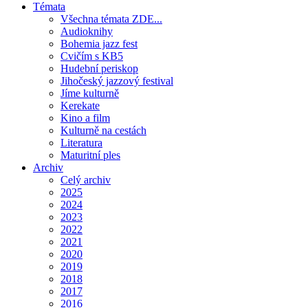
Témata
Všechna témata ZDE...
Audioknihy
Bohemia jazz fest
Cvičím s KB5
Hudební periskop
Jihočeský jazzový festival
Jíme kulturně
Kerekate
Kino a film
Kulturně na cestách
Literatura
Maturitní ples
Archiv
Celý archiv
2025
2024
2023
2022
2021
2020
2019
2018
2017
2016