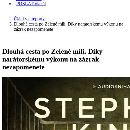
POSLAT
plakát
KDE JSEM
Články a reporty
Dlouhá cesta po Zelené míli. Díky narátorskému výkonu na
zázrak nezapomenete
Dlouhá cesta po Zelené míli. Díky
narátorskému výkonu na zázrak
nezapomenete