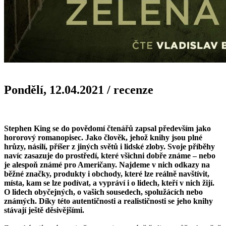
Pondělí, 12.04.2021
/
recenze
Stephen King se do povědomí čtenářů zapsal především jako
hororový romanopisec. Jako člověk, jehož knihy jsou plné
hrůzy, násilí, příšer z jiných světů i lidské zloby. Svoje příběhy
navíc zasazuje do prostředí, které všichni dobře známe – nebo
je alespoň známé pro Američany. Najdeme v nich odkazy na
běžné značky, produkty i obchody, které lze reálně navštívit,
místa, kam se lze podívat, a vypráví i o lidech, kteří v nich žijí.
O lidech obyčejných, o vašich sousedech, spolužácích nebo
známých. Díky této autentičnosti a realističnosti se jeho knihy
stávají ještě děsivějšími.