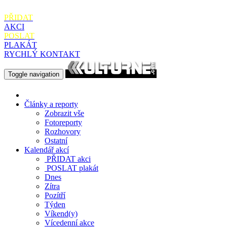
PŘIDAT
AKCI
POSLAT
PLAKÁT
RYCHLÝ KONTAKT
Toggle navigation
Články a reporty
Zobrazit vše
Fotoreporty
Rozhovory
Ostatní
Kalendář akcí
PŘIDAT
akci
POSLAT
plakát
Dnes
Zítra
Pozítří
Týden
Víkend(y)
Vícedenní akce