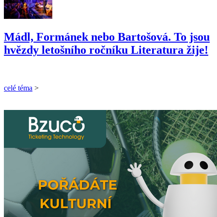
Mádl, Formánek nebo Bartošová. To jsou
hvězdy letošního ročníku Literatura žije!
celé téma
>