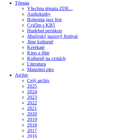
Témata
Všechna témata ZDE...
Audioknihy
Bohemia jazz fest
Cvičím s KB5
Hudební periskop
Jihočeský jazzový festival
Jíme kulturně
Kerekate
Kino a film
Kulturně na cestách
Literatura
Maturitní ples
Archiv
Celý archiv
2025
2024
2023
2022
2021
2020
2019
2018
2017
2016