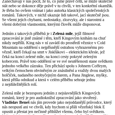
Zanechávají v nás pocit, že to, co jsme právě četli, se může skutečně
stát nebo se dokonce děje právě v tu chvíli, v ten konkrétní okamžik.
Je třeba ho ovšem vnímat i jako autorka klasických společenských
románů. Takových, v nichž ukazuje lidi takové, jací skutečně jsou.
Se všemi jejich chybami, nedostatky, zlozvyky, ale i starostmi a
všemi dobrými vlastnostmi, kterými člověk může disponovat.
Jedním z takových příběhů je i
Zelená míle
, jejíž filmové
zpracování je jistě známé i těm, kteří Kingovým knihám na chuť
nikdy nepřišli. King nás v ní zavádí do prostředí věznice v Cold
Mountain na oddělení s nejpřísnější ostrahou vyhrazenému pro
vězně, kteří čekají na smrt v Jiskřákovi – elektrickém křesle, jež
čeká na konci zelené míle, na konci cesty pokryté zeleným
kobercem. Právě toto oddělení se ve své neutěšenosti stane svědkem
jednoho velkého zázraku. Ten přichází spolu s Johnem Coffeym,
velkým černochem obviněným ze znásilnění a vraždy dvou malých
holčiček, nadaného neobyčejným darem, a Pana Jinglese, myšky,
která přišla odnikud a která v celém příběhu sehraje jednu
z nejdůležitějších rolí.
Zelená míle je bezesporu jedním z nejslavnějších Kingových
románů, který je pro audioknižní zpracování jako stvořený.
Vladislav Beneš
nás jím provede jako nejoddanější průvodce, který
nás neopustí ani ve chvíli, kdy bychom si přáli vězeňský blok E
opustit a přestat jen nečinně přihlížet všemu, čeho byl svědkem.