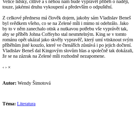
Velice lidsky, citlivě a s něhou nám bude vyprávět příběh o naději,
touze, jakémsi druhu vykoupení a především o odpuštění.
Z celkové přednesu má člověk dojem, jakoby sám Vladislav Beneš
byl svědkem všeho, co se na Zelené míli i mimo ni odehrálo. Jako
by to v něm zanechalo otisk a nutkavou potřebu vše vyprávět tak,
aby se příběh Johna Coffeyho stal nesmrtelným. King se v tomto
románu opět ukázal jako skvěly vypravěč, který umí vtisknout svým
příběhům jisté kouzlo, které ve čtenářích zůstává i po jejich dočtení.
Vladislav Beneš dal Kingovým slovům hlas a společně tak dokázali,
že se na zázrak na Zelené míli rozhodně nezapomene.
‹
›
×
Autor:
Wendy Šimotová
Téma:
Literatura