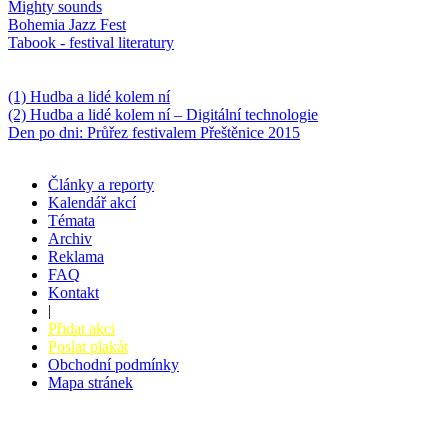
Mighty sounds
Bohemia Jazz Fest
Tabook - festival literatury
Něco k počtení
(1) Hudba a lidé kolem ní
(2) Hudba a lidé kolem ní – Digitální technologie
Den po dni: Průřez festivalem Přeštěnice 2015
Články a reporty
Kalendář akcí
Témata
Archiv
Reklama
FAQ
Kontakt
|
Přidat akci
Poslat plakát
Obchodní podmínky
Mapa stránek