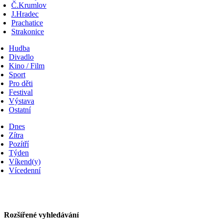
Č.Krumlov
J.Hradec
Prachatice
Strakonice
Hudba
Divadlo
Kino / Film
Sport
Pro děti
Festival
Výstava
Ostatní
Dnes
Zítra
Pozítří
Týden
Víkend(y)
Vícedenní
Rozšířené vyhledávání