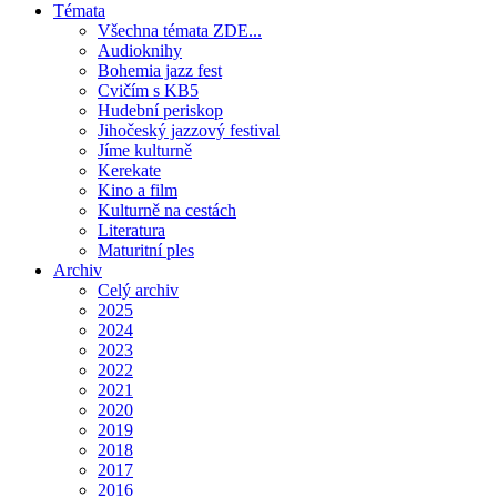
Témata
Všechna témata ZDE...
Audioknihy
Bohemia jazz fest
Cvičím s KB5
Hudební periskop
Jihočeský jazzový festival
Jíme kulturně
Kerekate
Kino a film
Kulturně na cestách
Literatura
Maturitní ples
Archiv
Celý archiv
2025
2024
2023
2022
2021
2020
2019
2018
2017
2016