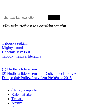
Vždy máte možnost se z obesíláni
odhlásit.
Oblíbené
Táborská setkání
Mighty sounds
Bohemia Jazz Fest
Tabook - festival literatury
Něco k počtení
(1) Hudba a lidé kolem ní
(2) Hudba a lidé kolem ní – Digitální technologie
Den po dni: Průřez festivalem Přeštěnice 2015
Články a reporty
Kalendář akcí
Témata
Archiv