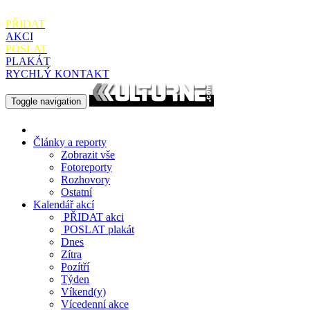
PŘIDAT
AKCI
POSLAT
PLAKÁT
RYCHLÝ KONTAKT
Toggle navigation
Články a reporty
Zobrazit vše
Fotoreporty
Rozhovory
Ostatní
Kalendář akcí
PŘIDAT
akci
POSLAT
plakát
Dnes
Zítra
Pozítří
Týden
Víkend(y)
Vícedenní akce