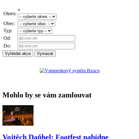
*
Okres:
Obec:
Typ:
Od:
Do:
Mohlo by se vám zamlouvat
Vojtěch Daňhel: Footfest nabídne