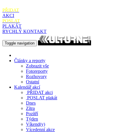
PŘIDAT
AKCI
POSLAT
PLAKÁT
RYCHLÝ KONTAKT
Toggle navigation
Články a reporty
Zobrazit vše
Fotoreporty
Rozhovory
Ostatní
Kalendář akcí
PŘIDAT
akci
POSLAT
plakát
Dnes
Zítra
Pozítří
Týden
Víkend(y)
Vícedenní akce