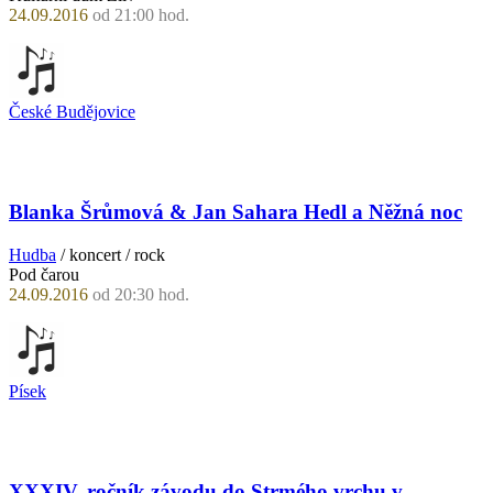
24.09.2016
od 21:00 hod.
České Budějovice
Blanka Šrůmová & Jan Sahara Hedl a Něžná noc
Hudba
/ koncert / rock
Pod čarou
24.09.2016
od 20:30 hod.
Písek
XXXIV. ročník závodu do Strmého vrchu v