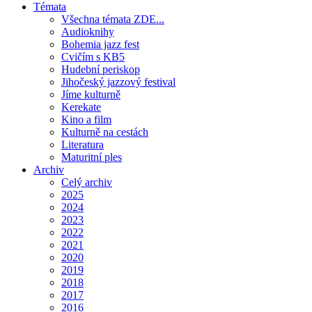
Témata
Všechna témata ZDE...
Audioknihy
Bohemia jazz fest
Cvičím s KB5
Hudební periskop
Jihočeský jazzový festival
Jíme kulturně
Kerekate
Kino a film
Kulturně na cestách
Literatura
Maturitní ples
Archiv
Celý archiv
2025
2024
2023
2022
2021
2020
2019
2018
2017
2016