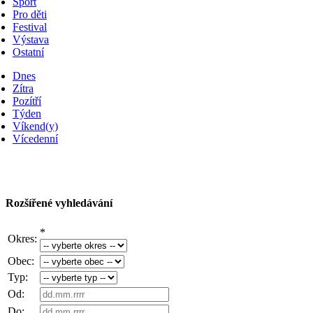
Sport
Pro děti
Festival
Výstava
Ostatní
Dnes
Zítra
Pozítří
Týden
Víkend(y)
Vícedenní
Rozšířené vyhledávání
*
Okres:
Obec:
Typ:
Od:
Do: