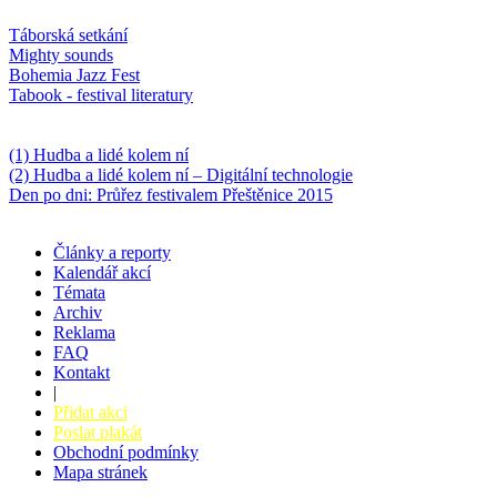
Oblíbené
Táborská setkání
Mighty sounds
Bohemia Jazz Fest
Tabook - festival literatury
Něco k počtení
(1) Hudba a lidé kolem ní
(2) Hudba a lidé kolem ní – Digitální technologie
Den po dni: Průřez festivalem Přeštěnice 2015
Články a reporty
Kalendář akcí
Témata
Archiv
Reklama
FAQ
Kontakt
|
Přidat akci
Poslat plakát
Obchodní podmínky
Mapa stránek