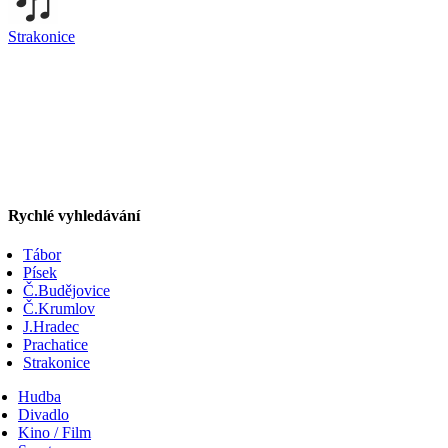
Strakonice
Rychlé vyhledávání
Tábor
Písek
Č.Budějovice
Č.Krumlov
J.Hradec
Prachatice
Strakonice
Hudba
Divadlo
Kino / Film