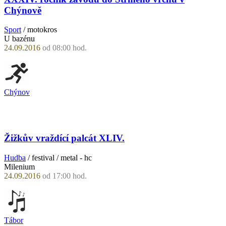
Chýnově
Sport
/ motokros
U bazénu
24.09.2016
od 08:00 hod.
Chýnov
Žižkův vraždící palcát XLIV.
Hudba
/ festival / metal - hc
Milenium
24.09.2016
od 17:00 hod.
Tábor