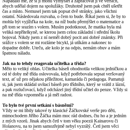
Napadalo mě, že si ji mohu vymyslet a zapracovat ji ve verších,
abych udělal dojem na spolužáky. Druhotně jsem pak chtěl ušetřit
čas a místo. Nemusel jsem tak popsat dvě stránky, jako všichni
ostatní. Následovala rozvaha, o čem to bude. Říkal jsem si, že by to
mohla být vyjížďka na kole, na níž budu přemýšlet o matematice a
při tom se srazím s volem. Musím podotknout, že matika byla má
veliká nepřítelkyně, se kterou jsem celou základní i střední školu
bojoval. Nikdy jsem z ní neměl dobrý pocit ani dobré známky. Při
srážce s volem se mi rozláme bicykl, já utíkám a nakonec to
dopadne dobře. Uteču, ale kolo je na odpis, nemám obuv a mám
špatnou náladu.
Jak na to tehdy reagovala učitelka a třída?
Mělo to veliký ohlas. Učitelka báseň ohodnotila velikou jedničkou a
od té doby mě třída oslovovala, když potřebovala sepsat veršovaný
text, ať už pro nějakou příležitost, kamaráda či pedagoga. Pamatuji
si, jak jsem skládal uvítací báseň pro třídního, který se vrátil z lázní,
a pak rozlučovací, když odcházel jiný třídní učitel do penze. Vždy si
na mě třída vzpomněla a já měl radost.
To bylo tvé první setkání s básněmi?
Vždy se mi líbily takové ty klasické Žáčkovské verše pro děti,
mimochodem Jiřího Žáčka mám moc rád dodnes, čtu ho a je jedním
z mých vzorů. Jinak abych četl v tom věku poezii Kainarovu či
Holanovu, na to jsem samozřejmě nebyl vyzrálý. Četl jsem věci