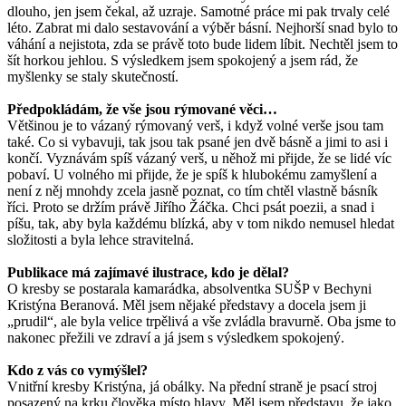
dlouho, jen jsem čekal, až uzraje. Samotné práce mi pak trvaly celé
léto. Zabrat mi dalo sestavování a výběr básní. Nejhorší snad bylo to
váhání a nejistota, zda se právě toto bude lidem líbit. Nechtěl jsem to
šít horkou jehlou. S výsledkem jsem spokojený a jsem rád, že
myšlenky se staly skutečností.
Předpokládám, že vše jsou rýmované věci…
Většinou je to vázaný rýmovaný verš, i když volné verše jsou tam
také. Co si vybavuji, tak jsou tak psané jen dvě básně a jimi to asi i
končí. Vyznávám spíš vázaný verš, u něhož mi přijde, že se lidé víc
pobaví. U volného mi přijde, že je spíš k hlubokému zamyšlení a
není z něj mnohdy zcela jasně poznat, co tím chtěl vlastně básník
říci. Proto se držím právě Jiřího Žáčka. Chci psát poezii, a snad i
píšu, tak, aby byla každému blízká, aby v tom nikdo nemusel hledat
složitosti a byla lehce stravitelná.
Publikace má zajímavé ilustrace, kdo je dělal?
O kresby se postarala kamarádka, absolventka SUŠP v Bechyni
Kristýna Beranová. Měl jsem nějaké představy a docela jsem ji
„prudil“, ale byla velice trpělivá a vše zvládla bravurně. Oba jsme to
nakonec přežili ve zdraví a já jsem s výsledkem spokojený.
Kdo z vás co vymýšlel?
Vnitřní kresby Kristýna, já obálky. Na přední straně je psací stroj
posazený na krku člověka místo hlavy. Měl jsem představu, že jako