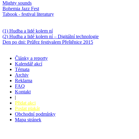
Mighty sounds
Bohemia Jazz Fest
Tabook - festival literatury
Něco k počtení
(1) Hudba a lidé kolem ní
(2) Hudba a lidé kolem ní – Digitální technologie
Den po dni: Průřez festivalem Přeštěnice 2015
Články a reporty
Kalendář akcí
Témata
Archiv
Reklama
FAQ
Kontakt
|
Přidat akci
Poslat plakát
Obchodní podmínky
Mapa stránek