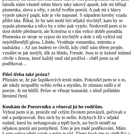
básník mám vlastně místo hlavy taky takový aparát, kde mi běhají
písmenka, slova a věty, z nichž tvořím poezii. A pak mi z hlavy
vyjede takový papír, kde je vše napsané. S nápadem kresby vzadu
přišel táta. Říkal, že by tam mohl být nějaký trychtýř, kam by se
sypala písmenka a něco by z toho pak vyjelo. Nedovedl jsem si to
dost dobře představit, ale Kristýna si s tím velice dobře poradila.
Písmenka ze stroje se sypou do trychtýře a dole z něj vylézá má
nejoblíbenější glosa, Libido. Vystihuje romantiku, intimitu a
nadsázku – Až zas budem ve chvíli, kdy chtíč nám tělem projde,
vznášet se jak motýli, dík za libido, Freude. Jsou to ty krásné intimní
chvíle s ženou, které každý muž rád prožívá - chtěl jsem za ně
poděkovat…
Píšeš třeba také prózu?
Přiznám se, že pár šuplíkových textů mám. Pokoušel jsem se o to,
ale nikdy nespatřily světlo světa a myslím, že zůstanu radši u té
poezie. Je mi bližší. Próze se věnuje kamarád, s nímž pořádám
literární čtení.
Koukám do Poezovníku a věnoval jsi ho rodičům.
Vybral jsem si je, protože mě celým životem provázeli, pečovali o
mě a podporovali. Bez nich by to nešlo. Kdybych žil v nějaké
rodině, která by nefungovala a trpěl bych, asi bych neměl na
nějakou poezii ani pomyšlení. Toto je jen malé poděkování. Mám
k nim velice vřelý vztah a mám je rád. Tímto bych jim to chtěl říct a