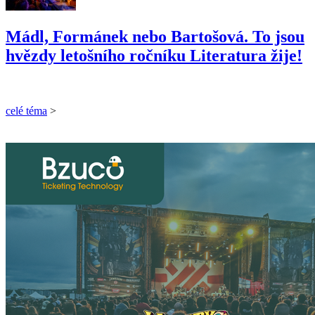
Mádl, Formánek nebo Bartošová. To jsou
hvězdy letošního ročníku Literatura žije!
celé téma
>