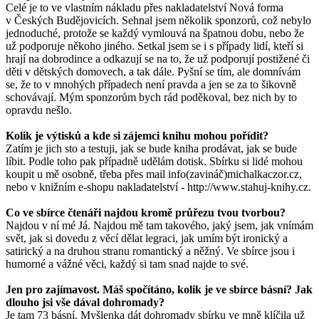
Celé je to ve vlastním nákladu přes nakladatelství Nová forma
v Českých Budějovicích. Sehnal jsem několik sponzorů, což nebylo
jednoduché, protože se každý vymlouvá na špatnou dobu, nebo že
už podporuje někoho jiného. Setkal jsem se i s případy lidí, kteří si
hrají na dobrodince a odkazují se na to, že už podporují postižené či
děti v dětských domovech, a tak dále. Pyšní se tím, ale domnívám
se, že to v mnohých případech není pravda a jen se za to šikovně
schovávají. Mým sponzorům bych rád poděkoval, bez nich by to
opravdu nešlo.
Kolik je výtisků a kde si zájemci knihu mohou pořídit?
Zatím je jich sto a testuji, jak se bude kniha prodávat, jak se bude
líbit. Podle toho pak případně udělám dotisk. Sbírku si lidé mohou
koupit u mě osobně, třeba přes mail info(zavináč)michalkaczor.cz,
nebo v knižním e-shopu nakladatelství - http://www.stahuj-knihy.cz.
Co ve sbírce čtenáři najdou kromě průřezu tvou tvorbou?
Najdou v ní mé Já. Najdou mě tam takového, jaký jsem, jak vnímám
svět, jak si dovedu z věcí dělat legraci, jak umím být ironický a
satirický a na druhou stranu romantický a něžný. Ve sbírce jsou i
humorné a vážné věci, každý si tam snad najde to své.
Jen pro zajímavost. Máš spočítáno, kolik je ve sbírce básní? Jak
dlouho jsi vše dával dohromady?
Je tam 73 básní. Myšlenka dát dohromady sbírku ve mně klíčila už