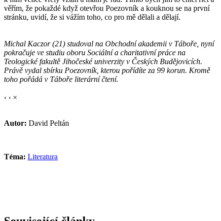
věřím, že pokaždé když otevřou Poezovník a kouknou se na první
stránku, uvidí, že si vážím toho, co pro mě dělali a dělají.
Michal Kaczor (21) studoval na Obchodní akademii v Táboře, nyní
pokračuje ve studiu oboru Sociální a charitativní práce na
Teologické fakultě Jihočeské univerzity v Českých Budějovicích.
Právě vydal sbírku Poezovník, kterou pořídíte za 99 korun. Kromě
toho pořádá v Táboře literární čtení.
‹
›
×
Autor:
David Peltán
Téma:
Literatura
Související články