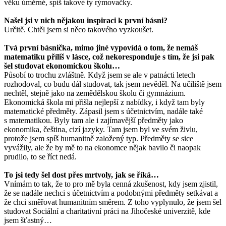
věku úměrné, spíš takové ty rýmovačky.
Našel jsi v nich nějakou inspiraci k první básni?
Určitě. Chtěl jsem si něco takového vyzkoušet.
Tvá první básnička, mimo jiné vypovídá o tom, že nemáš
matematiku příliš v lásce, což nekoresponduje s tím, že jsi pak
šel studovat ekonomickou školu…
Působí to trochu zvláštně. Když jsem se ale v patnácti letech
rozhodoval, co budu dál studovat, tak jsem nevěděl. Na učiliště jsem
nechtěl, stejně jako na zemědělskou školu či gymnázium.
Ekonomická škola mi přišla nejlepší z nabídky, i když tam byly
matematické předměty. Zápasil jsem s účetnictvím, nadále také
s matematikou. Byly tam ale i zajímavější předměty jako
ekonomika, čeština, cizí jazyky. Tam jsem byl ve svém živlu,
protože jsem spíš humanitně založený typ. Předměty se sice
vyvážily, ale že by mě to na ekonomce nějak bavilo či naopak
prudilo, to se říct nedá.
To jsi tedy šel dost přes mrtvoly, jak se říká…
Vnímám to tak, že to pro mě byla cenná zkušenost, kdy jsem zjistil,
že se nadále nechci s účetnictvím a podobnými předměty setkávat a
že chci směřovat humanitním směrem. Z toho vyplynulo, že jsem šel
studovat Sociální a charitativní práci na Jihočeské univerzitě, kde
jsem šťastný…