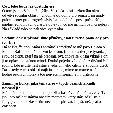
Co z tebe bude, až dostuduješ?
O tom jsem ještě nepřemýšlel. V současnosti si zkouším různá
odvětví sociální oblasti - chodíme do domů pro seniory, na úřady
práce, center pro drogově závislé a podobně – postupně zjišťuji
náplně jednotlivých oblastí a objevuji, co mě na nich baví či nebaví.
Na základě toho se pak více vyhraním.
Sociální oblast přináší silné příběhy, jsou ti třeba podklady pro
tvorbu?
Dá se říci, že ano. Mám i sociálně zaměřené básně jako Balada o
Marii a Balada o dítěti. První je o tom, jak mladá dvojice tyranizuje
svou babičku, která na ně přepsala byt, chová se k nim vlídně a oni
jí to oplácejí opačnou mincí. Druhá pojednává o dítěti z disfunkční
rodiny, kde je dítě nešťastné a jediným jeho cílem je z rodiny utéct.
Dá se tedy v této oblasti najít inspirace, mimo to máme na fakultě
hodně pěkných holek a tou největší inspirací je mi přítelkyně.
Zmínil jsi holky, jaká témata se v tvých básních zrcadlí
nejčastěji?
Mám rád romantiku, intimní poezii a básně zaměřené na ženy. Ty
jsou pro mě neustálým hnacím motorem, který stále běží, stále
funguje. Je to hezké se tím nechat inspirovat. Lepší, než psát o
chlapech.