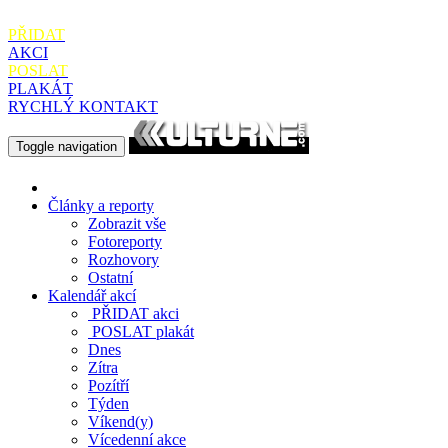
PŘIDAT
AKCI
POSLAT
PLAKÁT
RYCHLÝ KONTAKT
Toggle navigation
Články a reporty
Zobrazit vše
Fotoreporty
Rozhovory
Ostatní
Kalendář akcí
PŘIDAT
akci
POSLAT
plakát
Dnes
Zítra
Pozítří
Týden
Víkend(y)
Vícedenní akce