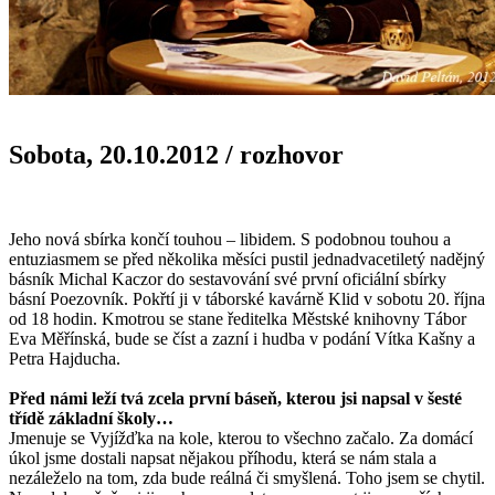
Sobota, 20.10.2012
/
rozhovor
Jeho nová sbírka končí touhou – libidem. S podobnou touhou a
entuziasmem se před několika měsíci pustil jednadvacetiletý nadějný
básník Michal Kaczor do sestavování své první oficiální sbírky
básní Poezovník. Pokřtí ji v táborské kavárně Klid v sobotu 20. října
od 18 hodin. Kmotrou se stane ředitelka Městské knihovny Tábor
Eva Měřínská, bude se číst a zazní i hudba v podání Vítka Kašny a
Petra Hajducha.
Před námi leží tvá zcela první báseň, kterou jsi napsal v šesté
třídě základní školy…
Jmenuje se Vyjížďka na kole, kterou to všechno začalo. Za domácí
úkol jsme dostali napsat nějakou příhodu, která se nám stala a
nezáleželo na tom, zda bude reálná či smyšlená. Toho jsem se chytil.