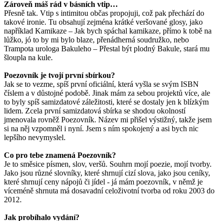
Zároveň máš rád v básních vtip…
Přesně tak. Vtip s intimitou občas propojuji, což pak přechází do
takové ironie. Tu obsahují zejména krátké veršované glosy, jako
například Kamikaze – Jak bych spáchal kamikaze, přímo k tobě na
lůžko, jó to by mi bylo blaze, přenádherná soudružko, nebo
Trampota urologa Bakuleho – Přestal být plodný Bakule, stará mu
šloupla na kule.
Poezovník je tvojí první sbírkou?
Jak se to vezme, spíš první oficiální, která vyšla se svým ISBN
číslem a v důstojné podobě. Jinak mám za sebou projektů více, ale
to byly spíš samizdatové záležitosti, které se dostaly jen k blízkým
lidem. Zcela první samizdatová sbírka se shodou okolností
jmenovala rovněž Poezovník. Název mi přišel výstižný, takže jsem
si na něj vzpomněl i nyní. Jsem s ním spokojený a asi bych nic
lepšího nevymyslel.
Co pro tebe znamená Poezovník?
Je to směsice písmen, slov, veršů. Souhrn mojí poezie, mojí tvorby.
Jako jsou různé slovníky, které shrnují cizí slova, jako jsou ceníky,
které shrnují ceny nápojů či jídel - já mám poezovník, v němž je
víceméně shrnuta má dosavadní celoživotní tvorba od roku 2003 do
2012.
Jak probíhalo vydání?