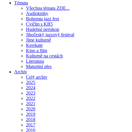
Témata
Všechna témata ZDE...
Audioknihy
Bohemia jazz fest
Cvičím s KB5
Hudební periskop
Jihočeský jazzový festival
Jíme kulturně
Kerekate
Kino a film
Kulturně na cestách
Literatura
Maturitní ples
Archiv
Celý archiv
2025
2024
2023
2022
2021
2020
2019
2018
2017
2016