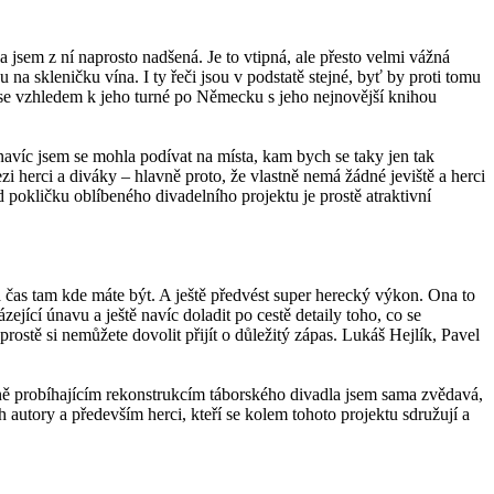
jsem z ní naprosto nadšená. Je to vtipná, ale přesto velmi vážná
u na skleničku vína. I ty řeči jsou v podstatě stejné, byť by proti tomu
ož se vzhledem k jeho turné po Německu s jeho nejnovější knihou
 navíc jsem se mohla podívat na místa, kam bych se taky jen tak
i herci a diváky – hlavně proto, že vlastně nemá žádné jeviště a herci
d pokličku oblíbeného divadelního projektu je prostě atraktivní
a čas tam kde máte být. A ještě předvést super herecký výkon. Ona to
zející únavu a ještě navíc doladit po cestě detaily toho, co se
prostě si nemůžete dovolit přijít o důležitý zápas. Lukáš Hejlík, Pavel
ně probíhajícím rekonstrukcím táborského divadla jsem sama zvědavá,
h autory a především herci, kteří se kolem tohoto projektu sdružují a