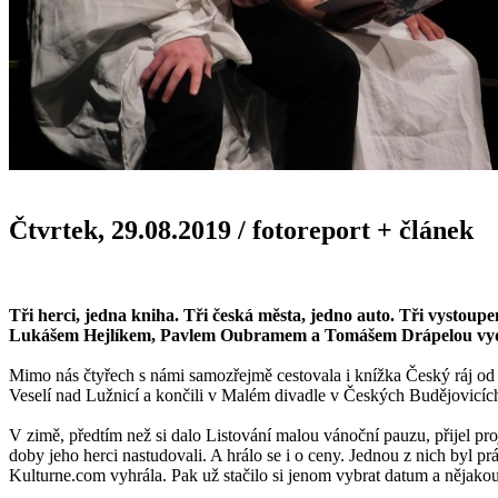
Čtvrtek, 29.08.2019
/
fotoreport + článek
Tři herci, jedna kniha. Tři česká města, jedno auto. Tři vystoup
Lukášem Hejlíkem, Pavlem Oubramem a Tomášem Drápelou vydat n
Mimo nás čtyřech s námi samozřejmě cestovala i knížka Český ráj od
Veselí nad Lužnicí a končili v Malém divadle v Českých Budějovicích. 
V zimě, předtím než si dalo Listování malou vánoční pauzu, přijel pro
doby jeho herci nastudovali. A hrálo se i o ceny. Jednou z nich byl p
Kulturne.com vyhrála. Pak už stačilo si jenom vybrat datum a nějakou 