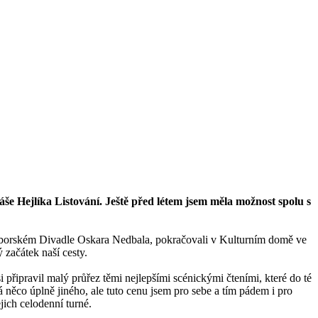
áše Hejlíka Listování. Ještě před létem jsem měla možnost spolu s
 táborském Divadle Oskara Nedbala, pokračovali v Kulturním domě ve
 začátek naší cesty.
 připravil malý průřez těmi nejlepšími scénickými čteními, které do té
 něco úplně jiného, ale tuto cenu jsem pro sebe a tím pádem i pro
jich celodenní turné.