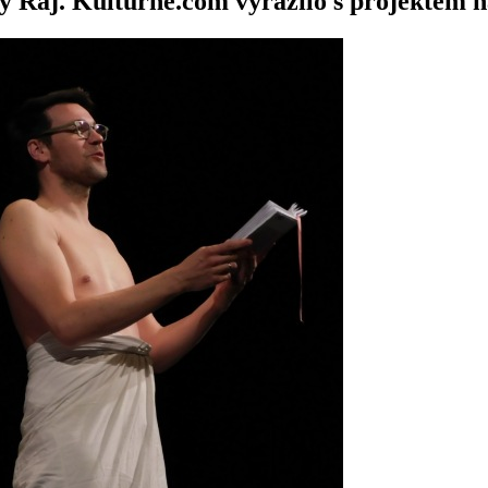
ý Ráj. Kulturne.com vyrazilo s projektem n