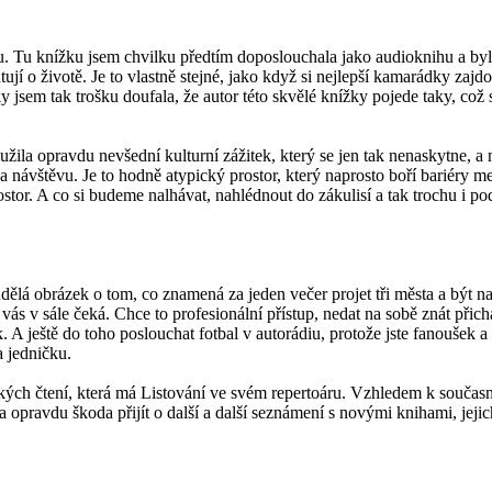
. Tu knížku jsem chvilku předtím doposlouchala jako audioknihu a byla 
ují o životě. Je to vlastně stejné, jako když si nejlepší kamarádky zajdo
taky jsem tak trošku doufala, že autor této skvělé knížky pojede taky, c
užila opravdu nevšední kulturní zážitek, který se jen tak nenaskytne, a
návštěvu. Je to hodně atypický prostor, který naprosto boří bariéry mez
stor. A co si budeme nalhávat, nahlédnout do zákulisí a tak trochu i po
dělá obrázek o tom, co znamená za jeden večer projet tři města a být n
vás v sále čeká. Chce to profesionální přístup, nedat na sobě znát přichá
 A ještě do toho poslouchat fotbal v autorádiu, protože jste fanoušek a 
 jedničku.
kých čtení, která má Listování ve svém repertoáru. Vzhledem k součas
a opravdu škoda přijít o další a další seznámení s novými knihami, jejic