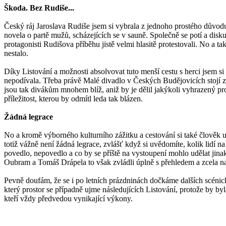
Škoda. Bez Rudiše...
Český ráj Jaroslava Rudiše jsem si vybrala z jednoho prostého důvodu
novela o partě mužů, scházejících se v sauně. Společně se potí a diskut
protagonisti Rudišova příběhu jistě velmi hlasitě protestovali. No a 
nestalo.
Díky Listování a možnosti absolvovat tuto menší cestu s herci jsem si 
nepodívala. Třeba právě Malé divadlo v Českých Budějovicích stojí za 
jsou tak divákům mnohem blíž, aniž by je dělil jakýkoli vyhrazený pro
příležitost, kterou by odmítl leda tak blázen.
Žádná legrace
No a kromě výborného kulturního zážitku a cestování si také člověk u
totiž vážně není žádná legrace, zvlášť když si uvědomíte, kolik lidí na 
povedlo, nepovedlo a co by se příště na vystoupení mohlo udělat jinak.
Oubram a Tomáš Drápela to však zvládli úplně s přehledem a zcela na
Pevně doufám, že se i po letních prázdninách dočkáme dalších scénic
který prostor se případně ujme následujících Listování, protože by byl
kteří vždy předvedou vynikající výkony.