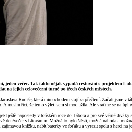
ení, jeden večer. Tak takto nějak vypadá cestování s projektem Luk
a jejich celovečerní turné po třech českých městech.
 Jaroslava Rudiše, která mimochodem stojí za přečtení. Začali jsme v
A musím říct, že tento výlet jsem si moc užila. Ale vraťme se na úplný
jekt ještě naposledy v loňském roce do Tábora a pro své věrné diváky si
rávě den/večer s Litováním. Možná to bylo štěstí, možná náhoda a možná
zajímavou knížku, nabít baterky ve foťáku a vyrazit spolu s herci na je