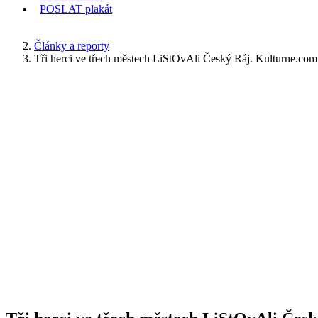
POSLAT
plakát
KDE JSEM
Články a reporty
Tři herci ve třech městech LiStOvAli Český Ráj. Kulturne.com 