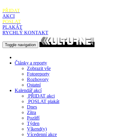
PŘIDAT
AKCI
POSLAT
PLAKÁT
RYCHLÝ KONTAKT
Toggle navigation
Články a reporty
Zobrazit vše
Fotoreporty
Rozhovory
Ostatní
Kalendář akcí
PŘIDAT
akci
POSLAT
plakát
Dnes
Zítra
Pozítří
Týden
Víkend(y)
Vícedenní akce