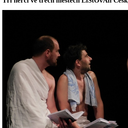
Tři herci ve třech městech LiStOvAli Česk