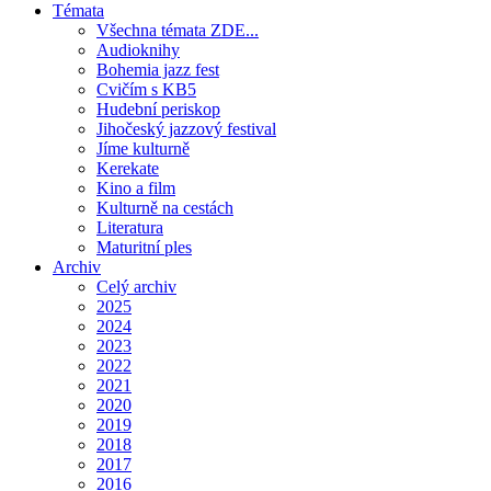
Témata
Všechna témata ZDE...
Audioknihy
Bohemia jazz fest
Cvičím s KB5
Hudební periskop
Jihočeský jazzový festival
Jíme kulturně
Kerekate
Kino a film
Kulturně na cestách
Literatura
Maturitní ples
Archiv
Celý archiv
2025
2024
2023
2022
2021
2020
2019
2018
2017
2016