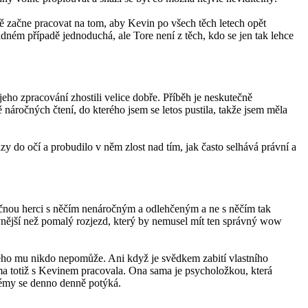
ě začne pracovat na tom, aby Kevin po všech těch letech opět
ádném případě jednoduchá, ale Tore není z těch, kdo se jen tak lehce
 jeho zpracování zhostili velice dobře. Příběh je neskutečně
náročných čtení, do kterého jsem se letos pustila, takže jsem měla
lzy do očí a probudilo v něm zlost nad tím, jak často selhává právní a
začnou herci s něčím nenáročným a odlehčeným a ne s něčím tak
vnější než pomalý rozjezd, který by nemusel mít ten správný wow
erého mu nikdo nepomůže. Ani když je svědkem zabití vlastního
ama totiž s Kevinem pracovala. Ona sama je psycholožkou, která
blémy se denno denně potýká.