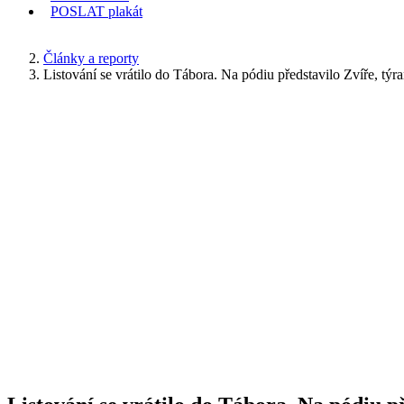
POSLAT
plakát
KDE JSEM
Články a reporty
Listování se vrátilo do Tábora. Na pódiu představilo Zvíře, týr