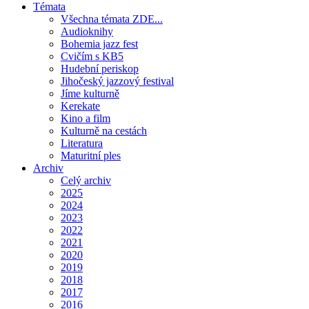
Témata
Všechna témata ZDE...
Audioknihy
Bohemia jazz fest
Cvičím s KB5
Hudební periskop
Jihočeský jazzový festival
Jíme kulturně
Kerekate
Kino a film
Kulturně na cestách
Literatura
Maturitní ples
Archiv
Celý archiv
2025
2024
2023
2022
2021
2020
2019
2018
2017
2016