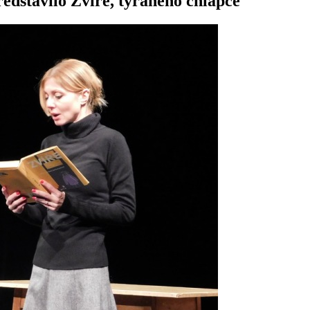
ředstavilo Zvíře, týraného chlapce