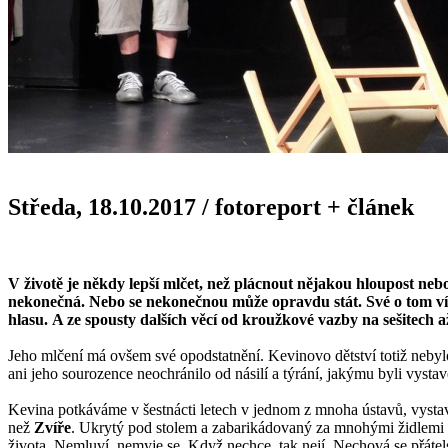
Středa, 18.10.2017
/
fotoreport + článek
V životě je někdy lepší mlčet, než plácnout nějakou hloupost neb
nekonečná. Nebo se nekonečnou může opravdu stát. Své o tom ví d
hlasu.
A ze spousty dalších věcí od kroužkové vazby na sešitech až 
Jeho mlčení má ovšem své opodstatnění. Kevinovo dětství totiž nebylo p
ani jeho sourozence neochránilo od násilí a týrání, jakýmu byli vysta
Kevina potkáváme v šestnácti letech v jednom z mnoha ústavů, vystavěn
než
Zvíře
. Ukrytý pod stolem a zabarikádovaný za mnohými židlemi uk
života. Nemluví, nemyje se. Když nechce, tak nejí. Nechová se přátel