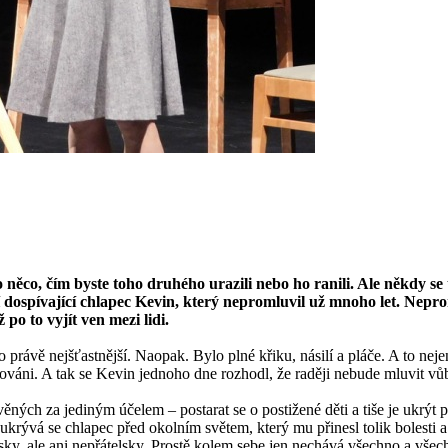
o něco, čím byste toho druhého urazili nebo ho ranili. Ale někdy s
ospívající chlapec Kevin, který nepromluvil už mnoho let. Neproml
po to vyjít ven mezi lidi.
rávě nejšťastnější. Naopak. Bylo plné křiku, násilí a pláče. A to nejen
vováni. A tak se Kevin jednoho dne rozhodl, že raději nebude mluvit vů
ých za jediným účelem – postarat se o postižené děti a tiše je ukrýt př
rývá se chlapec před okolním světem, který mu přinesl tolik bolesti a
sky, ale ani nepřátelsky. Prostě kolem sebe jen nechává všechno a všec