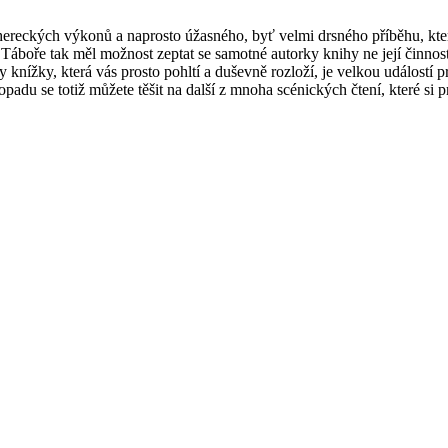
hereckých výkonů a naprosto úžasného, byť velmi drsného příběhu, kte
boře tak měl možnost zeptat se samotné autorky knihy ne její činnost, 
ky knížky, která vás prosto pohltí a duševně rozloží, je velkou událostí
opadu se totiž můžete těšit na další z mnoha scénických čtení, které si p