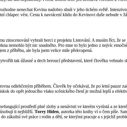
ozhodne nenechat Kevina nadobro shnít v jeho tichém světě. Intenzivn
ntní chlapec vést. Cesta k navrácení klidu do Kevinovi duše nebude v ž
ému zinscenování vybrali herci z projektu Listování. A musím říct, že se
prkna nemohlo být nic snadného. Pro mne to bylo jedno z nejvíc emočně 
em z příběhu, ale byla jsem velice mile překvapená.
vytvořili tak úžasné a dech beroucí představení, které člověku vehnalo s
alo zrovna odlehčeným příběhem. Člověk by očekával, že po letní pauze 
kok do opět jedoucího vlaku scénického čtení je možná lepší a efekti
nefungující prostředí plné zloby a nenávisti ve kterém vyrůstá a ze kt
sobují ti nejbližší.
Torey Hiden
, autorka této knihy ví o čem píše. S
do zákulisí své práce i rodin a dětí, se kterými pracuje a s jejichž pro