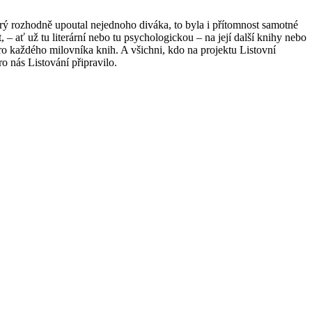
rý rozhodně upoutal nejednoho diváka, to byla i přítomnost samotné
– ať už tu literární nebo tu psychologickou – na její další knihy nebo
 pro každého milovníka knih. A všichni, kdo na projektu Listovní
ro nás Listování připravilo.