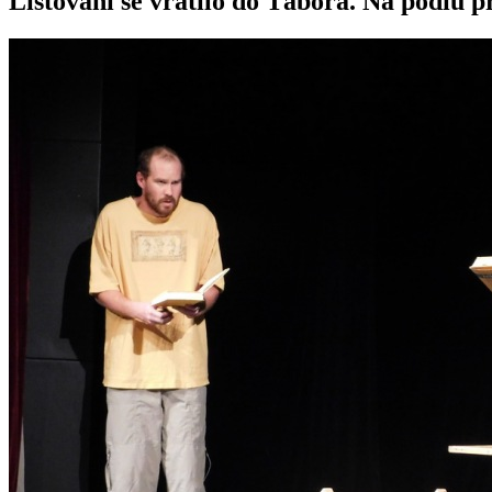
Listování se vrátilo do Tábora. Na pódiu p