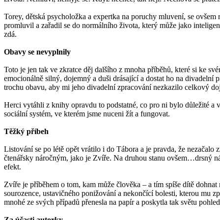
Torey, dětská psycholožka a expertka na poruchy mluvení, se ovšem r
promluvil a zařadil se do normálního života, který může jako intelige
zdá.
Obavy se nevyplnily
Toto je jen tak ve zkratce děj dalšího z mnoha příběhů, které si ke sv
emocionálně silný, dojemný a duši drásající a dostat ho na divadelní 
trochu obavu, aby mi jeho divadelní zpracování nezkazilo celkový doj
Herci vytáhli z knihy opravdu to podstatné, co pro ni bylo důležité a 
sociální systém, ve kterém jsme nuceni žít a fungovat.
Těžký příbeh
Listování se po létě opět vrátilo i do Tábora a je pravda, že nezač
čtenářsky náročným, jako je Zvíře. Na druhou stanu ovšem…drsný nás
efekt.
Zvíře je příběhem o tom, kam může člověka – a tím spíše dítě dohnat 
sourozence, ustavičného ponižování a nekončící bolesti, kterou mu způ
mnohé ze svých případů přenesla na papír a poskytla tak světu pohled 
Za účasti autorky