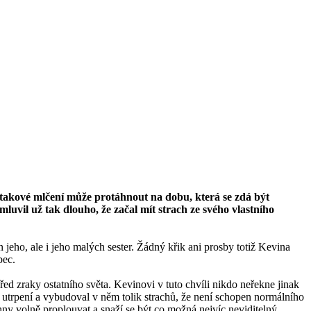
e takové mlčení může protáhnout na dobu, která se zdá být
uvil už tak dlouho, že začal mít strach ze svého vlastního
 jeho, ale i jeho malých sester. Žádný křik ani prosby totiž Kevina
bec.
ed zraky ostatního světa. Kevinovi v tuto chvíli nikdo neřekne jinak
 utrpení a vybudoval v něm tolik strachů, že není schopen normálního
hny volně proplouvat a snaží se být co možná nejvíc neviditelný.