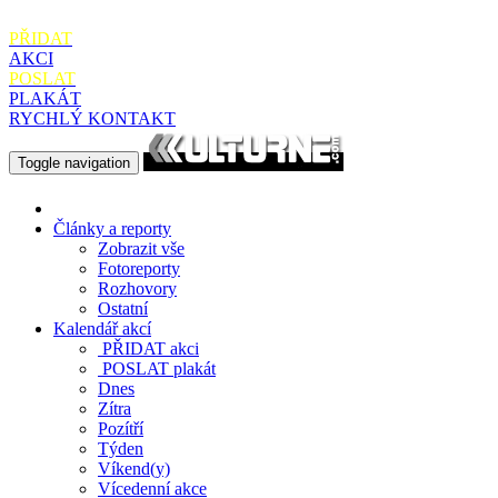
PŘIDAT
AKCI
POSLAT
PLAKÁT
RYCHLÝ KONTAKT
Toggle navigation
Články a reporty
Zobrazit vše
Fotoreporty
Rozhovory
Ostatní
Kalendář akcí
PŘIDAT
akci
POSLAT
plakát
Dnes
Zítra
Pozítří
Týden
Víkend(y)
Vícedenní akce