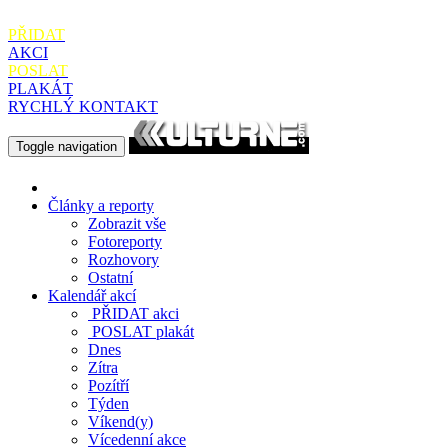
PŘIDAT
AKCI
POSLAT
PLAKÁT
RYCHLÝ KONTAKT
Toggle navigation
Články a reporty
Zobrazit vše
Fotoreporty
Rozhovory
Ostatní
Kalendář akcí
PŘIDAT
akci
POSLAT
plakát
Dnes
Zítra
Pozítří
Týden
Víkend(y)
Vícedenní akce