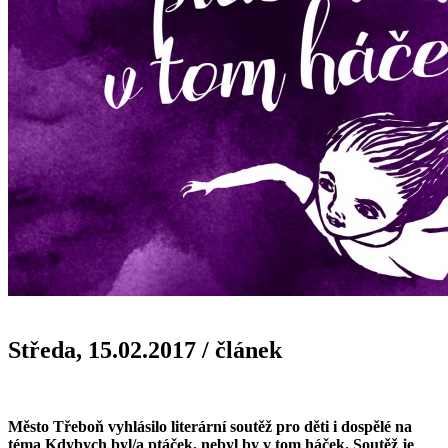
Středa, 15.02.2017
/
článek
Město Třeboň vyhlásilo literární soutěž pro děti i dospělé na
téma Kdybych byl/a ptáček, nebyl by v tom háček. Soutěž je