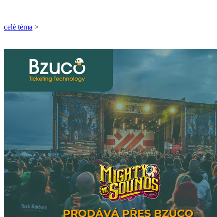
celé téma
>