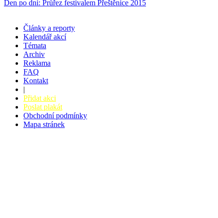
Den po dni: Průřez festivalem Přeštěnice 2015
Články a reporty
Kalendář akcí
Témata
Archiv
Reklama
FAQ
Kontakt
|
Přidat akci
Poslat plakát
Obchodní podmínky
Mapa stránek
v. 3.27 © 2008 - 2026
|
Tvorba webů a webových aplikací -
PETRSYRNY.CZ
Vstupenkový systém - BZUCO.CZ