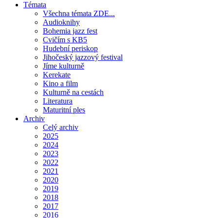
Témata
Všechna témata ZDE...
Audioknihy
Bohemia jazz fest
Cvičím s KB5
Hudební periskop
Jihočeský jazzový festival
Jíme kulturně
Kerekate
Kino a film
Kulturně na cestách
Literatura
Maturitní ples
Archiv
Celý archiv
2025
2024
2023
2022
2021
2020
2019
2018
2017
2016