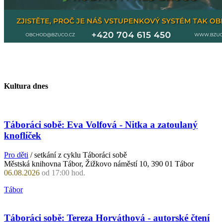
Kultura dnes
Táboráci sobě: Eva Volfová - Nitka a zatoulaný
knoflíček
Pro děti
/ setkání z cyklu Táboráci sobě
Městská knihovna Tábor, Žižkovo náměstí 10, 390 01 Tábor
06.08.2026
od 17:00 hod.
Tábor
Táboráci sobě: Tereza Horváthová - autorské čtení