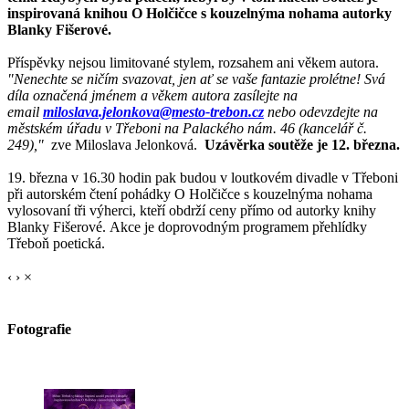
inspirovaná knihou O Holčičce s kouzelnýma nohama autorky
Blanky Fišerové.
Příspěvky nejsou limitované stylem, rozsahem ani věkem autora.
"Nenechte se ničím svazovat, jen ať se vaše fantazie prolétne! Svá
díla označená jménem a věkem autora zasílejte na
email
miloslava.jelonkova@mesto-trebon.cz
nebo odevzdejte na
městském úřadu v Třeboni na Palackého nám. 46 (kancelář č.
249),"
zve Miloslava Jelonková.
Uzávěrka soutěže je 12. března.
19. března v 16.30 hodin pak budou v loutkovém divadle v Třeboni
při autorském čtení pohádky O Holčičce s kouzelnýma nohama
vylosovaní tři výherci, kteří obdrží ceny přímo od autorky knihy
Blanky Fišerové. Akce je doprovodným programem přehlídky
Třeboň poetická.
‹
›
×
Fotografie