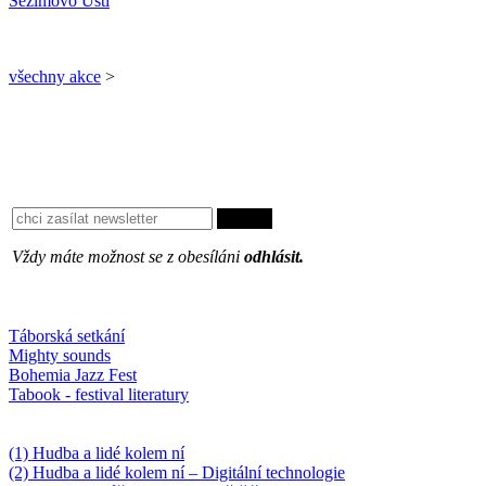
Sezimovo Ústí
všechny akce
>
Vždy máte možnost se z obesíláni
odhlásit.
Oblíbené
Táborská setkání
Mighty sounds
Bohemia Jazz Fest
Tabook - festival literatury
Něco k počtení
(1) Hudba a lidé kolem ní
(2) Hudba a lidé kolem ní – Digitální technologie