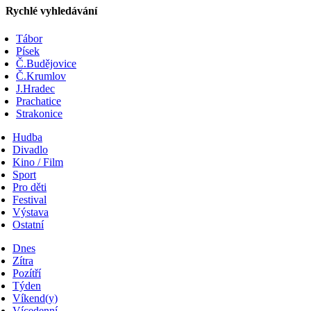
Rychlé vyhledávání
Tábor
Písek
Č.Budějovice
Č.Krumlov
J.Hradec
Prachatice
Strakonice
Hudba
Divadlo
Kino / Film
Sport
Pro děti
Festival
Výstava
Ostatní
Dnes
Zítra
Pozítří
Týden
Víkend(y)
Vícedenní