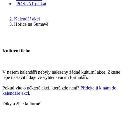
POSLAT
plakát
KDE JSEM
Kalendář akcí
Hořice na Šumavě
Kulturní ticho
V našem kalendáři nebyly nalezeny žádné kulturní akce. Zkuste
lépe nastavit údaje ve vyhledávacím formuláři.
Pokud víte o některé akci, která zde není?
Přidejte ji k nám do
kalendáře akcí
.
Díky a žijte kulturně!