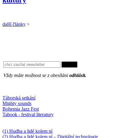
další články
>
Vždy máte možnost se z obesíláni
odhlásit.
Oblíbené
Táborská setkání
Mighty sounds
Bohemia Jazz Fest
Tabook - festival literatury
Něco k počtení
(1) Hudba a lidé kolem ní
(2) Hudba a lidé kolem ní – Digitální technologie