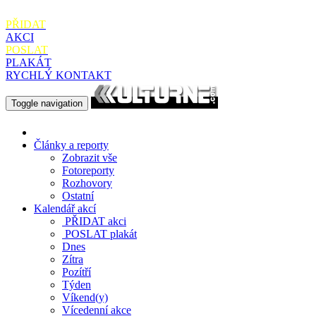
PŘIDAT
AKCI
POSLAT
PLAKÁT
RYCHLÝ KONTAKT
Toggle navigation
Články a reporty
Zobrazit vše
Fotoreporty
Rozhovory
Ostatní
Kalendář akcí
PŘIDAT
akci
POSLAT
plakát
Dnes
Zítra
Pozítří
Týden
Víkend(y)
Vícedenní akce