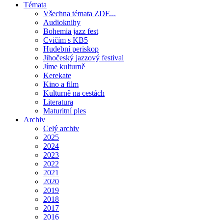
Témata
Všechna témata ZDE...
Audioknihy
Bohemia jazz fest
Cvičím s KB5
Hudební periskop
Jihočeský jazzový festival
Jíme kulturně
Kerekate
Kino a film
Kulturně na cestách
Literatura
Maturitní ples
Archiv
Celý archiv
2025
2024
2023
2022
2021
2020
2019
2018
2017
2016