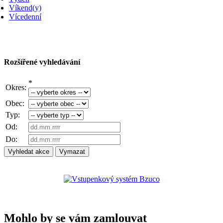
Víkend(y)
Vícedenní
Rozšířené vyhledávání
*
Okres:
Obec:
Typ:
Od:
Do:
Mohlo by se vám zamlouvat