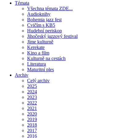
Témata
Všechna témata ZDE...
Audioknihy
Bohemia jazz fest
Cvičím s KB5
Hudební periskop
Jihočeský jazzový festival
Jíme kulturně
Kerekate
Kino a film
Kulturně na cestách
Literatura
Maturitní ples
Archiv
Celý archiv
2025
2024
2023
2022
2021
2020
2019
2018
2017
2016