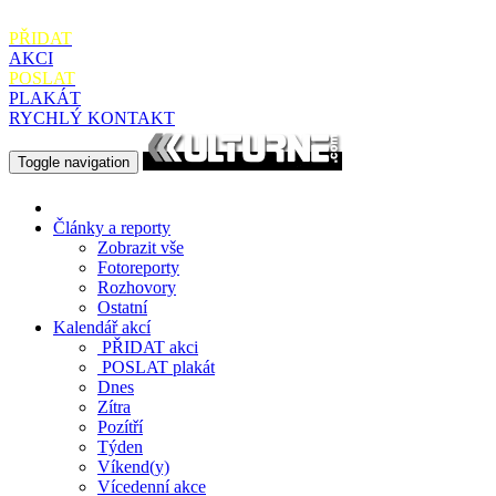
PŘIDAT
AKCI
POSLAT
PLAKÁT
RYCHLÝ KONTAKT
Toggle navigation
Články a reporty
Zobrazit vše
Fotoreporty
Rozhovory
Ostatní
Kalendář akcí
PŘIDAT
akci
POSLAT
plakát
Dnes
Zítra
Pozítří
Týden
Víkend(y)
Vícedenní akce