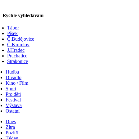
Rychlé vyhledávání
Tábor
Písek
Č.Budějovice
Č.Krumlov
J.Hradec
Prachatice
Strakonice
Hudba
Divadlo
Kino / Film
Sport
Pro děti
Festival
Výstava
Ostatní
Dnes
Zítra
Pozítří
Týden