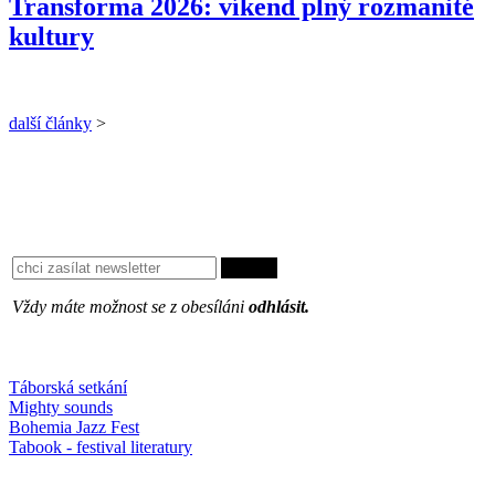
Transforma 2026: víkend plný rozmanité
kultury
další články
>
Vždy máte možnost se z obesíláni
odhlásit.
Oblíbené
Táborská setkání
Mighty sounds
Bohemia Jazz Fest
Tabook - festival literatury
Něco k počtení