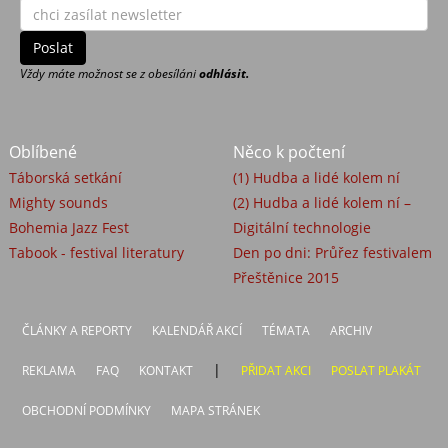
Vždy máte možnost se z obesíláni
odhlásit.
Oblíbené
Něco k počtení
Táborská setkání
(1) Hudba a lidé kolem ní
Mighty sounds
(2) Hudba a lidé kolem ní –
Bohemia Jazz Fest
Digitální technologie
Tabook - festival literatury
Den po dni: Průřez festivalem
Přeštěnice 2015
ČLÁNKY A REPORTY
KALENDÁŘ AKCÍ
TÉMATA
ARCHIV
|
REKLAMA
FAQ
KONTAKT
PŘIDAT AKCI
POSLAT PLAKÁT
OBCHODNÍ PODMÍNKY
MAPA STRÁNEK