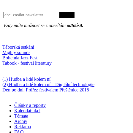
Vždy máte možnost se z obesíláni
odhlásit.
Oblíbené
Táborská setkání
Mighty sounds
Bohemia Jazz Fest
Tabook - festival literatury
Něco k počtení
(1) Hudba a lidé kolem ní
(2) Hudba a lidé kolem ní – Digitální technologie
Den po dni: Průřez festivalem Přeštěnice 2015
Články a reporty
Kalendář akcí
Témata
Archiv
Reklama
FAQ