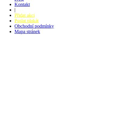
Kontakt
|
Přidat akci
Poslat plakát
Obchodní podmínky
Mapa stránek
v. 3.27 © 2008 - 2026
|
Tvorba webů a webových aplikací -
PETRSYRNY.CZ
Vstupenkový systém - BZUCO.CZ