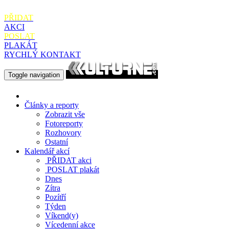
PŘIDAT
AKCI
POSLAT
PLAKÁT
RYCHLÝ KONTAKT
Toggle navigation
Články a reporty
Zobrazit vše
Fotoreporty
Rozhovory
Ostatní
Kalendář akcí
PŘIDAT
akci
POSLAT
plakát
Dnes
Zítra
Pozítří
Týden
Víkend(y)
Vícedenní akce