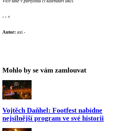
Více také v partylistu či kalendáři akcí.
‹
›
×
Autor:
axi -
Mohlo by se vám zamlouvat
Vojtěch Daňhel: Footfest nabídne
nejsilnější program ve své historii