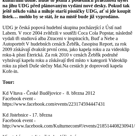
kulturním domě. Bude to jedna z posledních příležitostí slyšet
na jihu UDG před plánovaným vydání nové desky. Pokud tak
ještě někdo váhá a miluje starší písničky UDG, ať si jde koupit
lístek… mohlo by se stát, že na místě bude již vyprodáno.
UDG je česká popová hudební skupina pocházející z Ústí nad
Labem. V roce 2004 zvítězili v soutěži Coca Cola Popstar, následně
vydali tři studiová alba Ztraceni v inspiracích, Buď a Nebe a
Autoportrét V hudebních cenách Žebřík, časopisu Report, za rok
2009 získávají dvakrát první cenu, jako kapela roku a za videoklip
roku-k písni Éterická. Za rok 2010 v cenách Žebřík podruhé
vyhrávají kapelu roku a získávají třetí místo v kategorii Videoklip
roku za píseň Duše slečny Mai.Na cestách je doprovodí kapela
Kofe-in.
Tour:
Kd Vltava - České Budějovice - 8. března 2012
Facebook event -
https://www.facebook.com/events/223174594447431
Kd Jistebnice - 17. března
Facebook event -
http://www.facebook.com/Kulturnecom#!/events/218514408230941/