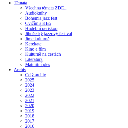
Témata
Všechna témata ZDE...
Audioknihy
Bohemia jazz fest
Cvičím s KB5
Hudební periskop
Jihočeský jazzový festival
Jíme kulturně
Kerekate
Kino a film
Kulturně na cestách
Literatura
Maturitní ples
Archiv
Celý archiv
2025
2024
2023
2022
2021
2020
2019
2018
2017
2016