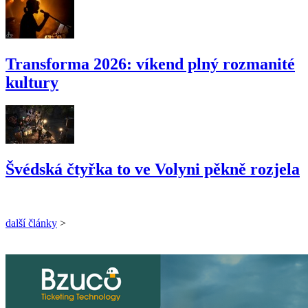
Transforma 2026: víkend plný rozmanité
kultury
Švédská čtyřka to ve Volyni pěkně rozjela
další články
>