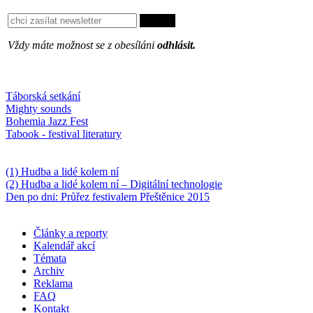
Vždy máte možnost se z obesíláni
odhlásit.
Oblíbené
Táborská setkání
Mighty sounds
Bohemia Jazz Fest
Tabook - festival literatury
Něco k počtení
(1) Hudba a lidé kolem ní
(2) Hudba a lidé kolem ní – Digitální technologie
Den po dni: Průřez festivalem Přeštěnice 2015
Články a reporty
Kalendář akcí
Témata
Archiv
Reklama
FAQ
Kontakt