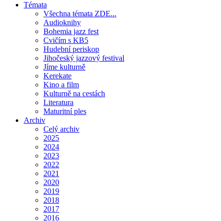
Témata
Všechna témata ZDE...
Audioknihy
Bohemia jazz fest
Cvičím s KB5
Hudební periskop
Jihočeský jazzový festival
Jíme kulturně
Kerekate
Kino a film
Kulturně na cestách
Literatura
Maturitní ples
Archiv
Celý archiv
2025
2024
2023
2022
2021
2020
2019
2018
2017
2016