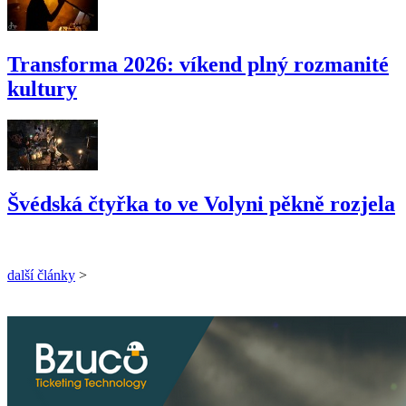
Transforma 2026: víkend plný rozmanité
kultury
Švédská čtyřka to ve Volyni pěkně rozjela
další články
>