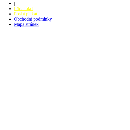
|
Přidat akci
Poslat plakát
Obchodní podmínky
Mapa stránek
v. 3.27 © 2008 - 2026
|
Tvorba webů a webových aplikací -
PETRSYRNY.CZ
Vstupenkový systém - BZUCO.CZ