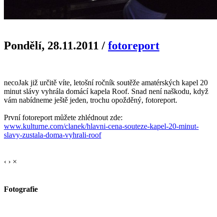
Pondělí, 28.11.2011
/
fotoreport
necoJak již určitě víte, letošní ročník soutěže amatérských kapel 20
minut slávy vyhrála domácí kapela Roof. Snad není naškodu, když
vám nabídneme ještě jeden, trochu opožděný, fotoreport.
První fotoreport můžete zhlédnout zde:
www.kulturne.com/clanek/hlavni-cena-souteze-kapel-20-minut-
slavy-zustala-doma-vyhrali-roof
‹
›
×
Fotografie