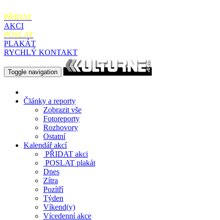
PŘIDAT
AKCI
POSLAT
PLAKÁT
RYCHLÝ KONTAKT
Toggle navigation
Články a reporty
Zobrazit vše
Fotoreporty
Rozhovory
Ostatní
Kalendář akcí
PŘIDAT
akci
POSLAT
plakát
Dnes
Zítra
Pozítří
Týden
Víkend(y)
Vícedenní akce