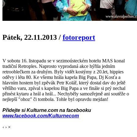
Pátek, 22.11.2013
/
fotoreport
V sobotu 16. listopadu se v sezimoústeckém hotelu MAS konal
tradiční Retroples. Naprosto vyprodaná akce hýřila jedním
retrooblečkem za druhým. Byly vidět kostýmy z 20.let, hippies
oděvy i léta 80. Ke všemu hrála kapela Big Papa, Dj Kosťa a
hlavním hostem byl zpěvák Petr Kolář, který dostal dav do ještě
většího varu, zpíval s kapelou Big Papa a ve finále si prý nechal
přinést kytaru a hrál a hrál... Nechyběly samozřejmě ani soutěže o
nejlepší "ohoz" či tombola. Tohle byl opravdu mejdan!
Přidejte si Kulturne.com na facebooku
www.facebook.com/Kulturnecom
‹
›
×