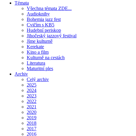
Témata
Všechna témata ZDE...
Audioknihy
Bohemia jazz fest
Cvičím s KB5
Hudební periskop
Jihočeský jazzový festival
Jíme kulturně
Kerekate
Kino a film
Kulturně na cestách
Literatura
Maturitní ples
Archiv
Celý archiv
2025
2024
2023
2022
2021
2020
2019
2018
2017
2016