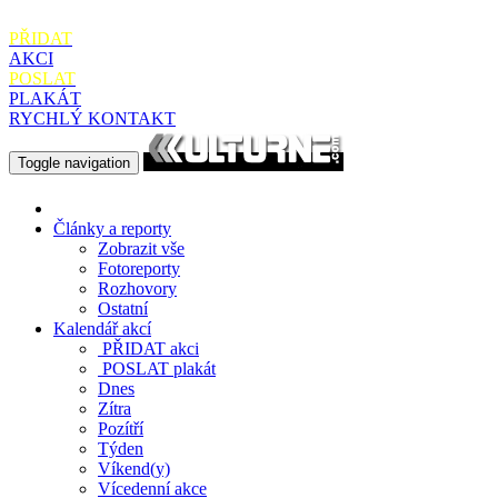
PŘIDAT
AKCI
POSLAT
PLAKÁT
RYCHLÝ KONTAKT
Toggle navigation
Články a reporty
Zobrazit vše
Fotoreporty
Rozhovory
Ostatní
Kalendář akcí
PŘIDAT
akci
POSLAT
plakát
Dnes
Zítra
Pozítří
Týden
Víkend(y)
Vícedenní akce