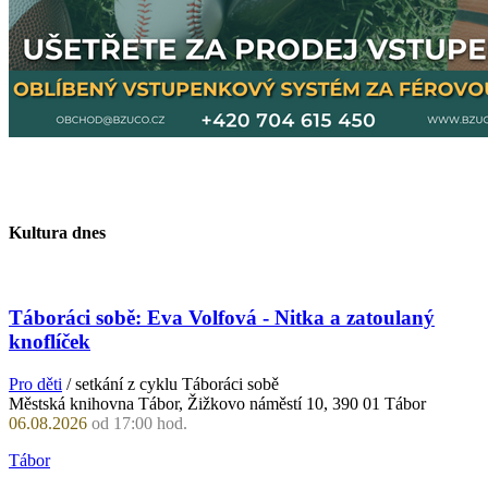
Kultura dnes
Táboráci sobě: Eva Volfová - Nitka a zatoulaný
knoflíček
Pro děti
/ setkání z cyklu Táboráci sobě
Městská knihovna Tábor, Žižkovo náměstí 10, 390 01 Tábor
06.08.2026
od 17:00 hod.
Tábor