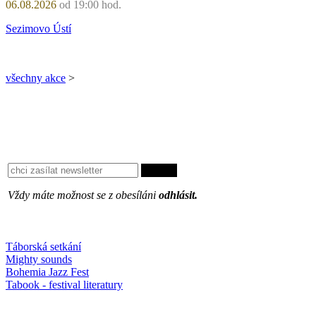
06.08.2026
od 19:00 hod.
Sezimovo Ústí
všechny akce
>
Vždy máte možnost se z obesíláni
odhlásit.
Oblíbené
Táborská setkání
Mighty sounds
Bohemia Jazz Fest
Tabook - festival literatury
Něco k počtení