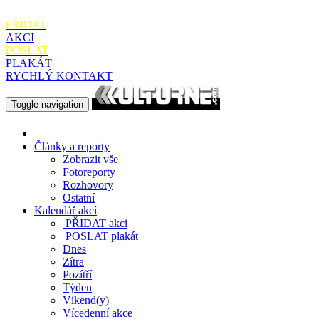
PŘIDAT
AKCI
POSLAT
PLAKÁT
RYCHLÝ KONTAKT
Toggle navigation
Články a reporty
Zobrazit vše
Fotoreporty
Rozhovory
Ostatní
Kalendář akcí
PŘIDAT
akci
POSLAT
plakát
Dnes
Zítra
Pozítří
Týden
Víkend(y)
Vícedenní akce