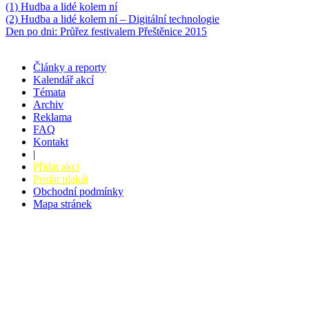
(1) Hudba a lidé kolem ní
(2) Hudba a lidé kolem ní – Digitální technologie
Den po dni: Průřez festivalem Přeštěnice 2015
Články a reporty
Kalendář akcí
Témata
Archiv
Reklama
FAQ
Kontakt
|
Přidat akci
Poslat plakát
Obchodní podmínky
Mapa stránek
v. 3.27 © 2008 - 2026
|
Tvorba webů a webových aplikací -
PETRSYRNY.CZ
Vstupenkový systém - BZUCO.CZ