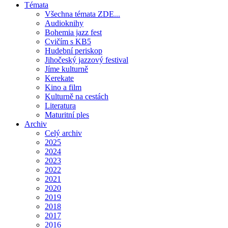
Témata
Všechna témata ZDE...
Audioknihy
Bohemia jazz fest
Cvičím s KB5
Hudební periskop
Jihočeský jazzový festival
Jíme kulturně
Kerekate
Kino a film
Kulturně na cestách
Literatura
Maturitní ples
Archiv
Celý archiv
2025
2024
2023
2022
2021
2020
2019
2018
2017
2016