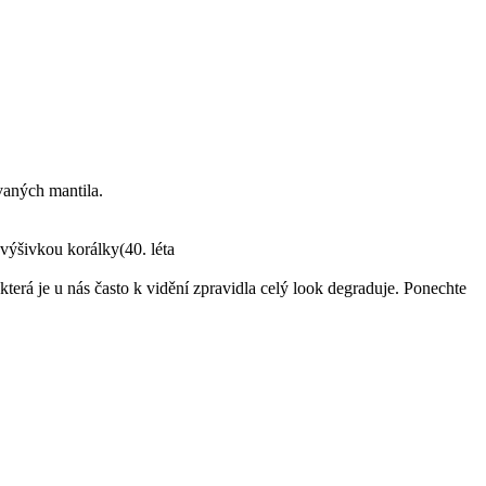
vaných mantila.
výšivkou korálky(40. léta
terá je u nás často k vidění zpravidla celý look degraduje. Ponechte