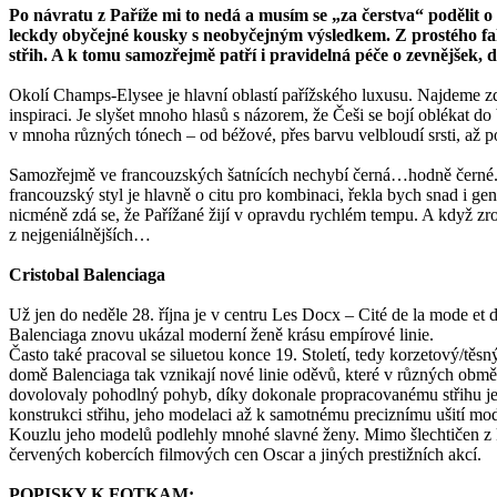
Po návratu z Paříže mi to nedá a musím se „za čerstva“ podělit
leckdy obyčejné kousky s neobyčejným výsledkem. Z prostého fak
střih. A k tomu samozřejmě patří i pravidelná péče o zevnějšek, 
Okolí Champs-Elysee je hlavní oblastí pařížského luxusu. Najdeme z
inspiraci. Je slyšet mnoho hlasů s názorem, že Češi se bojí oblékat d
v mnoha různých tónech – od béžové, přes barvu velbloudí srsti, až 
Samozřejmě ve francouzských šatnících nechybí černá…hodně černé. S 
francouzský styl je hlavně o citu pro kombinaci, řekla bych snad i ge
nicméně zdá se, že Pařížané žijí v opravdu rychlém tempu. A když zrov
z nejgeniálnějších…
Cristobal Balenciaga
Už jen do neděle 28. října je v centru Les Docx – Cité de la mode et 
Balenciaga znovu ukázal moderní ženě krásu empírové linie.
Často také pracoval se siluetou konce 19. Století, tedy korzetový/tě
domě Balenciaga tak vznikají nové linie oděvů, které v různých obměn
dovolovaly pohodlný pohyb, díky dokonale propracovanému střihu jeho 
konstrukci střihu, jeho modelaci až k samotnému preciznímu ušití mo
Kouzlu jeho modelů podlehly mnohé slavné ženy. Mimo šlechtičen z 
červených kobercích filmových cen Oscar a jiných prestižních akcí.
POPISKY K FOTKAM: