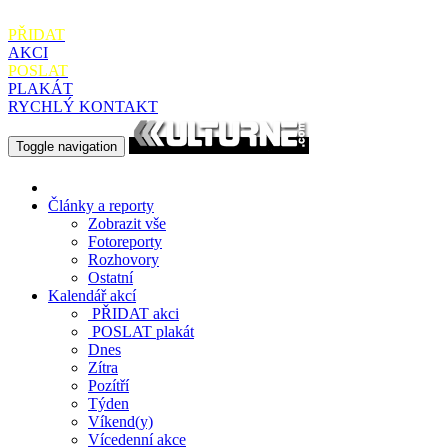
PŘIDAT
AKCI
POSLAT
PLAKÁT
RYCHLÝ KONTAKT
Toggle navigation
Články a reporty
Zobrazit vše
Fotoreporty
Rozhovory
Ostatní
Kalendář akcí
PŘIDAT
akci
POSLAT
plakát
Dnes
Zítra
Pozítří
Týden
Víkend(y)
Vícedenní akce