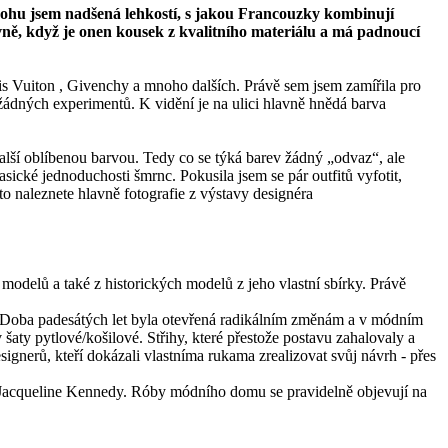
 rohu jsem nadšená lehkostí, s jakou Francouzky kombinují
vně, když je onen kousek z kvalitního materiálu a má padnoucí
s Vuiton , Givenchy a mnoho dalších. Právě sem jsem zamířila pro
 žádných experimentů. K vidění je na ulici hlavně hnědá barva
alší oblíbenou barvou. Tedy co se týká barev žádný „odvaz“, ale
sické jednoduchosti šmrnc. Pokusila jsem se pár outfitů vyfotit,
to naleznete hlavně fotografie z výstavy designéra
 modelů a také z historických modelů z jeho vlastní sbírky. Právě
od. Doba padesátých let byla otevřená radikálním změnám a v módním
aty pytlové/košilové. Střihy, které přestože postavu zahalovaly a
gnerů, kteří dokázali vlastníma rukama zrealizovat svůj návrh - přes
 Jacqueline Kennedy. Róby módního domu se pravidelně objevují na