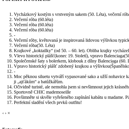
Vycházkový kostým s vrstveným sakem (50. Léta), večerní róba 
Večerní róba (60.léta)
Večerní róba (60.léta)
Večerní róba (60.léta)
-
Večerní róby, květovaná je inspirovaná lidovou výšivkou typi
Večerní róba(50. Léta)
Krajkové „koktailky“ (od 50. – 60. let). Obliba krajky vycház
Vlevo historický plášť(konec 19. Století), vpravo Balenciaga(50
Společenské šaty s bolerkem, klobouk z dílny Balenciaga (60. 
Vpravo historický plášť zdobený krajkou a výšivkou(Španělsko 
-
Moc pěknou siluetu vytváří vypasované sako a užší nohavice kal
ji „ajťákům“ a batůžkářům.
Očividně turisté, ale nemohla jsem si nevšimnout jejich krásnéh
Sportovně CHIC mademoseille
Povšimněte si skvěle vyřešeného zapínání kabátu u madame. Pá
Perfektní sladění všech prvků outfitu!
‹
›
×