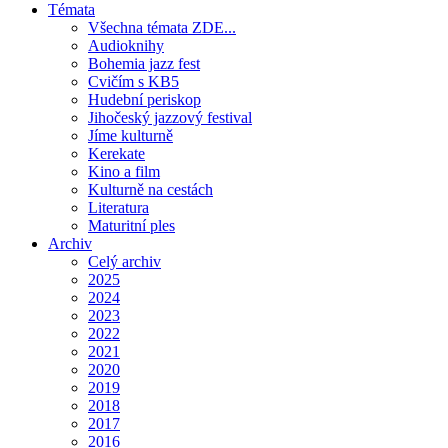
Témata
Všechna témata ZDE...
Audioknihy
Bohemia jazz fest
Cvičím s KB5
Hudební periskop
Jihočeský jazzový festival
Jíme kulturně
Kerekate
Kino a film
Kulturně na cestách
Literatura
Maturitní ples
Archiv
Celý archiv
2025
2024
2023
2022
2021
2020
2019
2018
2017
2016