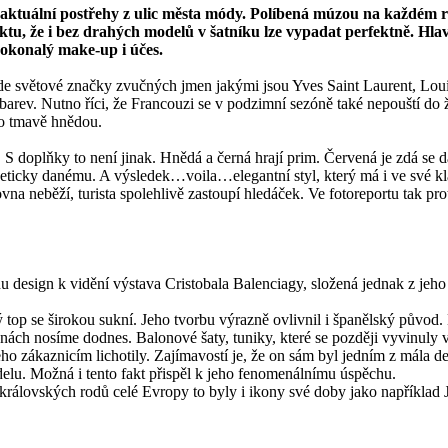
 o aktuální postřehy z ulic města módy. Políbená múzou na každém
tu, že i bez drahých modelů v šatníku lze vypadat perfektně. Hla
dokonalý make-up i účes.
de světové značky zvučných jmen jakými jsou Yves Saint Laurent, Loui
o barev. Nutno říci, že Francouzi se v podzimní sezóně také nepouští do
po tmavě hnědou.
doplňky to není jinak. Hnědá a černá hrají prim. Červená je zdá se d
neticky danému. A výsledek…voila…elegantní styl, který má i ve své kla
na neběží, turista spolehlivě zastoupí hledáček. Ve fotoreportu tak pro
du design k vidění výstava Cristobala Balenciagy, složená jednak z jeho
sný top se širokou sukní. Jeho tvorbu výrazně ovlivnil i španělský pův
ách nosíme dodnes. Balonové šaty, tuniky, které se později vyvinuly v š
zákaznicím lichotily. Zajímavostí je, že on sám byl jedním z mála desi
delu. Možná i tento fakt přispěl k jeho fenomenálnímu úspěchu.
královských rodů celé Evropy to byly i ikony své doby jako například