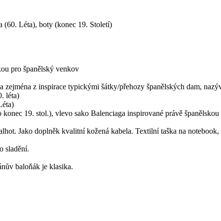
(60. Léta), boty (konec 19. Století)
ckou pro španělský venkov
ela zejména z inspirace typickými šátky/přehozy španělských dam, nazý
. léta)
Léta)
konec 19. stol.), vlevo sako Balenciaga inspirované právě španělskou 
hot. Jako doplněk kvalitní kožená kabela. Textilní taška na notebook, k
o sladění.
nův baloňák je klasika.