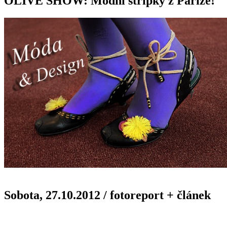
OLIVE SHOW: Módní střípky z Paříže!
Sobota, 27.10.2012
/
fotoreport + článek