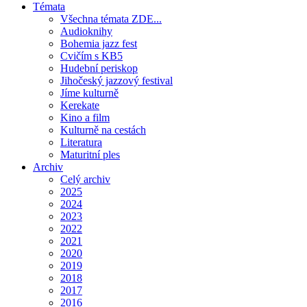
Témata
Všechna témata ZDE...
Audioknihy
Bohemia jazz fest
Cvičím s KB5
Hudební periskop
Jihočeský jazzový festival
Jíme kulturně
Kerekate
Kino a film
Kulturně na cestách
Literatura
Maturitní ples
Archiv
Celý archiv
2025
2024
2023
2022
2021
2020
2019
2018
2017
2016