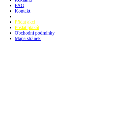
FAQ
Kontakt
|
Přidat akci
Poslat plakát
Obchodní podmínky
Mapa stránek
v. 3.27 © 2008 - 2026
|
Tvorba webů a webových aplikací -
PETRSYRNY.CZ
Vstupenkový systém - BZUCO.CZ