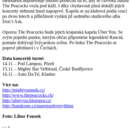
melodiemi nepotřebuje mnoho poslechů na to, aby se člověku hudba
The Peacocks vryla pod kůži. I díky chytlavosti písní dokáží jejich
koncerty strhnout hned napoprvé. Kapela se na klubová pódia vrací
po dvou letech u příležitosti vydání již sedmého studiového alba
Don‘t Ask.
Oporou The Peacocks bude jejich krajanská kapela Über You. Se
svým pojetím punku, kterým občas připomene legendární Rancid,
pomalu dobývají švýcarskou scénu. Po boku The Peacocks se
poprvé představí i v Čechách.
Data koncertů turné:
14.11. - Pod Lampou, Plzeň
15.11. - Mighty Bar Velbloud, České Budějovice
16.11. - Auto Da Fé, Kladno
Více na:
http://mightysounds.cz/
http://www.thepeacocks.ch/
http://uberyou.blogspot.cz/
http://bandzone.cz/queensofeverything
Foto: Libor Fousek
‹
›
×