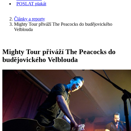
POSLAT
plakát
KDE JSEM
Články a reporty
Mighty Tour přiváží The Peacocks do budějovického
Velblouda
Mighty Tour přiváží The Peacocks do
budějovického Velblouda