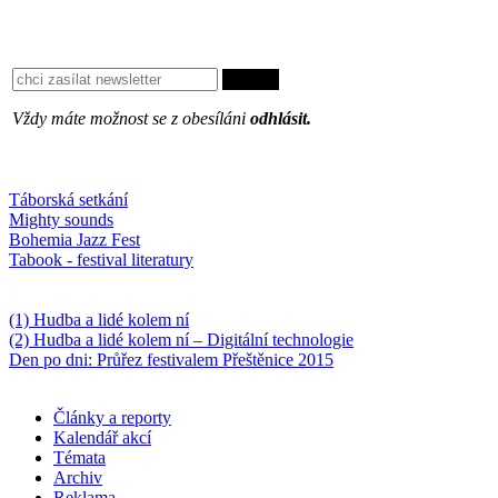
Vždy máte možnost se z obesíláni
odhlásit.
Oblíbené
Táborská setkání
Mighty sounds
Bohemia Jazz Fest
Tabook - festival literatury
Něco k počtení
(1) Hudba a lidé kolem ní
(2) Hudba a lidé kolem ní – Digitální technologie
Den po dni: Průřez festivalem Přeštěnice 2015
Články a reporty
Kalendář akcí
Témata
Archiv
Reklama