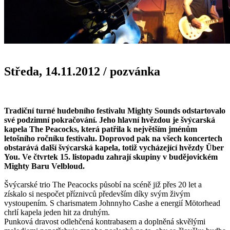
Středa, 14.11.2012
/
pozvánka
Tradiční turné hudebního festivalu Mighty Sounds odstartovalo
své podzimní pokračování. Jeho hlavní hvězdou je švýcarská
kapela The Peacocks, která patřila k největším jménům
letošního ročníku festivalu. Doprovod pak na všech koncertech
obstarává další švýcarská kapela, totiž vycházející hvězdy Über
You. Ve čtvrtek 15. listopadu zahrají skupiny v budějovickém
Mighty Baru Velbloud.
Švýcarské trio The Peacocks působí na scéně již přes 20 let a
získalo si nespočet příznivců především díky svým živým
vystoupením. S charismatem Johnnyho Cashe a energií Mötorhead
chrlí kapela jeden hit za druhým.
Punková dravost odlehčená kontrabasem a doplněná skvělými