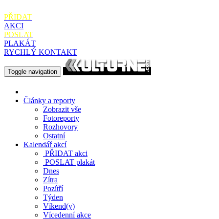
PŘIDAT
AKCI
POSLAT
PLAKÁT
RYCHLÝ KONTAKT
Toggle navigation
Články a reporty
Zobrazit vše
Fotoreporty
Rozhovory
Ostatní
Kalendář akcí
PŘIDAT
akci
POSLAT
plakát
Dnes
Zítra
Pozítří
Týden
Víkend(y)
Vícedenní akce