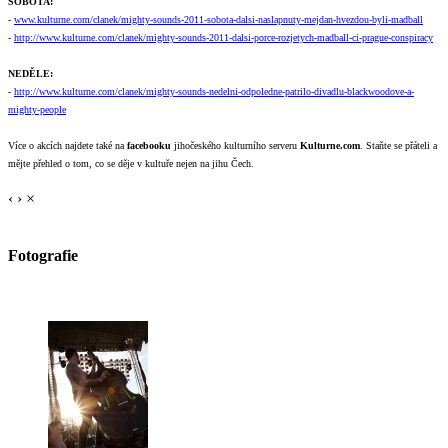
SOBOTA:
-
www.kulturne.com/clanek/mighty-sounds-2011-sobota-dalsi-naslapnuty-mejdan-hvezdou-byli-madball
-
http://www.kulturne.com/clanek/mighty-sounds-2011-dalsi-porce-rozjetych-madball-ci-prague-conspiracy
NEDĚLE:
-
http://www.kulturne.com/clanek/mighty-sounds-nedelni-odpoledne-patrilo-divadlu-blackwoodove-a-
mighty-people
Více o akcích najdete také na
facebooku
jihočeského kulturního serveru
Kulturne.com
. Staňte se přáteli a
mějte přehled o tom, co se děje v kultuře nejen na jihu Čech.
‹
›
×
Fotografie