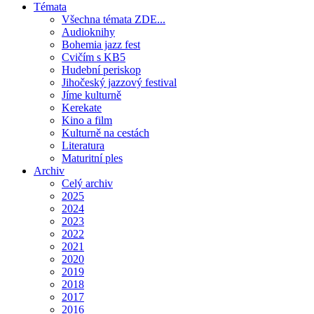
Témata
Všechna témata ZDE...
Audioknihy
Bohemia jazz fest
Cvičím s KB5
Hudební periskop
Jihočeský jazzový festival
Jíme kulturně
Kerekate
Kino a film
Kulturně na cestách
Literatura
Maturitní ples
Archiv
Celý archiv
2025
2024
2023
2022
2021
2020
2019
2018
2017
2016