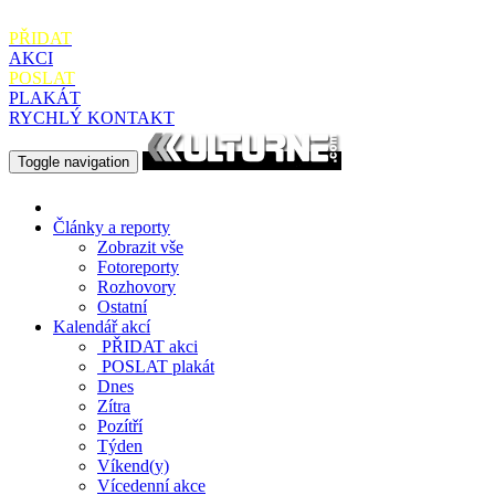
PŘIDAT
AKCI
POSLAT
PLAKÁT
RYCHLÝ KONTAKT
Toggle navigation
Články a reporty
Zobrazit vše
Fotoreporty
Rozhovory
Ostatní
Kalendář akcí
PŘIDAT
akci
POSLAT
plakát
Dnes
Zítra
Pozítří
Týden
Víkend(y)
Vícedenní akce