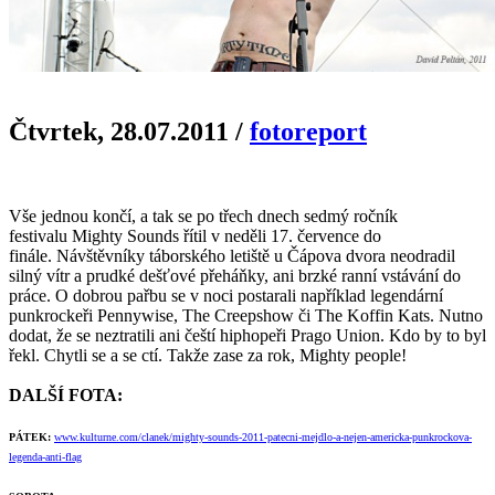
Čtvrtek, 28.07.2011
/
fotoreport
Vše jednou končí, a tak se po třech dnech sedmý ročník
festivalu Mighty Sounds řítil v neděli 17. července do
finále. Návštěvníky táborského letiště u Čápova dvora neodradil
silný vítr a prudké dešťové přeháňky, ani brzké ranní vstávání do
práce. O dobrou pařbu se v noci postarali například legendární
punkrockeři Pennywise, The Creepshow či The Koffin Kats. Nutno
dodat, že se neztratili ani čeští hiphopeři Prago Union. Kdo by to byl
řekl. Chytli se a se ctí. Takže zase za rok, Mighty people!
DALŠÍ FOTA:
PÁTEK:
www.kulturne.com/clanek/mighty-sounds-2011-patecni-mejdlo-a-nejen-americka-punkrockova-
legenda-anti-flag