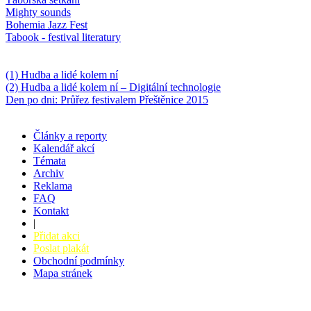
Mighty sounds
Bohemia Jazz Fest
Tabook - festival literatury
Něco k počtení
(1) Hudba a lidé kolem ní
(2) Hudba a lidé kolem ní – Digitální technologie
Den po dni: Průřez festivalem Přeštěnice 2015
Články a reporty
Kalendář akcí
Témata
Archiv
Reklama
FAQ
Kontakt
|
Přidat akci
Poslat plakát
Obchodní podmínky
Mapa stránek