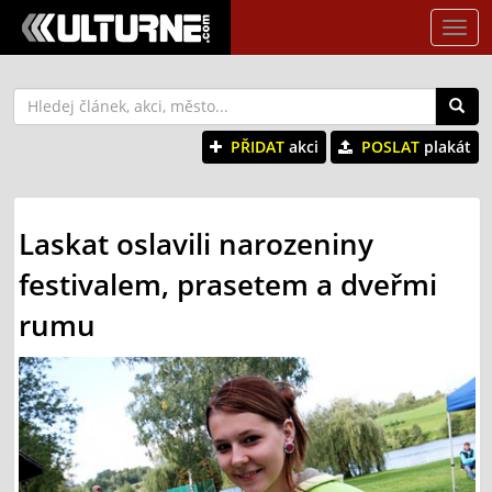
Tog
nav
PŘIDAT
akci
POSLAT
plakát
Laskat oslavili narozeniny
festivalem, prasetem a dveřmi
rumu