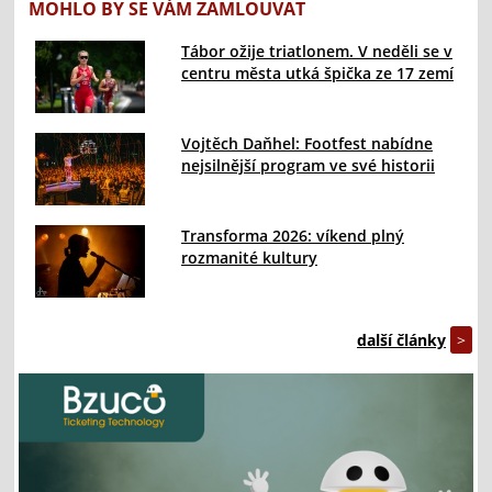
MOHLO BY SE VÁM ZAMLOUVAT
Tábor ožije triatlonem. V neděli se v
centru města utká špička ze 17 zemí
Vojtěch Daňhel: Footfest nabídne
nejsilnější program ve své historii
Transforma 2026: víkend plný
rozmanité kultury
další články
>