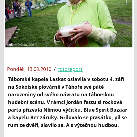
Pondělí, 13.09.2010
/
fotoreport
Táborská kapela Laskat oslavila v sobotu 4. září
na Sokolské plovárně v Táboře své páté
narozeniny od svého návratu na táborskou
hudební scénu. V rámci Jordán festu si rocková
parta přizvala Němou výčitku, Blue Spirit Bazaar
a kapelu Bez záruky. Grilovalo se prasátko, pil se
rum ze dvěří, slavilo se. A s výtečnou hudbou.