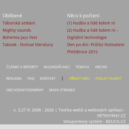
Oblíbené
Něco k počtení
Táborská setkání
(1) Hudba a lidé kolem ní
Mighty sounds
(2) Hudba a lidé kolem ní –
Bohemia Jazz Fest
Digitální technologie
Tabook - festival literatury
Den po dni: Průřez festivalem
Přeštěnice 2015
ČLÁNKY A REPORTY
KALENDÁŘ AKCÍ
TÉMATA
ARCHIV
|
REKLAMA
FAQ
KONTAKT
PŘIDAT AKCI
POSLAT PLAKÁT
OBCHODNÍ PODMÍNKY
MAPA STRÁNEK
v. 3.27 © 2008 - 2026
|
Tvorba webů a webových aplikací -
PETRSYRNY.CZ
Vstupenkový systém - BZUCO.CZ