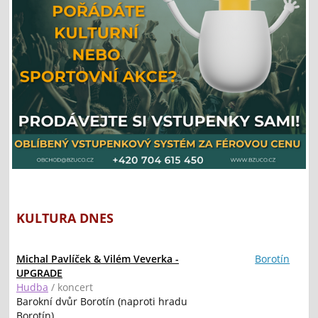
KULTURA DNES
Michal Pavlíček & Vilém Veverka -
Borotín
UPGRADE
Hudba
/ koncert
Barokní dvůr Borotín (naproti hradu
Borotín)