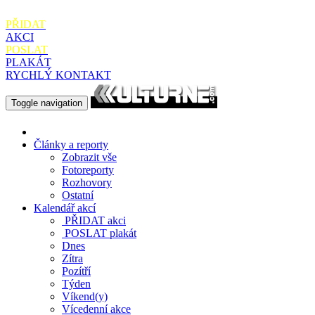
PŘIDAT
AKCI
POSLAT
PLAKÁT
RYCHLÝ KONTAKT
Toggle navigation
Články a reporty
Zobrazit vše
Fotoreporty
Rozhovory
Ostatní
Kalendář akcí
PŘIDAT
akci
POSLAT
plakát
Dnes
Zítra
Pozítří
Týden
Víkend(y)
Vícedenní akce