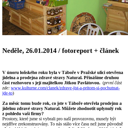
Neděle, 26.01.2014
/
fotoreport + článek
V únoru loňského roku byla v Táboře v Pražské ulici otevřena
jídelna a prodejna zdravé stravy Natural. Přinášíme druhou
část rozhovoru s její majitelkou Jitkou Pavlátovou.
(
první část
zde:
www.kulturne.com/clanek/zdrave-jist-a-pritom-si-pochutnat-
jde-to
)
Za měsíc tomu bude rok, co jste v Táboře otevřela prodejnu a
jídelnu zdravé stravy Natural. Můžete zhodnotit uplynulý rok
z pohledu vaší firmy?
Prostory, které jsme si vybrali pro naší provozovnu, musely být
nejdříve zrekonstruovány. To nás stálo více času než jsme původně