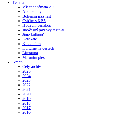
Témata
Všechna témata ZDE...
Audioknihy
Bohemia jazz fest
Cvičím s KB5
Hudební periskop
Jihočeský jazzový festival
Jíme kulturně
Kerekate
Kino a film
Kulturně na cestách
Literatura
Maturitní ples
Archiv
Celý archiv
2025
2024
2023
2022
2021
2020
2019
2018
2017
2016