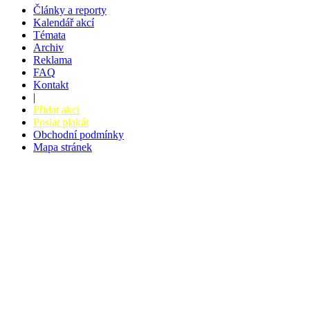
Články a reporty
Kalendář akcí
Témata
Archiv
Reklama
FAQ
Kontakt
|
Přidat akci
Poslat plakát
Obchodní podmínky
Mapa stránek
v. 3.27 © 2008 - 2026
|
Tvorba webů a webových aplikací -
PETRSYRNY.CZ
Vstupenkový systém - BZUCO.CZ