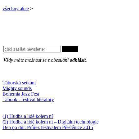
všechny akce
>
Vždy máte možnost se z obesíláni
odhlásit.
Oblíbené
Táborská setkání
Mighty sounds
Bohemia Jazz Fest
Tabook - festival literatury
Něco k počtení
(1) Hudba a lidé kolem ní
(2) Hudba a lidé kolem ní – Digitální technologie
Den po dni: Průřez festivalem Přeštěnice 2015