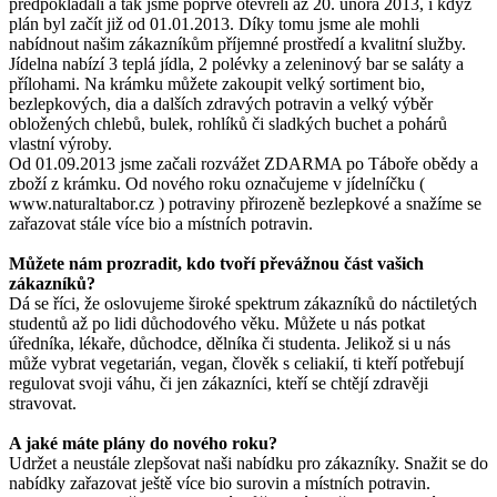
předpokládali a tak jsme poprvé otevřeli až 20. února 2013, i když
plán byl začít již od 01.01.2013. Díky tomu jsme ale mohli
nabídnout našim zákazníkům příjemné prostředí a kvalitní služby.
Jídelna nabízí 3 teplá jídla, 2 polévky a zeleninový bar se saláty a
přílohami. Na krámku můžete zakoupit velký sortiment bio,
bezlepkových, dia a dalších zdravých potravin a velký výběr
obložených chlebů, bulek, rohlíků či sladkých buchet a pohárů
vlastní výroby.
Od 01.09.2013 jsme začali rozvážet ZDARMA po Táboře obědy a
zboží z krámku. Od nového roku označujeme v jídelníčku (
www.naturaltabor.cz ) potraviny přirozeně bezlepkové a snažíme se
zařazovat stále více bio a místních potravin.
Můžete nám prozradit, kdo tvoří převážnou část vašich
zákazníků?
Dá se říci, že oslovujeme široké spektrum zákazníků do náctiletých
studentů až po lidi důchodového věku. Můžete u nás potkat
úředníka, lékaře, důchodce, dělníka či studenta. Jelikož si u nás
může vybrat vegetarián, vegan, člověk s celiakií, ti kteří potřebují
regulovat svoji váhu, či jen zákazníci, kteří se chtějí zdravěji
stravovat.
A jaké máte plány do nového roku?
Udržet a neustále zlepšovat naši nabídku pro zákazníky. Snažit se do
nabídky zařazovat ještě více bio surovin a místních potravin.