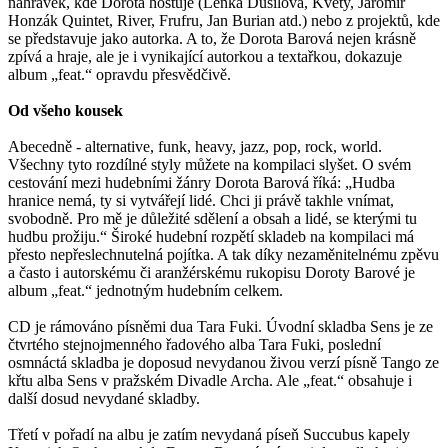
nahrávek, kde Dorota hostuje (Lenka Dusilová, Květy, Jaromír
Honzák Quintet, River, Frufru, Jan Burian atd.) nebo z projektů, kde
se představuje jako autorka. A to, že Dorota Barová nejen krásně
zpívá a hraje, ale je i vynikající autorkou a textařkou, dokazuje
album „feat.“ opravdu přesvědčivě.
Od všeho kousek
Abecedně - alternative, funk, heavy, jazz, pop, rock, world.
Všechny tyto rozdílné styly můžete na kompilaci slyšet. O svém
cestování mezi hudebními žánry Dorota Barová říká: „Hudba
hranice nemá, ty si vytvářejí lidé. Chci ji právě takhle vnímat,
svobodně. Pro mě je důležité sdělení a obsah a lidé, se kterými tu
hudbu prožiju.“ Široké hudební rozpětí skladeb na kompilaci má
přesto nepřeslechnutelná pojítka. A tak díky nezaměnitelnému zpěvu
a často i autorskému či aranžérskému rukopisu Doroty Barové je
album „feat.“ jednotným hudebním celkem.
CD je rámováno písněmi dua Tara Fuki. Úvodní skladba Sens je ze
čtvrtého stejnojmenného řadového alba Tara Fuki, poslední
osmnáctá skladba je doposud nevydanou živou verzí písně Tango ze
křtu alba Sens v pražském Divadle Archa. Ale „feat.“ obsahuje i
další dosud nevydané skladby.
Třetí v pořadí na albu je zatím nevydaná píseň Succubus kapely