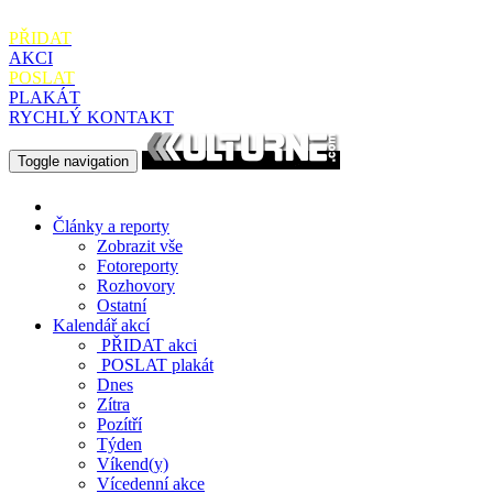
PŘIDAT
AKCI
POSLAT
PLAKÁT
RYCHLÝ KONTAKT
Toggle navigation
Články a reporty
Zobrazit vše
Fotoreporty
Rozhovory
Ostatní
Kalendář akcí
PŘIDAT
akci
POSLAT
plakát
Dnes
Zítra
Pozítří
Týden
Víkend(y)
Vícedenní akce