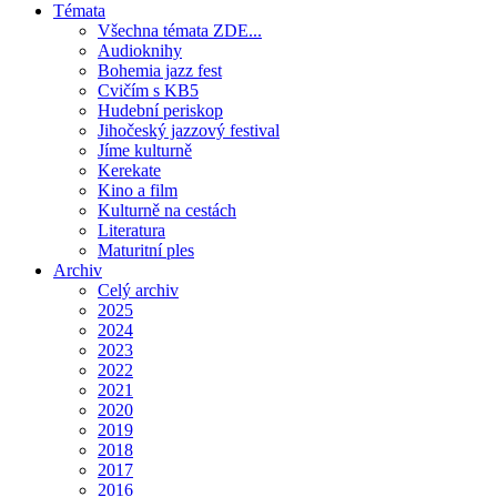
Témata
Všechna témata ZDE...
Audioknihy
Bohemia jazz fest
Cvičím s KB5
Hudební periskop
Jihočeský jazzový festival
Jíme kulturně
Kerekate
Kino a film
Kulturně na cestách
Literatura
Maturitní ples
Archiv
Celý archiv
2025
2024
2023
2022
2021
2020
2019
2018
2017
2016