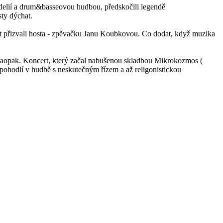
adelií a drum&basseovou hudbou, předskočili legendě
ty dýchat.
cert přizvali hosta - zpěvačku Janu Koubkovou. Co dodat, když muzika
 Naopak. Koncert, který začal nabušenou skladbou Mikrokozmos (
pohodlí v hudbě s neskutečným řízem a až religonistickou