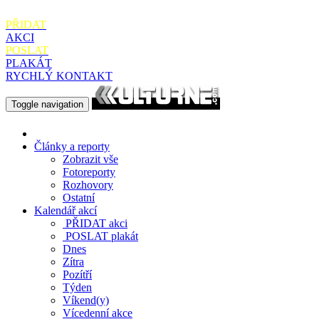
PŘIDAT
AKCI
POSLAT
PLAKÁT
RYCHLÝ KONTAKT
Toggle navigation
Články a reporty
Zobrazit vše
Fotoreporty
Rozhovory
Ostatní
Kalendář akcí
PŘIDAT
akci
POSLAT
plakát
Dnes
Zítra
Pozítří
Týden
Víkend(y)
Vícedenní akce