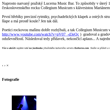
Naprosto narvaný pražský Lucerna Music Bar. To způsobily v úterý 1
československého rocku Collegium Musicum s klávesistou Mariánem Va
První hřebíky precizní rytmiky, psychadelických klapek a ostrých stru
šlape a má prostě koule? Jen tak dál.
Poetici rockovou mašinu dobře rozhýbali, a tak Collegium Musicum v
http://www.youtube.com/watch?v=pV07_-d3eQc
) gradoval a gradov
oduševnělostí. Následoval tedy přídavek, nekončící aplaus... A najed
Více o akcích
najdete také
na
f
acebooku
jihočeského kulturního serveru
Kulturne.com
. Staňte se přáteli a
‹
›
×
Fotografie