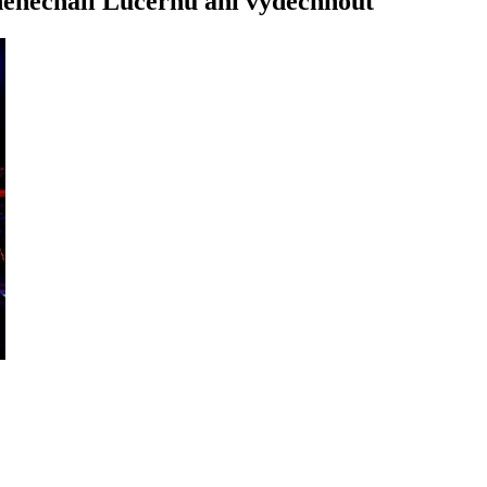
enechali Lucernu ani vydechnout