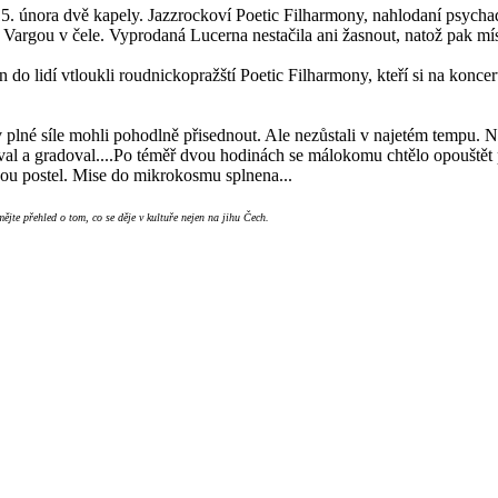
5. února dvě kapely. Jazzrockoví Poetic Filharmony, nahlodaní psych
rgou v čele. Vyprodaná Lucerna nestačila ani žasnout, natož pak mís
n do lidí vtloukli roudnickopražští Poetic Filharmony, kteří si na kon
 plné síle mohli pohodlně přisednout. Ale nezůstali v najetém tempu.
al a gradoval....Po téměř dvou hodinách se málokomu chtělo opouštět 
nou postel. Mise do mikrokosmu splnena...
 mějte přehled o tom, co se děje v kultuře nejen na jihu Čech.