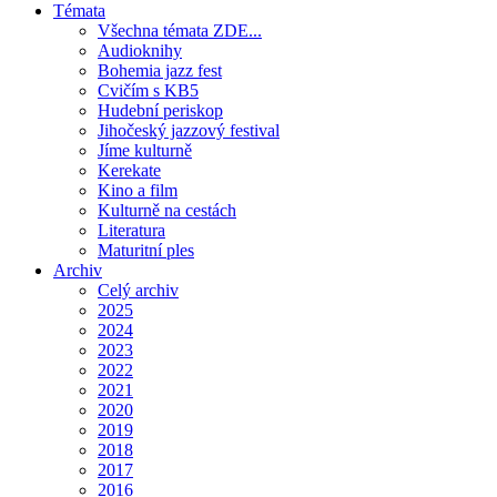
Témata
Všechna témata ZDE...
Audioknihy
Bohemia jazz fest
Cvičím s KB5
Hudební periskop
Jihočeský jazzový festival
Jíme kulturně
Kerekate
Kino a film
Kulturně na cestách
Literatura
Maturitní ples
Archiv
Celý archiv
2025
2024
2023
2022
2021
2020
2019
2018
2017
2016