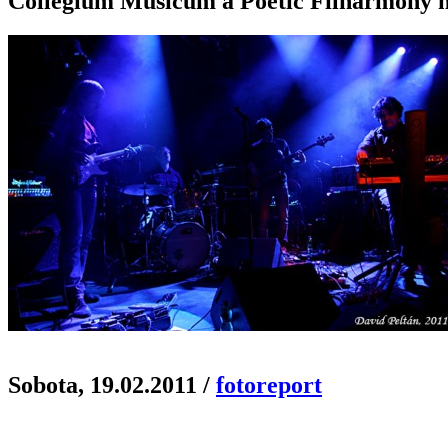
Collegium Musicum a Poetic Filharmony n
Sobota, 19.02.2011
/
fotoreport