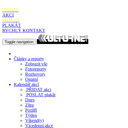
PŘIDAT
AKCI
POSLAT
PLAKÁT
RYCHLÝ KONTAKT
Toggle navigation
Články a reporty
Zobrazit vše
Fotoreporty
Rozhovory
Ostatní
Kalendář akcí
PŘIDAT
akci
POSLAT
plakát
Dnes
Zítra
Pozítří
Týden
Víkend(y)
Vícedenní akce