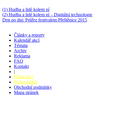
Něco k počtení
(1) Hudba a lidé kolem ní
(2) Hudba a lidé kolem ní – Digitální technologie
Den po dni: Průřez festivalem Přeštěnice 2015
Články a reporty
Kalendář akcí
Témata
Archiv
Reklama
FAQ
Kontakt
|
Přidat akci
Poslat plakát
Obchodní podmínky
Mapa stránek
v. 3.27 © 2008 - 2026
|
Tvorba webů a webových aplikací -
PETRSYRNY.CZ
Vstupenkový systém - BZUCO.CZ