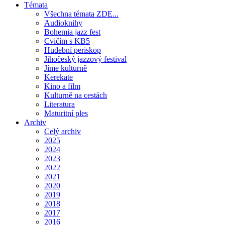
Témata
Všechna témata ZDE...
Audioknihy
Bohemia jazz fest
Cvičím s KB5
Hudební periskop
Jihočeský jazzový festival
Jíme kulturně
Kerekate
Kino a film
Kulturně na cestách
Literatura
Maturitní ples
Archiv
Celý archiv
2025
2024
2023
2022
2021
2020
2019
2018
2017
2016