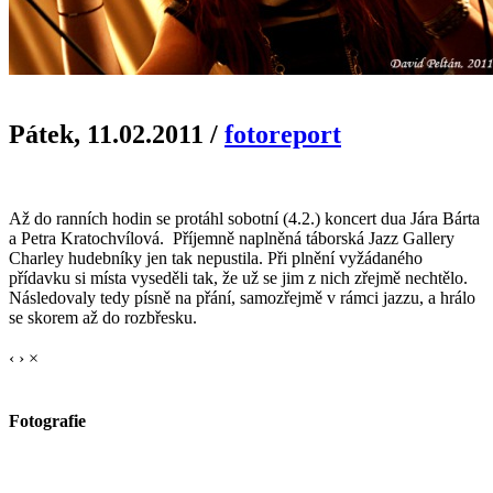
Pátek, 11.02.2011
/
fotoreport
Až do ranních hodin se protáhl sobotní (4.2.) koncert dua Jára Bárta
a Petra Kratochvílová. Příjemně naplněná táborská Jazz Gallery
Charley hudebníky jen tak nepustila. Při plnění vyžádaného
přídavku si místa vyseděli tak, že už se jim z nich zřejmě nechtělo.
Následovaly tedy písně na přání, samozřejmě v rámci jazzu, a hrálo
se skorem až do rozbřesku.
‹
›
×
Fotografie