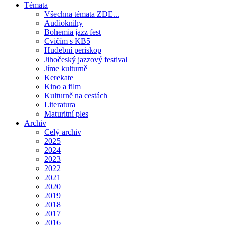
Témata
Všechna témata ZDE...
Audioknihy
Bohemia jazz fest
Cvičím s KB5
Hudební periskop
Jihočeský jazzový festival
Jíme kulturně
Kerekate
Kino a film
Kulturně na cestách
Literatura
Maturitní ples
Archiv
Celý archiv
2025
2024
2023
2022
2021
2020
2019
2018
2017
2016