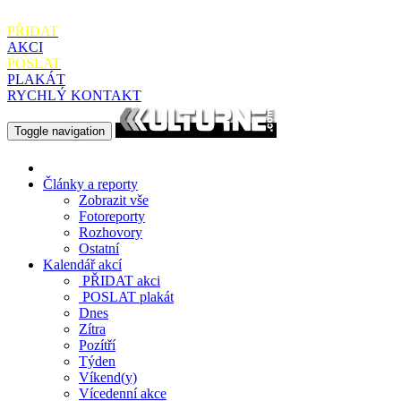
PŘIDAT
AKCI
POSLAT
PLAKÁT
RYCHLÝ KONTAKT
Toggle navigation
Články a reporty
Zobrazit vše
Fotoreporty
Rozhovory
Ostatní
Kalendář akcí
PŘIDAT
akci
POSLAT
plakát
Dnes
Zítra
Pozítří
Týden
Víkend(y)
Vícedenní akce