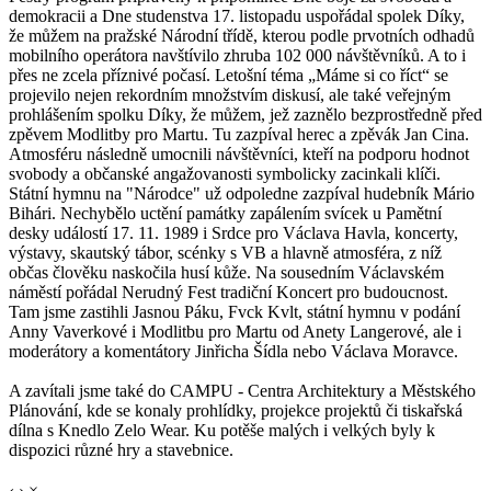
demokracii a Dne studenstva 17. listopadu uspořádal spolek Díky,
že můžem na pražské Národní třídě, kterou podle prvotních odhadů
mobilního operátora navštívilo zhruba 102 000 návštěvníků. A to i
přes ne zcela příznivé počasí. Letošní téma „Máme si co říct“ se
projevilo nejen rekordním množstvím diskusí, ale také veřejným
prohlášením spolku Díky, že můžem, jež zaznělo bezprostředně před
zpěvem Modlitby pro Martu. Tu zazpíval herec a zpěvák Jan Cina.
Atmosféru následně umocnili návštěvníci, kteří na podporu hodnot
svobody a občanské angažovanosti symbolicky zacinkali klíči.
Státní hymnu na "Národce" už odpoledne zazpíval hudebník Mário
Bihári. Nechybělo uctění památky zapálením svícek u Pamětní
desky událostí 17. 11. 1989 i Srdce pro Václava Havla, koncerty,
výstavy, skautský tábor, scénky s VB a hlavně atmosféra, z níž
občas člověku naskočila husí kůže. Na sousedním Václavském
náměstí pořádal Nerudný Fest tradiční Koncert pro budoucnost.
Tam jsme zastihli Jasnou Páku, Fvck Kvlt, státní hymnu v podání
Anny Vaverkové i Modlitbu pro Martu od Anety Langerové, ale i
moderátory a komentátory Jinřicha Šídla nebo Václava Moravce.
A zavítali jsme také do CAMPU - Centra Architektury a Městského
Plánování, kde se konaly prohlídky, projekce projektů či tiskařská
dílna s Knedlo Zelo Wear. Ku potěše malých i velkých byly k
dispozici různé hry a stavebnice.
‹
›
×