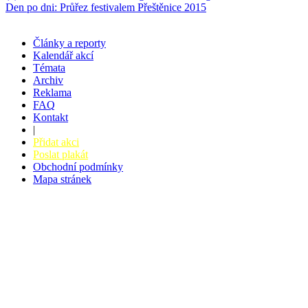
Den po dni: Průřez festivalem Přeštěnice 2015
Články a reporty
Kalendář akcí
Témata
Archiv
Reklama
FAQ
Kontakt
|
Přidat akci
Poslat plakát
Obchodní podmínky
Mapa stránek
v. 3.27 © 2008 - 2026
|
Tvorba webů a webových aplikací -
PETRSYRNY.CZ
Vstupenkový systém - BZUCO.CZ