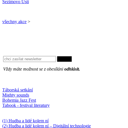
Sezimovo Ústí
všechny akce
>
Vždy máte možnost se z obesíláni
odhlásit.
Oblíbené
Táborská setkání
Mighty sounds
Bohemia Jazz Fest
Tabook - festival literatury
Něco k počtení
(1) Hudba a lidé kolem ní
(2) Hudba a lidé kolem ní – Digitální technologie