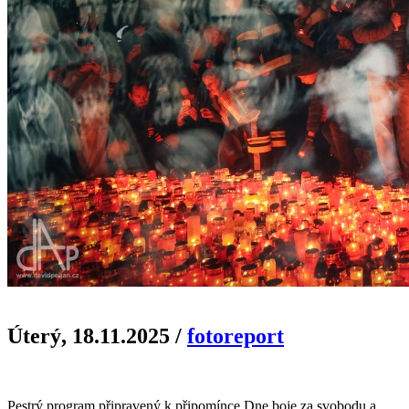
Úterý, 18.11.2025
/
fotoreport
Pestrý program připravený k připomínce Dne boje za svobodu a