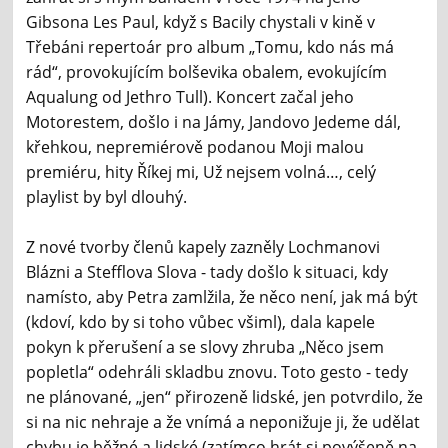
Gibsona Les Paul, když s Bacily chystali v kině v
Třebáni repertoár pro album „Tomu, kdo nás má
rád“, provokujícím bolševika obalem, evokujícím
Aqualung od Jethro Tull). Koncert začal jeho
Motorestem, došlo i na Jámy, Jandovo Jedeme dál,
křehkou, nepremiérově podanou Moji malou
premiéru, hity Říkej mi, Už nejsem volná…, celý
playlist by byl dlouhý.
Z nové tvorby členů kapely zazněly Lochmanovi
Blázni a Stefflova Slova - tady došlo k situaci, kdy
namísto, aby Petra zamlžila, že něco není, jak má být
(kdoví, kdo by si toho vůbec všiml), dala kapele
pokyn k přerušení a se slovy zhruba „Něco jsem
popletla“ odehráli skladbu znovu. Toto gesto - tedy
ne plánované, „jen“ přirozeně lidské, jen potvrdilo, že
si na nic nehraje a že vnímá a neponižuje ji, že udělat
chybu je běžné a lidské (zatímco hrát si povýšeně na