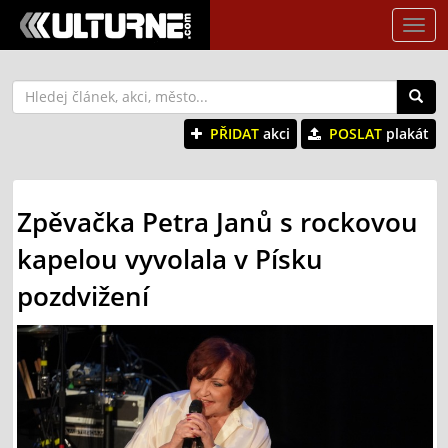
Tog
nav
PŘIDAT
akci
POSLAT
plakát
Zpěvačka Petra Janů s rockovou
kapelou vyvolala v Písku
pozdvižení