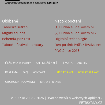
Vždy máte možnost se z obesíláni
odhlásit.
Oblíbené
Něco k počtení
Táborská setkání
(1) Hudba a lidé kolem ní
Mighty sounds
(2) Hudba a lidé kolem ní –
Bohemia Jazz Fest
Digitální technologie
Tabook - festival literatury
Den po dni: Průřez festivalem
Přeštěnice 2015
ČLÁNKY A REPORTY
KALENDÁŘ AKCÍ
TÉMATA
ARCHIV
|
REKLAMA
FAQ
KONTAKT
PŘIDAT AKCI
POSLAT PLAKÁT
OBCHODNÍ PODMÍNKY
MAPA STRÁNEK
v. 3.27 © 2008 - 2026
|
Tvorba webů a webových aplikací -
PETRSYRNY.CZ