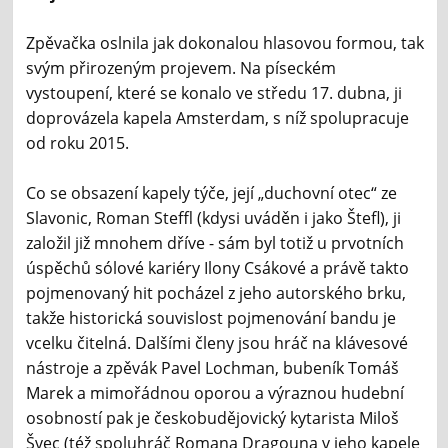
Zpěvačka oslnila jak dokonalou hlasovou formou, tak
svým přirozeným projevem. Na píseckém
vystoupení, které se konalo ve středu 17. dubna, ji
doprovázela kapela Amsterdam, s níž spolupracuje
od roku 2015.
Co se obsazení kapely týče, její „duchovní otec“ ze
Slavonic, Roman Steffl (kdysi uváděn i jako Štefl), ji
založil již mnohem dříve - sám byl totiž u prvotních
úspěchů sólové kariéry Ilony Csákové a právě takto
pojmenovaný hit pocházel z jeho autorského brku,
takže historická souvislost pojmenování bandu je
vcelku čitelná. Dalšími členy jsou hráč na klávesové
nástroje a zpěvák Pavel Lochman, bubeník Tomáš
Marek a mimořádnou oporou a výraznou hudební
osobností pak je českobudějovický kytarista Miloš
Švec (též spoluhráč Romana Dragouna v jeho kapele