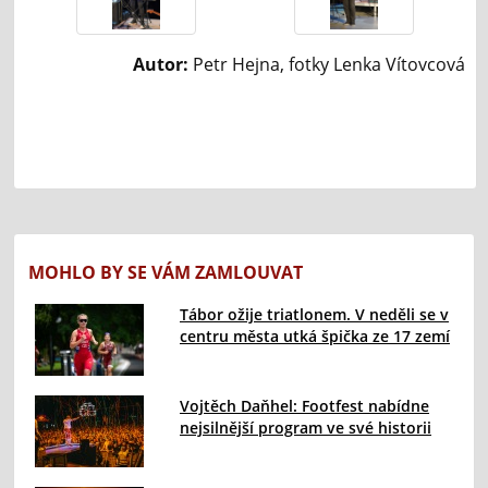
Autor:
Petr Hejna, fotky Lenka Vítovcová
MOHLO BY SE VÁM ZAMLOUVAT
Tábor ožije triatlonem. V neděli se v
centru města utká špička ze 17 zemí
Vojtěch Daňhel: Footfest nabídne
nejsilnější program ve své historii