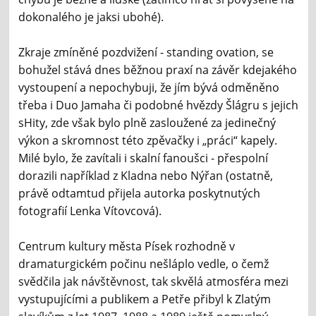
dokonalého je jaksi ubohé).
Zkraje zmíněné pozdvižení - standing ovation, se
bohužel stává dnes běžnou praxí na závěr kdejakého
vystoupení a nepochybuji, že jím bývá odměněno
třeba i Duo Jamaha či podobné hvězdy Šlágru s jejich
sHity, zde však bylo plně zasloužené za jedinečný
výkon a skromnost této zpěvačky i „práci“ kapely.
Milé bylo, že zavítali i skalní fanoušci - přespolní
dorazili například z Kladna nebo Nýřan (ostatně,
právě odtamtud přijela autorka poskytnutých
fotografií Lenka Vítovcová).
Centrum kultury města Písek rozhodně v
dramaturgickém počinu nešláplo vedle, o čemž
svědčila jak návštěvnost, tak skvělá atmosféra mezi
vystupujícími a publikem a Petře přibyl k Zlatým