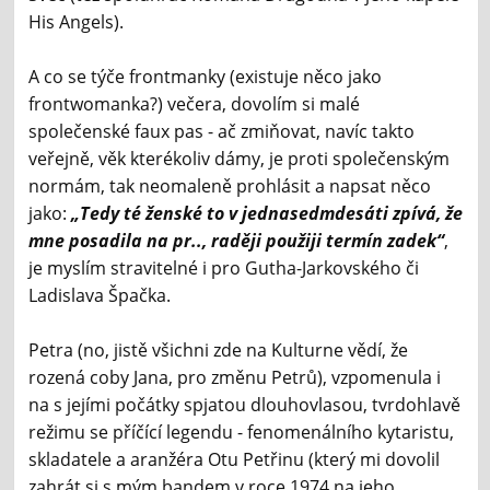
His Angels).
A co se týče frontmanky (existuje něco jako
frontwomanka?) večera, dovolím si malé
společenské faux pas - ač zmiňovat, navíc takto
veřejně, věk kterékoliv dámy, je proti společenským
normám, tak neomaleně prohlásit a napsat něco
jako:
„Tedy té ženské to v jednasedmdesáti zpívá, že
mne posadila na pr.., raději použiji termín zadek“
,
je myslím stravitelné i pro Gutha-Jarkovského či
Ladislava Špačka.
Petra (no, jistě všichni zde na Kulturne vědí, že
rozená coby Jana, pro změnu Petrů), vzpomenula i
na s jejími počátky spjatou dlouhovlasou, tvrdohlavě
režimu se příčící legendu - fenomenálního kytaristu,
skladatele a aranžéra Otu Petřinu (který mi dovolil
zahrát si s mým bandem v roce 1974 na jeho