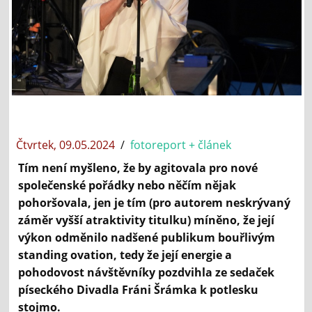
Čtvrtek, 09.05.2024
/
fotoreport + článek
Tím není myšleno, že by agitovala pro nové
společenské pořádky nebo něčím nějak
pohoršovala, jen je tím (pro autorem neskrývaný
záměr vyšší atraktivity titulku) míněno, že její
výkon odměnilo nadšené publikum bouřlivým
standing ovation, tedy že její energie a
pohodovost návštěvníky pozdvihla ze sedaček
píseckého Divadla Fráni Šrámka k potlesku
stojmo.