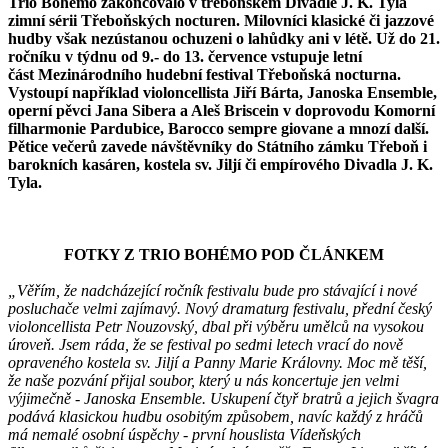
Trio Bohémo zakončovalo v třeboňském Divadle J. K. Tyla
zimní sérii Třeboňských nocturen. Milovníci klasické či jazzové
hudby však nezústanou ochuzeni o lahůdky ani v létě. Už do 21.
ročníku v týdnu od 9.- do 13. července vstupuje letní
část Mezinárodního hudební festival Třeboňská nocturna.
Vystoupí například violoncellista Jiří Bárta, Janoska Ensemble,
operní pěvci Jana Sibera a Aleš Briscein v doprovodu Komorní
filharmonie Pardubice, Barocco sempre giovane a mnozí další.
Pětice večerů zavede návštěvníky do Státního zámku Třeboň i
barokních kasáren, kostela sv. Jiljí či empírového Divadla J. K.
Tyla.
FOTKY Z TRIO BOHÉMO POD ČLÁNKEM
„Věřím, že nadcházející ročník festivalu bude pro stávající i nové
posluchače velmi zajímavý. Nový dramaturg festivalu, přední český
violoncellista Petr Nouzovský, dbal při výběru umělců na vysokou
úroveň. Jsem ráda, že se festival po sedmi letech vrací do nově
opraveného kostela sv. Jiljí a Panny Marie Královny. Moc mě těší,
že naše pozvání přijal soubor, který u nás koncertuje jen velmi
výjimečně - Janoska Ensemble. Uskupení čtyř bratrů a jejich švagra
podává klasickou hudbu osobitým způsobem, navíc každý z hráčů
má nemalé osobní úspěchy - první houslista Vídeňských