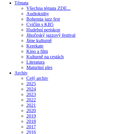
Témata
Všechna témata ZDE...
Audioknihy
Bohemia jazz fest
Cvičím s KB5
Hudební periskop
Jihočeský jazzový festival
Jíme kulturně
Kerekate
Kino a film
Kulturně na cestách
Literatura
Maturitní ples
Archiv
Celý archiv
2025
2024
2023
2022
2021
2020
2019
2018
2017
2016