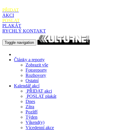
PŘIDAT
AKCI
POSLAT
PLAKÁT
RYCHLÝ KONTAKT
Toggle navigation
Články a reporty
Zobrazit vše
Fotoreporty
Rozhovory
Ostatní
Kalendář akcí
PŘIDAT
akci
POSLAT
plakát
Dnes
Zítra
Pozítří
Týden
Víkend(y)
Vícedenní akce