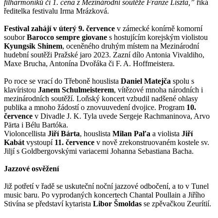
filharmoniků či 1. cena z Mezinárodní soutěže Franze Liszta,”
říká
ředitelka festivalu Irma Mrázková.
Festival zahájí v úterý 9. července
v zámecké konírně komorní
soubor
Barocco sempre giovane
s hostujícím korejským violistou
Kyungsik Shinem
, oceněného druhým místem na Mezinárodní
hudební soutěži Pražské jaro 2023. Zazní dílo Antonia Vivaldiho,
Maxe Brucha, Antonína Dvořáka či F. A. Hoffmeistera.
Po roce se vrací do Třeboně houslista
Daniel Matejča
spolu s
klavíristou
Janem Schulmeisterem
, vítězové mnoha národních i
mezinárodních soutěží. Loňský koncert vzbudil nadšené ohlasy
publika a mnoho žádostí o znovuuvedení dvojice. Program
10.
července
v Divadle J. K. Tyla uvede Sergeje Rachmaninova, Arvo
Pärta i Bélu Bartóka.
Violoncellista
Jiří Bárta
, houslista
Milan Paľa
a violista
Jiří
Kabát
vystoupí
11. července
v nově zrekonstruovaném kostele sv.
Jiljí s Goldbergovskými variacemi Johanna Sebastiana Bacha.
Jazzové osvěžení
Již potřetí v řadě se uskuteční noční jazzové odbočení, a to v Tunel
music baru. Po vyprodaných koncertech Chantal Poullain a Jiřího
Stivína se představí kytarista
Libor Šmoldas
se zpěvačkou Zeurítií.