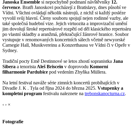
Janoska Ensemble
si nepochybně podmaní návštěvníky
12.
července
. Bratři Janoskovi pocházejí z Bratislavy, dnes působí ve
Vídni. Všichni ovládají několik nástrojů, z nichž si každý posléze
vyvolil svůj hlavní. Členy souboru spojují nejen rodinné vazby, ale
také společná hudební vize. Jejich virtuozita a improvizační umění
jim dovolují široké repertoárové rozpětí od děl klasického repertoáru
po vlastní skladby a aranžmá, překračující žánrové hranice. Soubor
vystupuje v renomovaných koncertních sálech včetně newyorské
Carnegie Hall, Musikvereinu a Konzerthausu ve Vídni či v Opeře v
Sydney.
Tradiční pocty Emě Destinnové se letos zhostí sopranistka
Jana
Sibera
a tenorista
Aleš Briscein
v doprovodu
Komorní
filharmonie Pardubice
pod vedením Zbyňka Müllera.
Na letní festival naváže série zimních koncertů probíhajících v
Divadle J. K . Tyla od října 2024 do března 2025.
Vstupenky a
kompletní program
festivalu naleznete na
trebonskanocturna.cz
.
‹
›
×
Fotografie