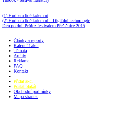
Tabook - festival literatury
Něco k počtení
(1) Hudba a lidé kolem ní
(2) Hudba a lidé kolem ní – Digitální technologie
Den po dni: Průřez festivalem Přeštěnice 2015
Články a reporty
Kalendář akcí
Témata
Archiv
Reklama
FAQ
Kontakt
|
Přidat akci
Poslat plakát
Obchodní podmínky
Mapa stránek
v. 3.27 © 2008 - 2026
|
Tvorba webů a webových aplikací -
PETRSYRNY.CZ
Vstupenkový systém - BZUCO.CZ