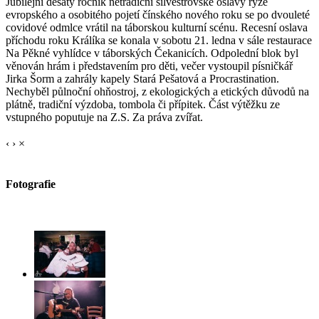
Jubilejní desátý ročník netradiční silvestrovské oslavy ryze
evropského a osobitého pojetí čínského nového roku se po dvouleté
covidové odmlce vrátil na táborskou kulturní scénu. Recesní oslava
příchodu roku Králíka se konala v sobotu 21. ledna v sále restaurace
Na Pěkné vyhlídce v táborských Čekanicích. Odpolední blok byl
věnován hrám i představením pro děti, večer vystoupil písničkář
Jirka Šorm a zahrály kapely Stará Pešatová a Procrastination.
Nechyběl půlnoční ohňostroj, z ekologických a etických důvodů na
plátně, tradiční výzdoba, tombola či přípitek. Část výtěžku ze
vstupného poputuje na Z.S. Za práva zvířat.
‹
›
×
Fotografie