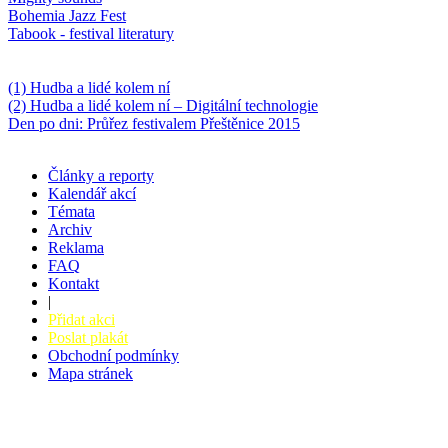
Bohemia Jazz Fest
Tabook - festival literatury
Něco k počtení
(1) Hudba a lidé kolem ní
(2) Hudba a lidé kolem ní – Digitální technologie
Den po dni: Průřez festivalem Přeštěnice 2015
Články a reporty
Kalendář akcí
Témata
Archiv
Reklama
FAQ
Kontakt
|
Přidat akci
Poslat plakát
Obchodní podmínky
Mapa stránek
v. 3.27 © 2008 - 2026
|
Tvorba webů a webových aplikací -