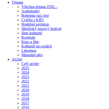
Témata
Všechna témata ZDE...
Audioknihy
Bohemia jazz fest
Cvičím s KB5
Hudební periskop
Jihočeský jazzový festival
Jíme kulturně
Kerekate
Kino a film
Kulturně na cestách
Literatura
Maturitní ples
Archiv
Celý archiv
2025
2024
2023
2022
2021
2020
2019
2018
2017
2016