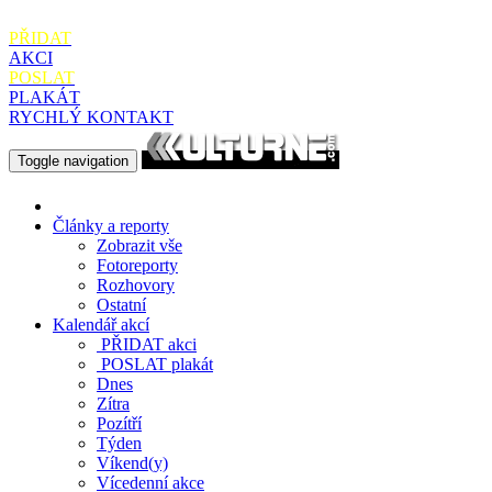
PŘIDAT
AKCI
POSLAT
PLAKÁT
RYCHLÝ KONTAKT
Toggle navigation
Články a reporty
Zobrazit vše
Fotoreporty
Rozhovory
Ostatní
Kalendář akcí
PŘIDAT
akci
POSLAT
plakát
Dnes
Zítra
Pozítří
Týden
Víkend(y)
Vícedenní akce