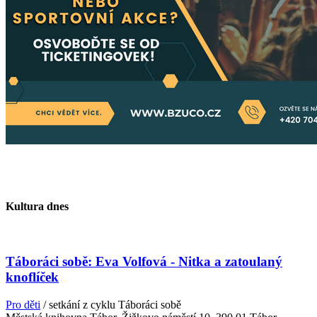
Kultura dnes
Táboráci sobě: Eva Volfová - Nitka a zatoulaný
knoflíček
Pro děti
/ setkání z cyklu Táboráci sobě