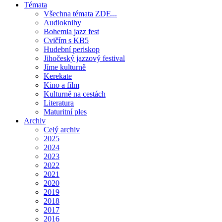
Témata
Všechna témata ZDE...
Audioknihy
Bohemia jazz fest
Cvičím s KB5
Hudební periskop
Jihočeský jazzový festival
Jíme kulturně
Kerekate
Kino a film
Kulturně na cestách
Literatura
Maturitní ples
Archiv
Celý archiv
2025
2024
2023
2022
2021
2020
2019
2018
2017
2016