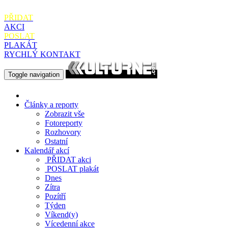
PŘIDAT
AKCI
POSLAT
PLAKÁT
RYCHLÝ KONTAKT
Toggle navigation
Články a reporty
Zobrazit vše
Fotoreporty
Rozhovory
Ostatní
Kalendář akcí
PŘIDAT
akci
POSLAT
plakát
Dnes
Zítra
Pozítří
Týden
Víkend(y)
Vícedenní akce