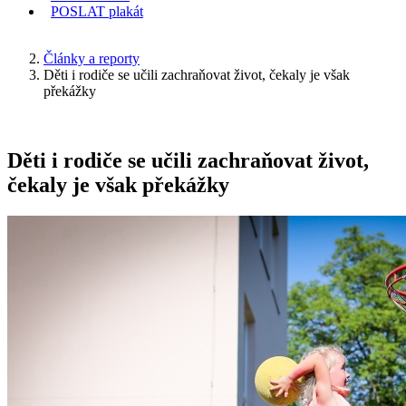
POSLAT
plakát
KDE JSEM
Články a reporty
Děti i rodiče se učili zachraňovat život, čekaly je však
překážky
Děti i rodiče se učili zachraňovat život,
čekaly je však překážky