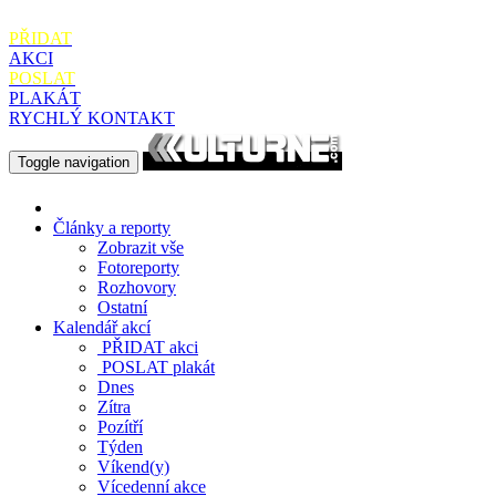
PŘIDAT
AKCI
POSLAT
PLAKÁT
RYCHLÝ KONTAKT
Toggle navigation
Články a reporty
Zobrazit vše
Fotoreporty
Rozhovory
Ostatní
Kalendář akcí
PŘIDAT
akci
POSLAT
plakát
Dnes
Zítra
Pozítří
Týden
Víkend(y)
Vícedenní akce