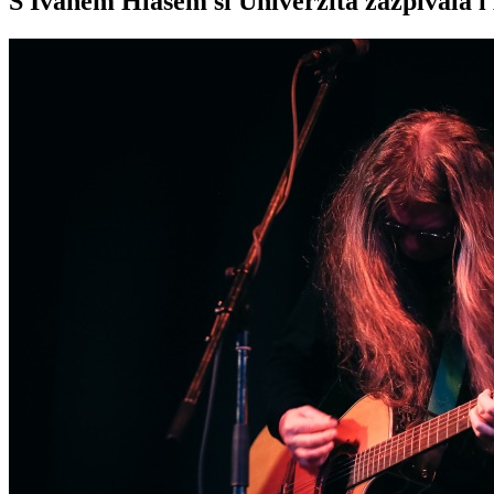
S Ivanem Hlasem si Univerzita zazpívala i