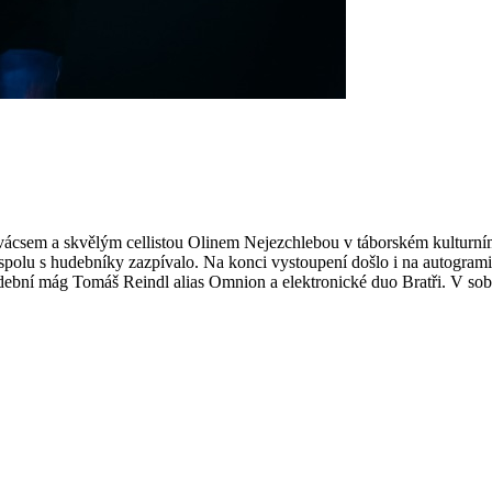
vácsem a skvělým cellistou Olinem Nejezchlebou v táborském kulturní
spolu s hudebníky zazpívalo. Na konci vystoupení došlo i na autogram
a hudební mág Tomáš Reindl alias Omnion a elektronické duo Bratři. V 