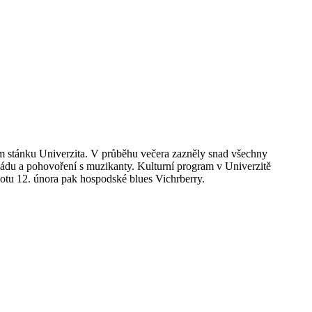
m stánku Univerzita. V průběhu večera zazněly snad všechny
iádu a pohovoření s muzikanty. Kulturní program v Univerzitě
sobotu 12. února pak hospodské blues Vichrberry.