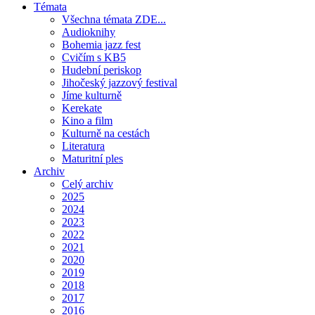
Témata
Všechna témata ZDE...
Audioknihy
Bohemia jazz fest
Cvičím s KB5
Hudební periskop
Jihočeský jazzový festival
Jíme kulturně
Kerekate
Kino a film
Kulturně na cestách
Literatura
Maturitní ples
Archiv
Celý archiv
2025
2024
2023
2022
2021
2020
2019
2018
2017
2016