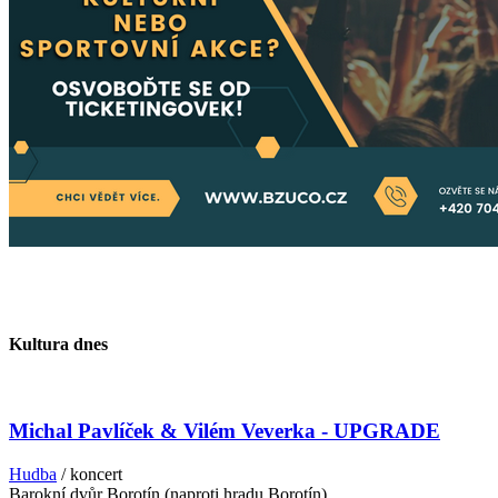
Kultura dnes
Michal Pavlíček & Vilém Veverka - UPGRADE
Hudba
/ koncert
Barokní dvůr Borotín (naproti hradu Borotín)