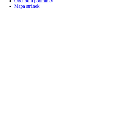
Obchodní podmínky
Mapa stránek
v. 3.27 © 2008 - 2026
|
Tvorba webů a webových aplikací -
PETRSYRNY.CZ
Vstupenkový systém - BZUCO.CZ