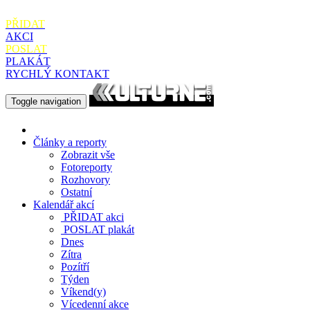
PŘIDAT
AKCI
POSLAT
PLAKÁT
RYCHLÝ KONTAKT
Toggle navigation
Články a reporty
Zobrazit vše
Fotoreporty
Rozhovory
Ostatní
Kalendář akcí
PŘIDAT
akci
POSLAT
plakát
Dnes
Zítra
Pozítří
Týden
Víkend(y)
Vícedenní akce