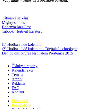
Vždy máte možnost se z obesíláni
odhlásit.
Oblíbené
Táborská setkání
Mighty sounds
Bohemia Jazz Fest
Tabook - festival literatury
Něco k počtení
(1) Hudba a lidé kolem ní
(2) Hudba a lidé kolem ní – Digitální technologie
Den po dni: Průřez festivalem Přeštěnice 2015
Články a reporty
Kalendář akcí
Témata
Archiv
Reklama
FAQ
Kontakt
|
Přidat akci
Poslat plakát