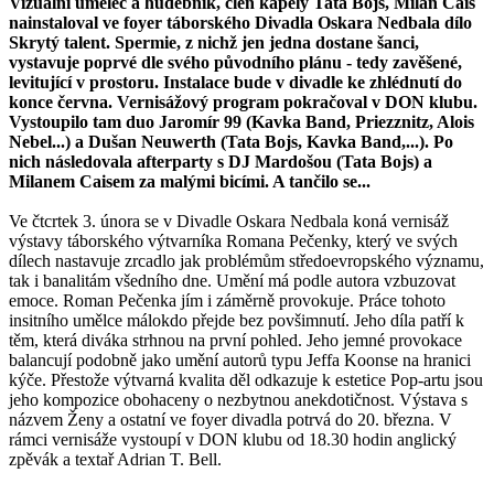
Vizuální umělec a hudebník, člen kapely Tata Bojs, Milan Cais
nainstaloval ve foyer táborského Divadla Oskara Nedbala dílo
Skrytý talent. Spermie, z nichž jen jedna dostane šanci,
vystavuje poprvé dle svého původního plánu - tedy zavěšené,
levitující v prostoru. Instalace bude v divadle ke zhlédnutí do
konce června. Vernisážový program pokračoval v DON klubu.
Vystoupilo tam duo Jaromír 99 (Kavka Band, Priezznitz, Alois
Nebel...) a Dušan Neuwerth (Tata Bojs, Kavka Band,...). Po
nich následovala afterparty s DJ Mardošou (Tata Bojs) a
Milanem Caisem za malými bicími. A tančilo se...
Ve čtcrtek 3. února se v Divadle Oskara Nedbala koná vernisáž
výstavy táborského výtvarníka Romana Pečenky, který ve svých
dílech nastavuje zrcadlo jak problémům středoevropského významu,
tak i banalitám všedního dne. Umění má podle autora vzbuzovat
emoce. Roman Pečenka jím i záměrně provokuje. Práce tohoto
insitního umělce málokdo přejde bez povšimnutí. Jeho díla patří k
těm, která diváka strhnou na první pohled. Jeho jemné provokace
balancují podobně jako umění autorů typu Jeffa Koonse na hranici
kýče. Přestože výtvarná kvalita děl odkazuje k estetice Pop-artu jsou
jeho kompozice obohaceny o nezbytnou anekdotičnost. Výstava s
názvem Ženy a ostatní ve foyer divadla potrvá do 20. března. V
rámci vernisáže vystoupí v DON klubu od 18.30 hodin anglický
zpěvák a textař Adrian T. Bell.