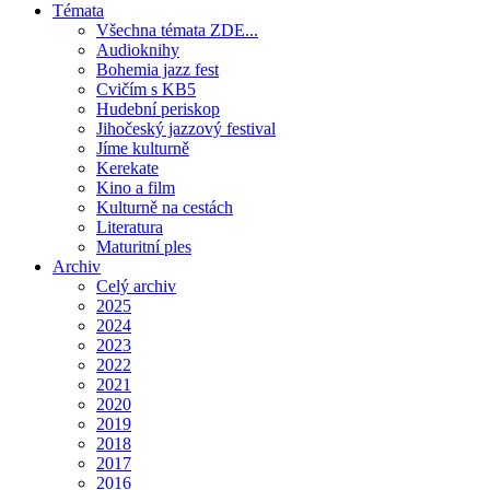
Témata
Všechna témata ZDE...
Audioknihy
Bohemia jazz fest
Cvičím s KB5
Hudební periskop
Jihočeský jazzový festival
Jíme kulturně
Kerekate
Kino a film
Kulturně na cestách
Literatura
Maturitní ples
Archiv
Celý archiv
2025
2024
2023
2022
2021
2020
2019
2018
2017
2016