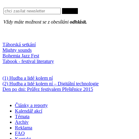
Vždy máte možnost se z obesíláni
odhlásit.
Oblíbené
Táborská setkání
Mighty sounds
Bohemia Jazz Fest
Tabook - festival literatury
Něco k počtení
(1) Hudba a lidé kolem ní
(2) Hudba a lidé kolem ní – Digitální technologie
Den po dni: Průřez festivalem Přeštěnice 2015
Články a reporty
Kalendář akcí
Témata
Archiv
Reklama
FAQ
Kontakt