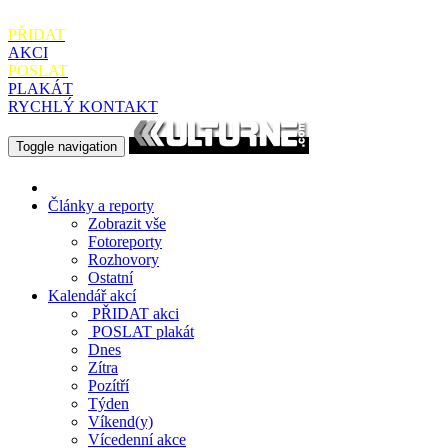
PŘIDAT
AKCI
POSLAT
PLAKÁT
RYCHLÝ KONTAKT
Toggle navigation
Články a reporty
Zobrazit vše
Fotoreporty
Rozhovory
Ostatní
Kalendář akcí
PŘIDAT
akci
POSLAT
plakát
Dnes
Zítra
Pozítří
Týden
Víkend(y)
Vícedenní akce