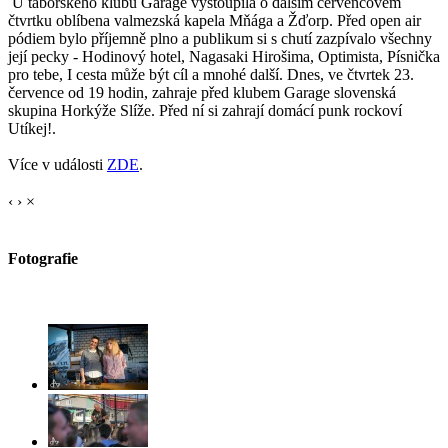
U táborského klubu Garage vystoupila o dalším červencovém
čtvrtku oblíbena valmezská kapela Mňága a Žďorp. Před open air
pódiem bylo příjemně plno a publikum si s chutí zazpívalo všechny
její pecky - Hodinový hotel, Nagasaki Hirošima, Optimista, Písnička
pro tebe, I cesta může být cíl a mnohé další. Dnes, ve čtvrtek 23.
července od 19 hodin, zahraje před klubem Garage slovenská
skupina Horkýže Slíže. Před ní si zahrají domácí punk rockoví
Utíkej!.
Více v události
ZDE
.
‹
›
×
Fotografie