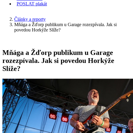
POSLAT
plakát
KDE JSEM
Články a reporty
Mňága a Žďorp publikum u Garage rozezpívala. Jak si
povedou Horkýže Slíže?
Mňága a Žďorp publikum u Garage
rozezpívala. Jak si povedou Horkýže
Slíže?