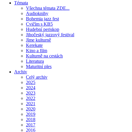
Témata
Všechna témata ZDE...
Audioknihy
Bohemia jazz fest
Cvičím s KB5
Hudební periskop
Jihočeský jazzový festival
Jíme kulturně
Kerekate
Kino a film
Kulturně na cestách
Literatura
Maturitní ples
Archiv
Celý archiv
2025
2024
2023
2022
2021
2020
2019
2018
2017
2016