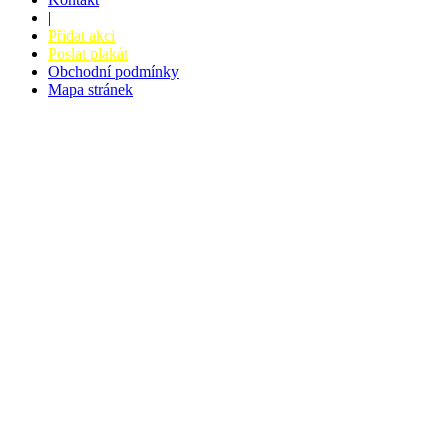
|
Přidat akci
Poslat plakát
Obchodní podmínky
Mapa stránek
v. 3.27 © 2008 - 2026
|
Tvorba webů a webových aplikací -
PETRSYRNY.CZ
Vstupenkový systém - BZUCO.CZ