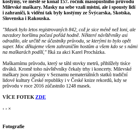
kostýmy, ve městě se konal 157. ročník masopustního průvodu
Milevské maškary. Masky na sebe vzali místní, ale i spousty lidí
i zahraničí, k vidění tak byly kostýmy ze Švýcarska, Skotska,
Slovenska i Rakouska.
"Masek bylo letos registrovaných 842, což je sice méně než loni, ale
navzdory horšímu počasí pořád hodně. Některé návštěvníky asi
odradilo, ale určitě ne účastníky průvodu, se kterými to bylo opět
super. Moc děkujeme všem zahraničím hostům a všem kdo se s námi
na maškarách podílí,"
říká za akci Karel Procházka.
Maškarnímu průvodu, který se táhl stovky metrů, přihlížely tisíce
diváků. Kromě toho návštěvníky čekaly trhy i koncerty. Milevské
maškary jsou zapsány v Seznamu nemateriálních statků tradiční
lidové kultury České republiky i v České knize rekordů, kdy se
průvodu v roce 2016 zúčastnilo 1248 masek.
VÍCE FOTEK
ZDE
‹
›
×
Fotografie