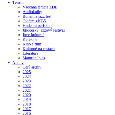
Témata
Všechna témata ZDE...
Audioknihy
Bohemia jazz fest
Cvičím s KB5
Hudební periskop
Jihočeský jazzový festival
Jíme kulturně
Kerekate
Kino a film
Kulturně na cestách
Literatura
Maturitní ples
Archiv
Celý archiv
2025
2024
2023
2022
2021
2020
2019
2018
2017
2016