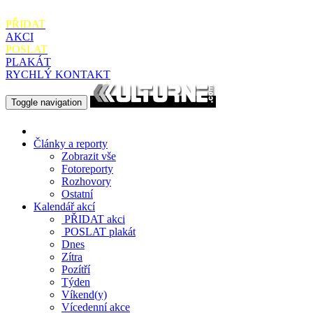
PŘIDAT
AKCI
POSLAT
PLAKÁT
RYCHLÝ KONTAKT
Toggle navigation
Články a reporty
Zobrazit vše
Fotoreporty
Rozhovory
Ostatní
Kalendář akcí
PŘIDAT
akci
POSLAT
plakát
Dnes
Zítra
Pozítří
Týden
Víkend(y)
Vícedenní akce