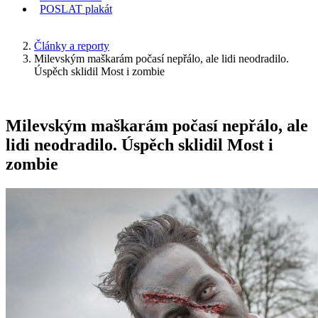
POSLAT
plakát
KDE JSEM
Články a reporty
Milevským maškarám počasí nepřálo, ale lidi neodradilo.
Úspěch sklidil Most i zombie
Milevským maškarám počasí nepřálo, ale
lidi neodradilo. Úspěch sklidil Most i
zombie