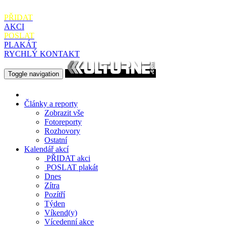
PŘIDAT
AKCI
POSLAT
PLAKÁT
RYCHLÝ KONTAKT
Toggle navigation
Články a reporty
Zobrazit vše
Fotoreporty
Rozhovory
Ostatní
Kalendář akcí
PŘIDAT
akci
POSLAT
plakát
Dnes
Zítra
Pozítří
Týden
Víkend(y)
Vícedenní akce