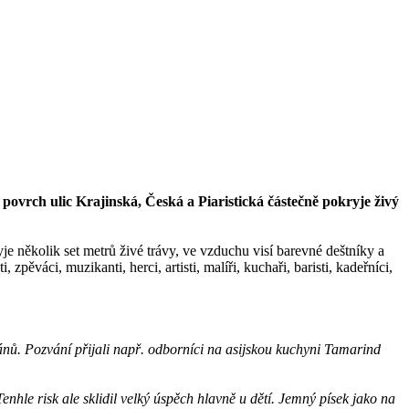
povrch ulic Krajinská, Česká a Piaristická částečně pokryje živý
je několik set metrů živé trávy, ve vzduchu visí barevné deštníky a
ěváci, muzikanti, herci, artisti, malíři, kuchaři, baristi, kadeřníci,
ánů. Pozvání přijali např. odborníci na asijskou kuchyni Tamarind
hle risk ale sklidil velký úspěch hlavně u dětí. Jemný písek jako na