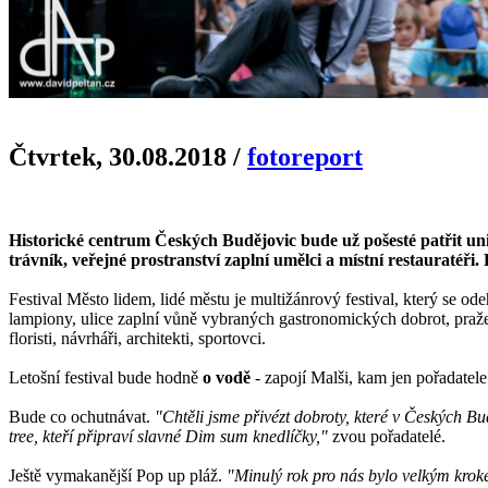
Čtvrtek, 30.08.2018
/
fotoreport
Historické centrum Českých Budějovic bude už pošesté patřit unik
trávník, veřejné prostranství zaplní umělci a místní restauratéři. 
Festival Město lidem, lidé městu je multižánrový festival, který se o
lampiony, ulice zaplní vůně vybraných gastronomických dobrot, pražené 
floristi, návrháři, architekti, sportovci.
Letošní festival bude hodně
o vodě
- zapojí Malši, kam jen pořadatel
Bude co ochutnávat.
"Chtěli jsme přivézt dobroty, které v Českých B
tree, kteří připraví slavné Dim sum knedlíčky,"
zvou pořadatelé.
Ještě vymakanější Pop up pláž.
"Minulý rok pro nás bylo velkým kroke