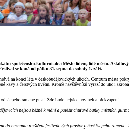
átní společensko-kulturní akci Město lidem, lidé městu. Asfaltový 
Festival se koná od pátku 31. srpna do soboty 1. září.
dehrává na konci léta v českobudějovických ulicích. Centrum města pokry
kávy a čerstvých květin. Kromě návštěvníků vyrazí do ulic i akrobati, zp
e od slepého ramene pustí. Zde bude nejvíce novinek a překvapení.
udějovicích nejsou běžně k mání a potěšit chuťové buňky místních gurm
m do neznáma rozšíření festivalových prostor o část Slepého ramene. Ten