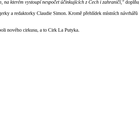
m, na kterém vystoupí nespočet účinkujících z Čech i zahraničí,"
doplňu
erky a redaktorky Claudie Simon. Kromě přehlídek místních návrhářů by
li nového cirkusu, a to Cirk La Putyka.