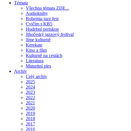
Témata
Všechna témata ZDE...
Audioknihy
Bohemia jazz fest
Cvičím s KB5
Hudební periskop
Jihočeský jazzový festival
Jíme kulturně
Kerekate
Kino a film
Kulturně na cestách
Literatura
Maturitní ples
Archiv
Celý archiv
2025
2024
2023
2022
2021
2020
2019
2018
2017
2016