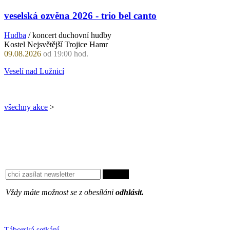
veselská ozvěna 2026 - trio bel canto
Hudba
/ koncert duchovní hudby
Kostel Nejsvětější Trojice Hamr
09.08.2026
od 19:00 hod.
Veselí nad Lužnicí
všechny akce
>
Vždy máte možnost se z obesíláni
odhlásit.
Oblíbené
Táborská setkání