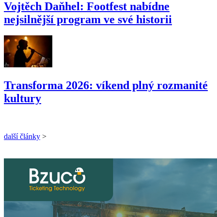
Vojtěch Daňhel: Footfest nabídne
nejsilnější program ve své historii
Transforma 2026: víkend plný rozmanité
kultury
další články
>