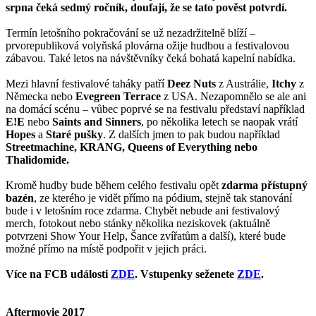
srpna čeká sedmý ročník, doufají, že se tato pověst potvrdí.
Termín letošního pokračování se už nezadržitelně blíží –
prvorepubliková volyňská plovárna ožije hudbou a festivalovou
zábavou. Také letos na návštěvníky čeká bohatá kapelní nabídka.
Mezi hlavní festivalové taháky patří
Deez Nuts
z Austrálie,
Itchy
z
Německa nebo
Evegreen Terrace
z USA. Nezapomnělo se ale ani
na domácí scénu – vůbec poprvé se na festivalu představí například
E!E
nebo
Saints and Sinners
, po několika letech se naopak vrátí
Hopes
a
S
taré pušky
. Z dalších jmen to pak budou například
Streetmachine, KRANG, Queens of Everything nebo
Thalidomide.
Kromě hudby bude během celého festivalu opět
zdarma přístupný
bazén
, ze kterého je vidět přímo na pódium, stejně tak stanování
bude i v letošním roce zdarma. Chybět nebude ani festivalový
merch, fotokout nebo stánky několika neziskovek (aktuálně
potvrzeni Show Your Help, Šance zvířatům a další), které bude
možné přímo na místě podpořit v jejich práci.
Více na FCB události
ZDE
. Vstupenky seženete
ZDE
.
Aftermovie 2017