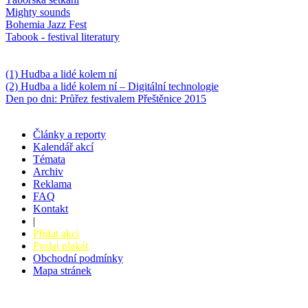
Mighty sounds
Bohemia Jazz Fest
Tabook - festival literatury
Něco k počtení
(1) Hudba a lidé kolem ní
(2) Hudba a lidé kolem ní – Digitální technologie
Den po dni: Průřez festivalem Přeštěnice 2015
Články a reporty
Kalendář akcí
Témata
Archiv
Reklama
FAQ
Kontakt
|
Přidat akci
Poslat plakát
Obchodní podmínky
Mapa stránek