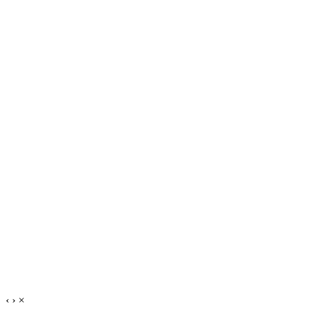
‹
›
×