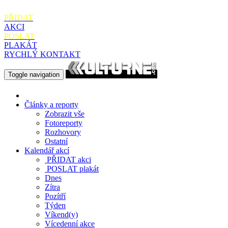
PŘIDAT
AKCI
POSLAT
PLAKÁT
RYCHLÝ KONTAKT
Toggle navigation
Články a reporty
Zobrazit vše
Fotoreporty
Rozhovory
Ostatní
Kalendář akcí
PŘIDAT
akci
POSLAT
plakát
Dnes
Zítra
Pozítří
Týden
Víkend(y)
Vícedenní akce