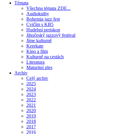
Témata
Všechna témata ZDE...
Audioknihy
Bohemia jazz fest
Cvičím s KB5
Hudební periskop
Jihočeský jazzový festival
Jíme kulturně
Kerekate
Kino a film
Kulturně na cestách
Literatura
Maturitní ples
Archiv
Celý archiv
2025
2024
2023
2022
2021
2020
2019
2018
2017
2016