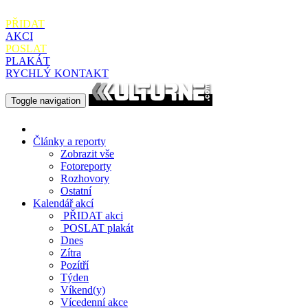
PŘIDAT
AKCI
POSLAT
PLAKÁT
RYCHLÝ KONTAKT
Toggle navigation
Články a reporty
Zobrazit vše
Fotoreporty
Rozhovory
Ostatní
Kalendář akcí
PŘIDAT
akci
POSLAT
plakát
Dnes
Zítra
Pozítří
Týden
Víkend(y)
Vícedenní akce