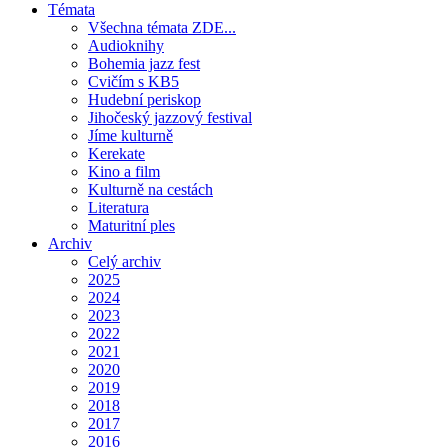
Témata
Všechna témata ZDE...
Audioknihy
Bohemia jazz fest
Cvičím s KB5
Hudební periskop
Jihočeský jazzový festival
Jíme kulturně
Kerekate
Kino a film
Kulturně na cestách
Literatura
Maturitní ples
Archiv
Celý archiv
2025
2024
2023
2022
2021
2020
2019
2018
2017
2016