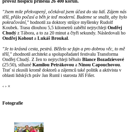
provoz hospicu přinesla 26 400 korun.
"Jsem mile překvapený, očekával jsem účast do sta lidí. Zájem nás
těší, přálo počasí a běh je teď moderní. Budeme se snažit, aby bylo
pokračování,"
hodnotil za doktory strůjce myšlenky Rudolf
Koubek. Trasu dlouhou 5,5 kilometrů zaběhl nejrychleji
Ondřej
Chudý
z Tábora, a to za 20 minut a čtyři sekundy. Následovali ho
Ondřej Kohout
a
Lukáš Broukal
.
"Je to krásná cesta, pestrá. Běželo se fajn a pro dobrou věc, to mě
těší,"
zhodnotil architekt a spolupořadatel festivalu Transforma
Ondřej Chudý. Z žen to nejrychleji běhalo
Blance Bozadzievové
(25:50), stíhané
Kamilou Petrákovou
a
Ninou Capouchovou
.
Trať si zkusili kromě doktorů a zájemců také politik a aktivista v
oblasti lidských práv Jan Ruml i starosta Jiří Fišer.
‹
›
×
Fotografie