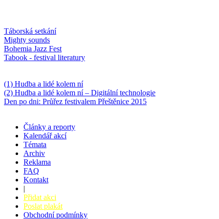
Oblíbené
Táborská setkání
Mighty sounds
Bohemia Jazz Fest
Tabook - festival literatury
Něco k počtení
(1) Hudba a lidé kolem ní
(2) Hudba a lidé kolem ní – Digitální technologie
Den po dni: Průřez festivalem Přeštěnice 2015
Články a reporty
Kalendář akcí
Témata
Archiv
Reklama
FAQ
Kontakt
|
Přidat akci
Poslat plakát
Obchodní podmínky