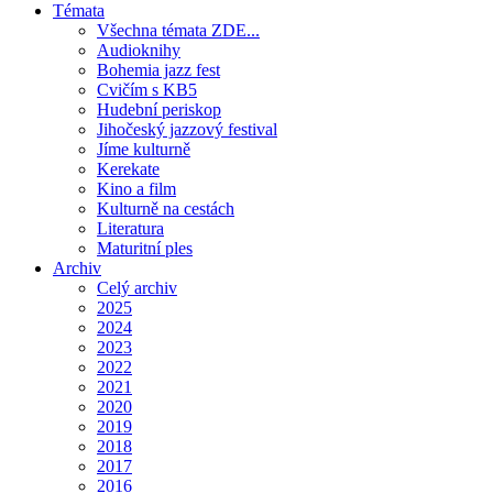
Témata
Všechna témata ZDE...
Audioknihy
Bohemia jazz fest
Cvičím s KB5
Hudební periskop
Jihočeský jazzový festival
Jíme kulturně
Kerekate
Kino a film
Kulturně na cestách
Literatura
Maturitní ples
Archiv
Celý archiv
2025
2024
2023
2022
2021
2020
2019
2018
2017
2016