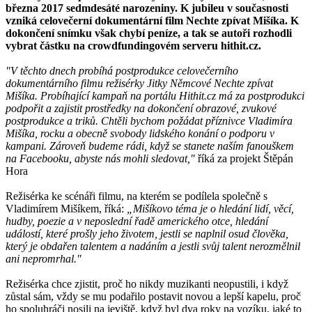
března 2017 sedmdesáté narozeniny. K jubileu v současnosti
vzniká celovečerní dokumentární film Nechte zpívat Mišíka. K
dokončení snímku však chybí peníze, a tak se autoři rozhodli
vybrat částku na crowdfundingovém serveru hithit.cz.
"V těchto dnech probíhá postprodukce celovečerního
dokumentárního filmu režisérky Jitky Němcové Nechte zpívat
Mišíka. Probíhající kampaň na portálu Hithit.cz má za postprodukci
podpořit a zajistit prostředky na dokončení obrazové, zvukové
postprodukce a triků. Chtěli bychom požádat příznivce Vladimíra
Mišíka, rocku a obecně svobody lidského konání o podporu v
kampani. Zároveň budeme rádi, když se stanete naším fanouškem
na Facebooku, abyste nás mohli sledovat,"
říká za projekt Štěpán
Hora
Režisérka ke scénáři filmu, na kterém se podílela společně s
Vladimírem Mišíkem, říká:
„Mišíkovo téma je o hledání lidí, věcí,
hudby, poezie a v neposlední řadě amerického otce, hledání
událostí, které prošly jeho životem, jestli se naplnil osud člověka,
který je obdařen talentem a nadáním a jestli svůj talent nerozmělnil
ani nepromrhal."
Režisérka chce zjistit, proč ho nikdy muzikanti neopustili, i když
zůstal sám, vždy se mu podařilo postavit novou a lepší kapelu, proč
ho spoluhráči nosili na jeviště, když byl dva roky na vozíku, jaké to