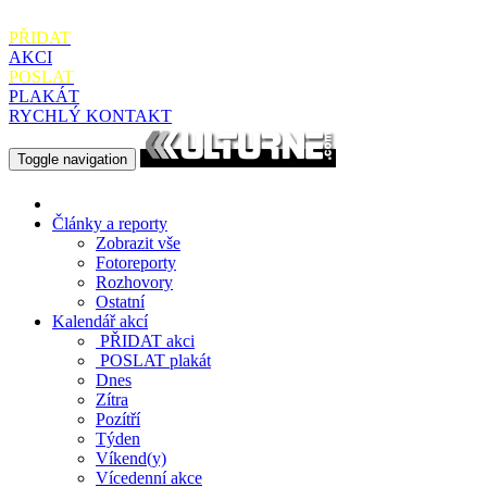
PŘIDAT
AKCI
POSLAT
PLAKÁT
RYCHLÝ KONTAKT
Toggle navigation
Články a reporty
Zobrazit vše
Fotoreporty
Rozhovory
Ostatní
Kalendář akcí
PŘIDAT
akci
POSLAT
plakát
Dnes
Zítra
Pozítří
Týden
Víkend(y)
Vícedenní akce