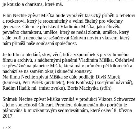
je kouzlo a charisma, které má.
Film Nechte zpívat Mišíka bude vyprávět klasický příběh o rebelovi
a rockerovi, který je srozumitelný a velmi čitelný pro všechny
generace. Cílem je představit Vladimíra Mišíka, jako člověka
pevného charakteru, umělce, který se nedal zlomit, umělce, který
stále tvoří a nenechá se sešněrovat žádným novým vkusem, který
nám přináší naše současná společnost.
Je to film o hledání, slov, věcí, lidí a vzpomínek s prvky hraného
filmu a archivů, s nádhernými písněmi Vladimíra Mišíka. Odehrává
se převážně na planetce Mišík, která má v průměru pět kilometrů a
nachází se na samém okraji sluneční soustavy.
Na filmu Nechte zpívat Mišíka se dále podílejí: Diviš Marek
(kamera), Petr Pištěk (architekt), Petr Kolínský (kostýmní návrhář),
Radim Hladík ml. (mistr zvuku), Boris Machytka (střih).
Snímek Nechte zpívat Mišíka vzniká v produkci Viktora Schwarcze
a jeho společnosti Cineart. Premiéra dokumentárního portrétu je
plánována k muzikantovým sedmdesátinám, které oslaví 8. března
2017.
‹
›
×