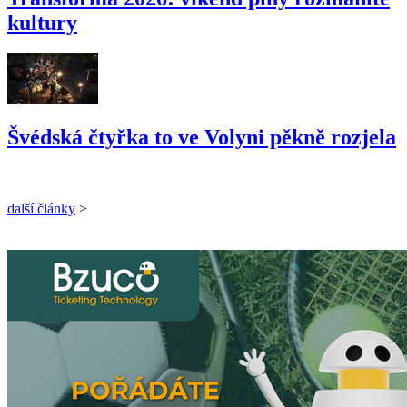
kultury
Švédská čtyřka to ve Volyni pěkně rozjela
další články
>