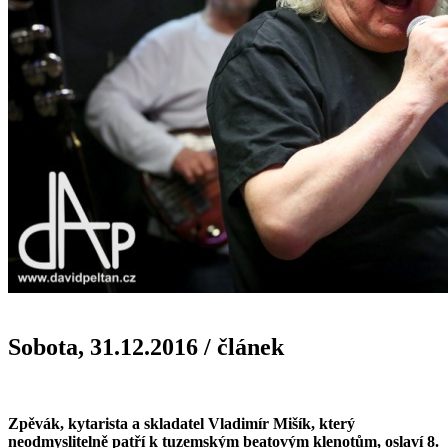
Sobota, 31.12.2016
/
článek
Zpěvák, kytarista a skladatel Vladimír Mišík, který
neodmyslitelně patří k tuzemským beatovým klenotům, oslaví 8.