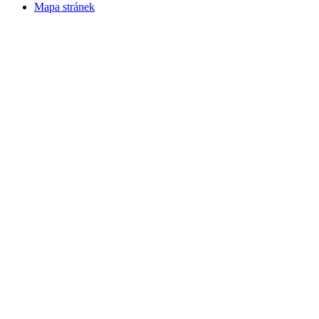
Mapa stránek
v. 3.27 © 2008 - 2026
|
Tvorba webů a webových aplikací -
PETRSYRNY.CZ
Vstupenkový systém - BZUCO.CZ