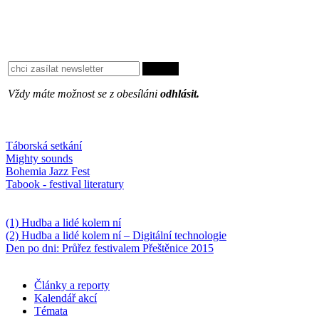
Vždy máte možnost se z obesíláni
odhlásit.
Oblíbené
Táborská setkání
Mighty sounds
Bohemia Jazz Fest
Tabook - festival literatury
Něco k počtení
(1) Hudba a lidé kolem ní
(2) Hudba a lidé kolem ní – Digitální technologie
Den po dni: Průřez festivalem Přeštěnice 2015
Články a reporty
Kalendář akcí
Témata