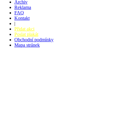
Archiv
Reklama
FAQ
Kontakt
|
Přidat akci
Poslat plakát
Obchodní podmínky
Mapa stránek
v. 3.27 © 2008 - 2026
|
Tvorba webů a webových aplikací -
PETRSYRNY.CZ
Vstupenkový systém - BZUCO.CZ