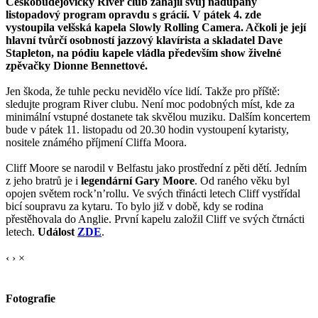
Českobudějovický River club zahájil svůj nadupaný
listopadový program opravdu s grácií. V pátek 4. zde
vystoupila velšská kapela Slowly Rolling Camera. Ačkoli je její
hlavní tvůrčí osobností jazzový klavírista a skladatel Dave
Stapleton, na pódiu kapele vládla především show živelné
zpěvačky Dionne Bennettové.
Jen škoda, že tuhle pecku nevidělo více lidí. Takže pro příště:
sledujte program River clubu. Není moc podobných míst, kde za
minimální vstupné dostanete tak skvělou muziku. Dalším koncertem
bude v pátek 11. listopadu od 20.30 hodin vystoupení kytaristy,
nositele známého příjmení Cliffa Moora.
Cliff Moore se narodil v Belfastu jako prostřední z pěti dětí. Jedním
z jeho bratrů je i
legendární Gary Moore
. Od raného věku byl
opojen světem rock’n’rollu. Ve svých třinácti letech Cliff vystřídal
bicí soupravu za kytaru. To bylo již v době, kdy se rodina
přestěhovala do Anglie. První kapelu založil Cliff ve svých čtrnácti
letech.
Událost
ZDE
.
‹
›
×
Fotografie