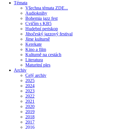
Témata
Všechna témata ZDE...
Audioknihy
Bohemia jazz fest
Cvičím s KB5
Hudební periskop
Jihočeský jazzový festival
Jíme kulturně
Kerekate
Kino a film
Kulturně na cestách
Literatura
Maturitní ples
Archiv
Celý archiv
2025
2024
2023
2022
2021
2020
2019
2018
2017
2016