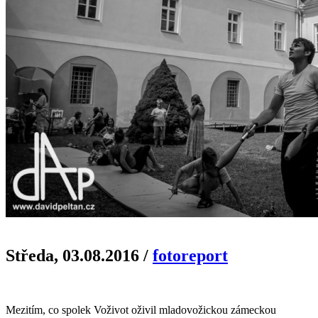
Středa, 03.08.2016
/
fotoreport
Mezitím, co spolek Voživot oživil mladovožickou zámeckou