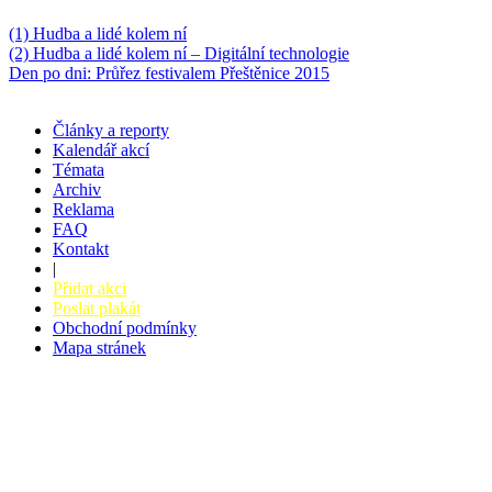
Něco k počtení
(1) Hudba a lidé kolem ní
(2) Hudba a lidé kolem ní – Digitální technologie
Den po dni: Průřez festivalem Přeštěnice 2015
Články a reporty
Kalendář akcí
Témata
Archiv
Reklama
FAQ
Kontakt
|
Přidat akci
Poslat plakát
Obchodní podmínky
Mapa stránek
v. 3.27 © 2008 - 2026
|
Tvorba webů a webových aplikací -
PETRSYRNY.CZ
Vstupenkový systém - BZUCO.CZ