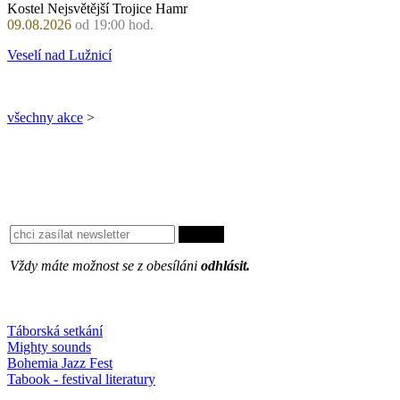
Kostel Nejsvětější Trojice Hamr
09.08.2026
od 19:00 hod.
Veselí nad Lužnicí
všechny akce
>
Vždy máte možnost se z obesíláni
odhlásit.
Oblíbené
Táborská setkání
Mighty sounds
Bohemia Jazz Fest
Tabook - festival literatury