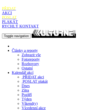
PŘIDAT
AKCI
POSLAT
PLAKÁT
RYCHLÝ KONTAKT
Toggle navigation
Články a reporty
Zobrazit vše
Fotoreporty
Rozhovory
Ostatní
Kalendář akcí
PŘIDAT
akci
POSLAT
plakát
Dnes
Zítra
Pozítří
Týden
Víkend(y)
Vícedenní akce