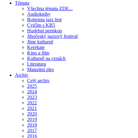
Témata
Všechna témata ZDE...
Audioknihy
Bohemia jazz fest
Cvičím s KB5
Hudební periskop
Jihočeský jazzový festival
Jíme kulturně
Kerekate
Kino a film
Kulturně na cestách
Literatura
Maturitní ples
Archiv
Celý archiv
2025
2024
2023
2022
2021
2020
2019
2018
2017
2016