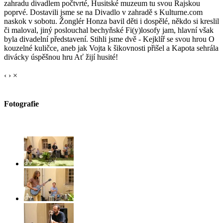
zahradu divadlem počtvrté, Husitské muzeum tu svou Rajskou
poprvé. Dostavili jsme se na Divadlo v zahradě s Kulturne.com
naskok v sobotu. Žonglér Honza bavil děti i dospělé, někdo si kreslil
či maloval, jiný poslouchal bechyňské Fi(y)losofy jam, hlavní však
byla divadelní představení. Stihli jsme dvě - Kejklíř se svou hrou O
kouzelné kuličce, aneb jak Vojta k šikovnosti přišel a Kapota sehrála
divácky úspěšnou hru Ať žijí husité!
‹
›
×
Fotografie