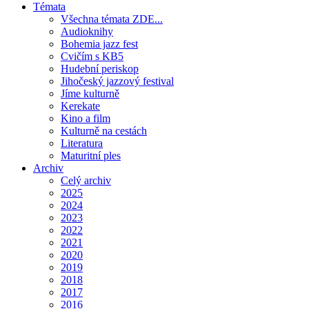
Témata
Všechna témata ZDE...
Audioknihy
Bohemia jazz fest
Cvičím s KB5
Hudební periskop
Jihočeský jazzový festival
Jíme kulturně
Kerekate
Kino a film
Kulturně na cestách
Literatura
Maturitní ples
Archiv
Celý archiv
2025
2024
2023
2022
2021
2020
2019
2018
2017
2016