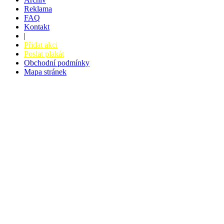
Reklama
FAQ
Kontakt
|
Přidat akci
Poslat plakát
Obchodní podmínky
Mapa stránek
v. 3.27 © 2008 - 2026
|
Tvorba webů a webových aplikací -
PETRSYRNY.CZ
Vstupenkový systém - BZUCO.CZ