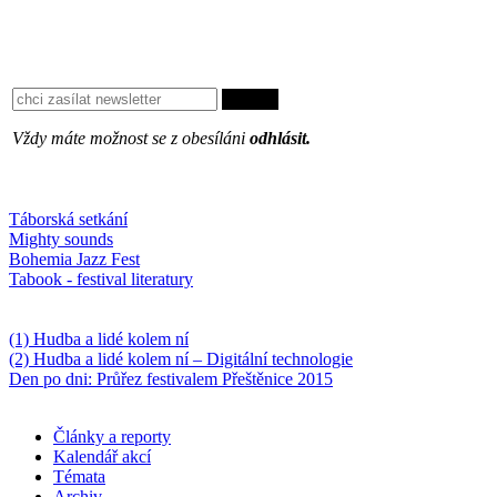
Vždy máte možnost se z obesíláni
odhlásit.
Oblíbené
Táborská setkání
Mighty sounds
Bohemia Jazz Fest
Tabook - festival literatury
Něco k počtení
(1) Hudba a lidé kolem ní
(2) Hudba a lidé kolem ní – Digitální technologie
Den po dni: Průřez festivalem Přeštěnice 2015
Články a reporty
Kalendář akcí
Témata
Archiv