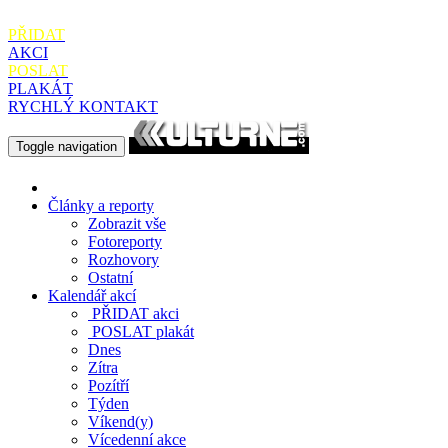
PŘIDAT
AKCI
POSLAT
PLAKÁT
RYCHLÝ KONTAKT
Toggle navigation
Články a reporty
Zobrazit vše
Fotoreporty
Rozhovory
Ostatní
Kalendář akcí
PŘIDAT
akci
POSLAT
plakát
Dnes
Zítra
Pozítří
Týden
Víkend(y)
Vícedenní akce