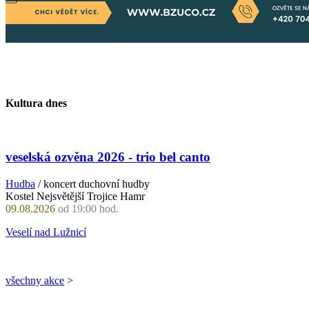
Kultura dnes
veselská ozvěna 2026 - trio bel canto
Hudba
/ koncert duchovní hudby
Kostel Nejsvětější Trojice Hamr
09.08.2026
od 19:00 hod.
Veselí nad Lužnicí
všechny akce
>