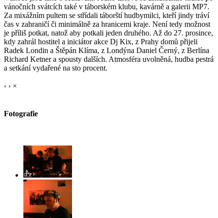
vánočních svátcích také v táborském klubu, kavárně a galerii MP7.
Za mixážním pultem se střídali táborští hudbymilci, kteří jindy tráví
čas v zahraničí či minimálně za hranicemi kraje. Není tedy možnost
je příliš potkat, natož aby potkali jeden druhého. Až do 27. prosince,
kdy zahrál hostitel a iniciátor akce Dj Kix, z Prahy domů přijeli
Radek Londin a Štěpán Klíma, z Londýna Daniel Černý, z Berlína
Richard Ketner a spousty dalších. Atmosféra uvolněná, hudba pestrá
a setkání vydařené na sto procent.
‹
›
×
Fotografie