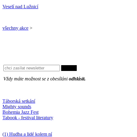
Veselí nad Lužnicí
všechny akce
>
Vždy máte možnost se z obesíláni
odhlásit.
Oblíbené
Táborská setkání
Mighty sounds
Bohemia Jazz Fest
Tabook - festival literatury
Něco k počtení
(1) Hudba a lidé kolem ní