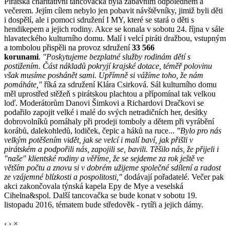
Pirátská charitativní tancovačka byla zábavním odpolednem a
večerem. Jejím cílem nebylo jen pobavit návštěvníky, jimiž byli děti
i dospělí, ale i pomoci sdružení I MY, které se stará o děti s
hendikepem a jejich rodiny. Akce se konala v sobotu 24. října v sále
hlavateckého kulturního domu. Malí i velcí piráti dražbou, vstupným
a tombolou přispěli na provoz sdružení
33 566
korunami
.
"Poskytujeme bezplatné služby rodinám dětí s
postižením. Část nákladů pokryjí krajské dotace, téměř polovinu
však musíme poshánět sami. Upřímně si vážíme toho, že nám
pomáháte,"
říká za sdružení Klára Csirková. Sál kulturního domu
měl uprostřed stěžeň s pirátskou plachtou a přípomínal tak velkou
loď. Moderátorům Danovi Šimkovi a Richardovi Dračkovi se
podařilo zapojit velké i malé do svých netradičních her, desítky
dobrovolníků pomáhaly při prodeji tomboly a dětem při vyrábění
korábů, dalekohledů, lodiček, čepic a háků na ruce...
"Bylo pro nás
velkým potěšením vidět, jak se velcí i malí baví, jak přišli v
pirátském a podpořili nás, zapojili se, bavili. Těšilo nás, že přijeli i
"naše" klientské rodiny a věříme, že se sejdeme za rok ještě ve
větším počtu a znovu si v dobrém užijeme společné sdílení a radost
ze vzájemné blízkosti a pospolitosti,"
dodávají pořadatelé. Večer pak
akci zakončovala týnská kapela Epy de Mye a veselská
Cihelna&spol. Další tancovačka se bude konat v sobotu 19.
listopadu 2016, tématem bude středověk - rytíři a jejich dámy.
‹
›
×