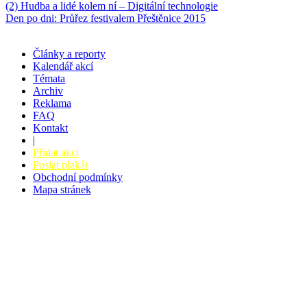
(2) Hudba a lidé kolem ní – Digitální technologie
Den po dni: Průřez festivalem Přeštěnice 2015
Články a reporty
Kalendář akcí
Témata
Archiv
Reklama
FAQ
Kontakt
|
Přidat akci
Poslat plakát
Obchodní podmínky
Mapa stránek
v. 3.27 © 2008 - 2026
|
Tvorba webů a webových aplikací -
PETRSYRNY.CZ
Vstupenkový systém - BZUCO.CZ