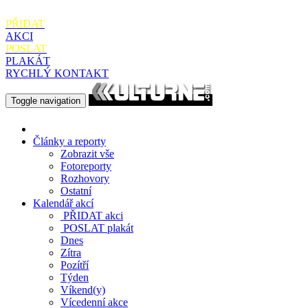
PŘIDAT
AKCI
POSLAT
PLAKÁT
RYCHLÝ KONTAKT
Toggle navigation
Články a reporty
Zobrazit vše
Fotoreporty
Rozhovory
Ostatní
Kalendář akcí
PŘIDAT
akci
POSLAT
plakát
Dnes
Zítra
Pozítří
Týden
Víkend(y)
Vícedenní akce