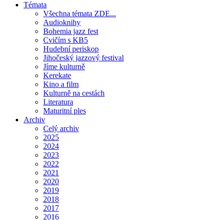
Témata
Všechna témata ZDE...
Audioknihy
Bohemia jazz fest
Cvičím s KB5
Hudební periskop
Jihočeský jazzový festival
Jíme kulturně
Kerekate
Kino a film
Kulturně na cestách
Literatura
Maturitní ples
Archiv
Celý archiv
2025
2024
2023
2022
2021
2020
2019
2018
2017
2016