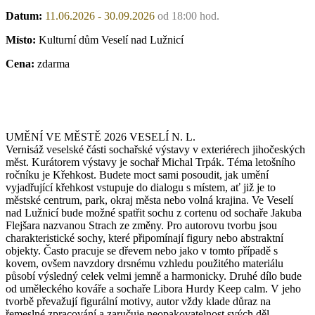
Datum:
11.06.2026 - 30.09.2026
od 18:00 hod.
Místo:
Kulturní dům Veselí nad Lužnicí
Cena:
zdarma
UMĚNÍ VE MĚSTĚ 2026 VESELÍ N. L.
Vernisáž veselské části sochařské výstavy v exteriérech jihočeských
měst. Kurátorem výstavy je sochař Michal Trpák. Téma letošního
ročníku je Křehkost. Budete moct sami posoudit, jak umění
vyjadřující křehkost vstupuje do dialogu s místem, ať již je to
městské centrum, park, okraj města nebo volná krajina. Ve Veselí
nad Lužnicí bude možné spatřit sochu z cortenu od sochaře Jakuba
Flejšara nazvanou Strach ze změny. Pro autorovu tvorbu jsou
charakteristické sochy, které připomínají figury nebo abstraktní
objekty. Často pracuje se dřevem nebo jako v tomto případě s
kovem, ovšem navzdory drsnému vzhledu použitého materiálu
působí výsledný celek velmi jemně a harmonicky. Druhé dílo bude
od uměleckého kováře a sochaře Libora Hurdy Keep calm. V jeho
tvorbě převažují figurální motivy, autor vždy klade důraz na
řemeslné zpracování a zaručuje neopakovatelnost svých děl.