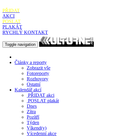
PŘIDAT
AKCI
POSLAT
PLAKÁT
RYCHLÝ KONTAKT
Toggle navigation
Články a reporty
Zobrazit vše
Fotoreporty
Rozhovory
Ostatní
Kalendář akcí
PŘIDAT
akci
POSLAT
plakát
Dnes
Zítra
Pozítří
Týden
Víkend(y)
Vícedenní akce