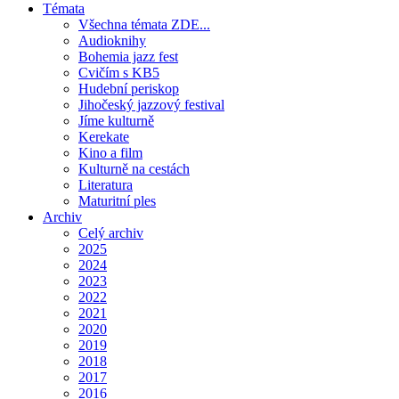
Témata
Všechna témata ZDE...
Audioknihy
Bohemia jazz fest
Cvičím s KB5
Hudební periskop
Jihočeský jazzový festival
Jíme kulturně
Kerekate
Kino a film
Kulturně na cestách
Literatura
Maturitní ples
Archiv
Celý archiv
2025
2024
2023
2022
2021
2020
2019
2018
2017
2016