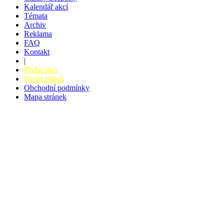
Kalendář akcí
Témata
Archiv
Reklama
FAQ
Kontakt
|
Přidat akci
Poslat plakát
Obchodní podmínky
Mapa stránek
v. 3.27 © 2008 - 2026
|
Tvorba webů a webových aplikací -
PETRSYRNY.CZ
Vstupenkový systém - BZUCO.CZ