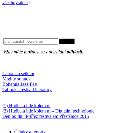
všechny akce
>
Vždy máte možnost se z obesíláni
odhlásit.
Oblíbené
Táborská setkání
Mighty sounds
Bohemia Jazz Fest
Tabook - festival literatury
Něco k počtení
(1) Hudba a lidé kolem ní
(2) Hudba a lidé kolem ní – Digitální technologie
Den po dni: Průřez festivalem Přeštěnice 2015
Články a reporty