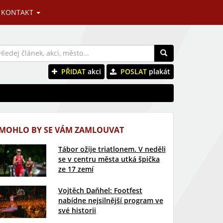
KONTAKT
PŘIDAT
akci
POSLAT
plakát
MOHLO BY SE VÁM ZAMLOUVAT
Tábor ožije triatlonem. V neděli
se v centru města utká špička
ze 17 zemí
Vojtěch Daňhel: Footfest
nabídne nejsilnější program ve
své historii