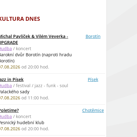
KULTURA DNES
Michal Pavlíček & Vilém Veverka -
Borotín
UPGRADE
Hudba
/ koncert
Barokní dvůr Borotín (naproti hradu
Borotín)
07.08.2026
od 20:00 hod.
Jazz in Písek
Písek
Hudba
/ festival / jazz - funk - soul
Palackého sady
07.08.2026
od 11:00 hod.
Poletíme?
Chotěmice
Hudba
/ koncert
Vesnický hudební klub
07.08.2026
od 20:00 hod.