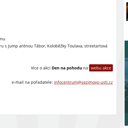
inu.
u s Jump arénou Tábor, Koloběžky Toulava, streetartová
Více o akci
Den na pohodu
na
webu akce
e-mail na pořadatele:
infocentrum@sezimovo-usti.cz