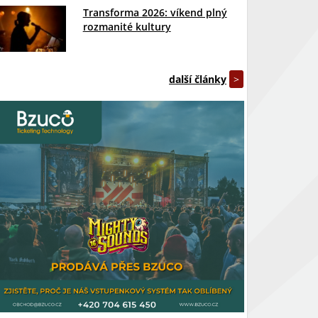
Transforma 2026: víkend plný
rozmanité kultury
další články
>