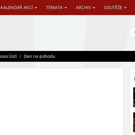
KALENDÁŘ AKCÍ
TÉMATA
ARCHIV
SOUTĚŽE
ovo Ústí
Den na pohodu