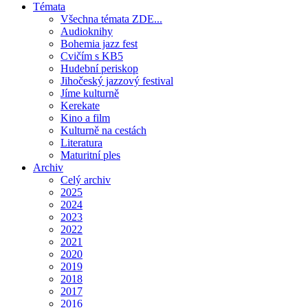
Témata
Všechna témata ZDE...
Audioknihy
Bohemia jazz fest
Cvičím s KB5
Hudební periskop
Jihočeský jazzový festival
Jíme kulturně
Kerekate
Kino a film
Kulturně na cestách
Literatura
Maturitní ples
Archiv
Celý archiv
2025
2024
2023
2022
2021
2020
2019
2018
2017
2016