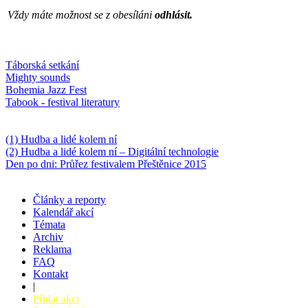
Vždy máte možnost se z obesíláni
odhlásit.
Oblíbené
Táborská setkání
Mighty sounds
Bohemia Jazz Fest
Tabook - festival literatury
Něco k počtení
(1) Hudba a lidé kolem ní
(2) Hudba a lidé kolem ní – Digitální technologie
Den po dni: Průřez festivalem Přeštěnice 2015
Články a reporty
Kalendář akcí
Témata
Archiv
Reklama
FAQ
Kontakt
|
Přidat akci