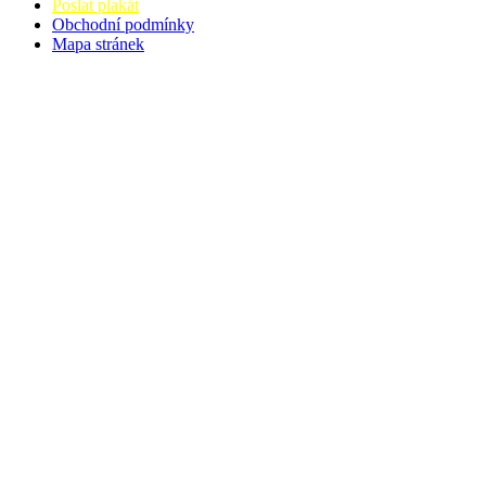
Poslat plakát
Obchodní podmínky
Mapa stránek
v. 3.27 © 2008 - 2026
|
Tvorba webů a webových aplikací -
PETRSYRNY.CZ
Vstupenkový systém - BZUCO.CZ