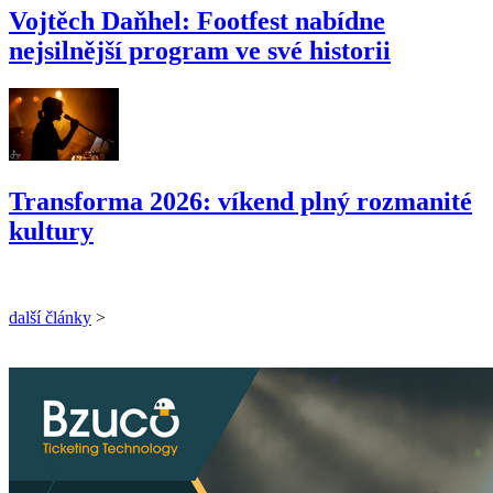
Vojtěch Daňhel: Footfest nabídne
nejsilnější program ve své historii
Transforma 2026: víkend plný rozmanité
kultury
další články
>