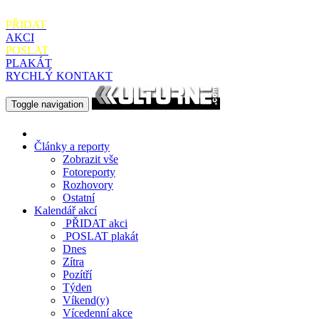
PŘIDAT
AKCI
POSLAT
PLAKÁT
RYCHLÝ KONTAKT
Toggle navigation
Články a reporty
Zobrazit vše
Fotoreporty
Rozhovory
Ostatní
Kalendář akcí
PŘIDAT
akci
POSLAT
plakát
Dnes
Zítra
Pozítří
Týden
Víkend(y)
Vícedenní akce