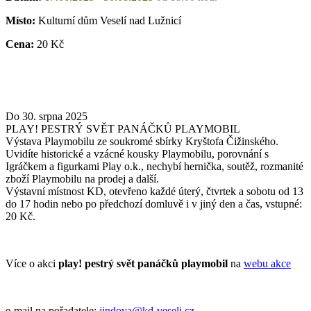
Místo:
Kulturní dům Veselí nad Lužnicí
Cena:
20 Kč
Do 30. srpna 2025
PLAY! PESTRÝ SVĚT PANÁČKŮ PLAYMOBIL
Výstava Playmobilu ze soukromé sbírky Kryštofa Čižinského.
Uvidíte historické a vzácné kousky Playmobilu, porovnání s
Igráčkem a figurkami Play o.k., nechybí hernička, soutěž, rozmanité
zboží Playmobilu na prodej a další.
Výstavní místnost KD, otevřeno každé úterý, čtvrtek a sobotu od 13
do 17 hodin nebo po předchozí domluvě i v jiný den a čas, vstupné:
20 Kč.
Více o akci
play! pestrý svět panáčků playmobil
na
webu akce
e-mail na pořadatele:
jindova@kd-veseli.cz