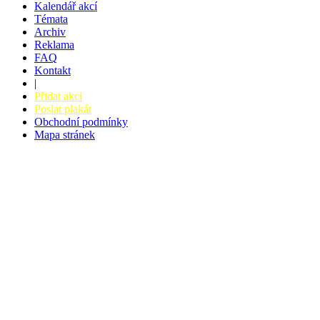
Kalendář akcí
Témata
Archiv
Reklama
FAQ
Kontakt
|
Přidat akci
Poslat plakát
Obchodní podmínky
Mapa stránek
v. 3.27 © 2008 - 2026
|
Tvorba webů a webových aplikací -
PETRSYRNY.CZ
Vstupenkový systém - BZUCO.CZ