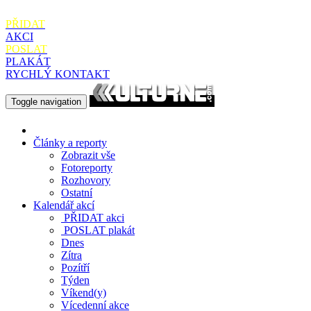
PŘIDAT
AKCI
POSLAT
PLAKÁT
RYCHLÝ KONTAKT
Toggle navigation
Články a reporty
Zobrazit vše
Fotoreporty
Rozhovory
Ostatní
Kalendář akcí
PŘIDAT
akci
POSLAT
plakát
Dnes
Zítra
Pozítří
Týden
Víkend(y)
Vícedenní akce