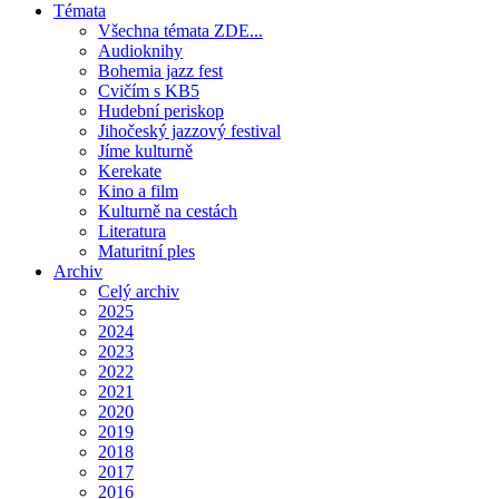
Témata
Všechna témata ZDE...
Audioknihy
Bohemia jazz fest
Cvičím s KB5
Hudební periskop
Jihočeský jazzový festival
Jíme kulturně
Kerekate
Kino a film
Kulturně na cestách
Literatura
Maturitní ples
Archiv
Celý archiv
2025
2024
2023
2022
2021
2020
2019
2018
2017
2016