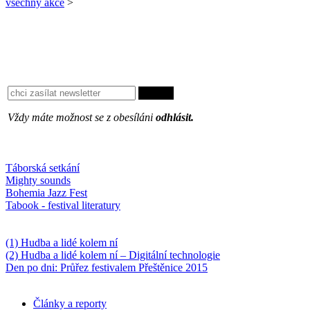
všechny akce
>
Vždy máte možnost se z obesíláni
odhlásit.
Oblíbené
Táborská setkání
Mighty sounds
Bohemia Jazz Fest
Tabook - festival literatury
Něco k počtení
(1) Hudba a lidé kolem ní
(2) Hudba a lidé kolem ní – Digitální technologie
Den po dni: Průřez festivalem Přeštěnice 2015
Články a reporty