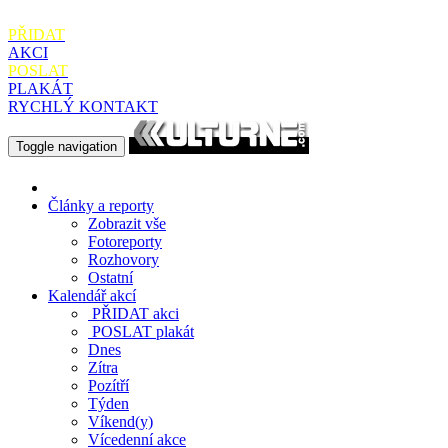
PŘIDAT
AKCI
POSLAT
PLAKÁT
RYCHLÝ KONTAKT
Toggle navigation
Články a reporty
Zobrazit vše
Fotoreporty
Rozhovory
Ostatní
Kalendář akcí
PŘIDAT
akci
POSLAT
plakát
Dnes
Zítra
Pozítří
Týden
Víkend(y)
Vícedenní akce