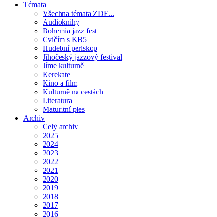
Témata
Všechna témata ZDE...
Audioknihy
Bohemia jazz fest
Cvičím s KB5
Hudební periskop
Jihočeský jazzový festival
Jíme kulturně
Kerekate
Kino a film
Kulturně na cestách
Literatura
Maturitní ples
Archiv
Celý archiv
2025
2024
2023
2022
2021
2020
2019
2018
2017
2016