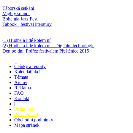
Oblíbené
Táborská setkání
Mighty sounds
Bohemia Jazz Fest
Tabook - festival literatury
Něco k počtení
(1) Hudba a lidé kolem ní
(2) Hudba a lidé kolem ní – Digitální technologie
Den po dni: Průřez festivalem Přeštěnice 2015
Články a reporty
Kalendář akcí
Témata
Archiv
Reklama
FAQ
Kontakt
|
Přidat akci
Poslat plakát
Obchodní podmínky
Mapa stránek