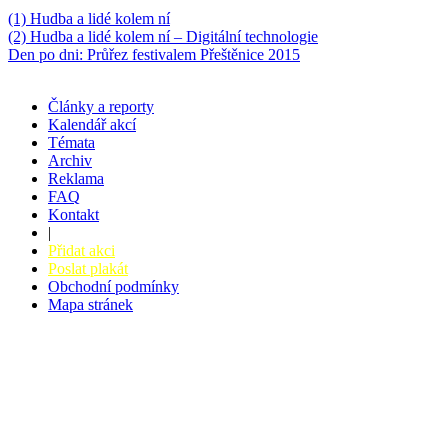
Něco k počtení
(1) Hudba a lidé kolem ní
(2) Hudba a lidé kolem ní – Digitální technologie
Den po dni: Průřez festivalem Přeštěnice 2015
Články a reporty
Kalendář akcí
Témata
Archiv
Reklama
FAQ
Kontakt
|
Přidat akci
Poslat plakát
Obchodní podmínky
Mapa stránek
v. 3.27 © 2008 - 2026
|
Tvorba webů a webových aplikací -
PETRSYRNY.CZ
Vstupenkový systém - BZUCO.CZ