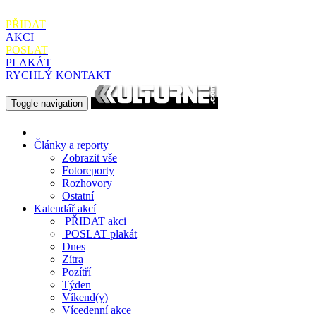
PŘIDAT
AKCI
POSLAT
PLAKÁT
RYCHLÝ KONTAKT
Toggle navigation
Články a reporty
Zobrazit vše
Fotoreporty
Rozhovory
Ostatní
Kalendář akcí
PŘIDAT
akci
POSLAT
plakát
Dnes
Zítra
Pozítří
Týden
Víkend(y)
Vícedenní akce