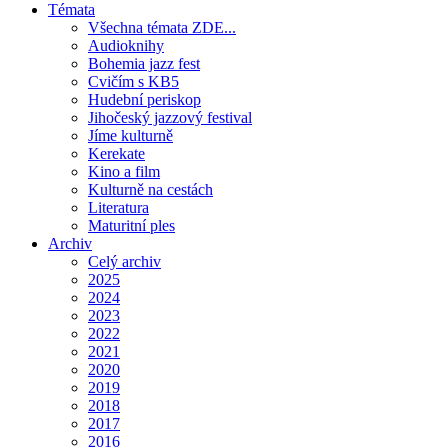
Témata
Všechna témata ZDE...
Audioknihy
Bohemia jazz fest
Cvičím s KB5
Hudební periskop
Jihočeský jazzový festival
Jíme kulturně
Kerekate
Kino a film
Kulturně na cestách
Literatura
Maturitní ples
Archiv
Celý archiv
2025
2024
2023
2022
2021
2020
2019
2018
2017
2016