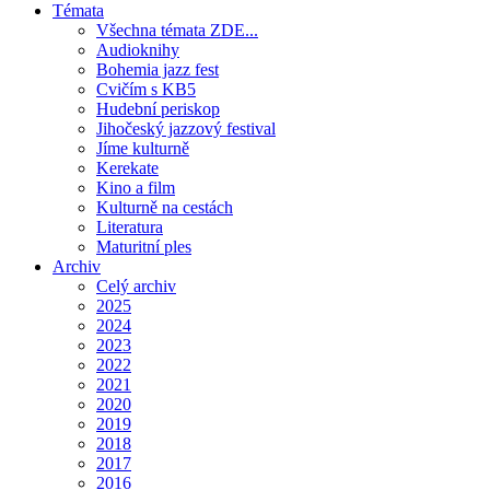
Témata
Všechna témata ZDE...
Audioknihy
Bohemia jazz fest
Cvičím s KB5
Hudební periskop
Jihočeský jazzový festival
Jíme kulturně
Kerekate
Kino a film
Kulturně na cestách
Literatura
Maturitní ples
Archiv
Celý archiv
2025
2024
2023
2022
2021
2020
2019
2018
2017
2016