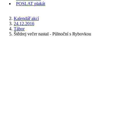
POSLAT
plakát
KDE JSEM
Kalendář akcí
24.12.2016
Tábor
Štědrej večer nastal - Půlnoční s Rybovkou