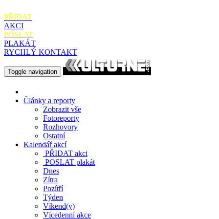
PŘIDAT
AKCI
POSLAT
PLAKÁT
RYCHLÝ KONTAKT
Toggle navigation
Články a reporty
Zobrazit vše
Fotoreporty
Rozhovory
Ostatní
Kalendář akcí
PŘIDAT
akci
POSLAT
plakát
Dnes
Zítra
Pozítří
Týden
Víkend(y)
Vícedenní akce